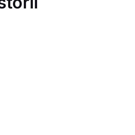
torii