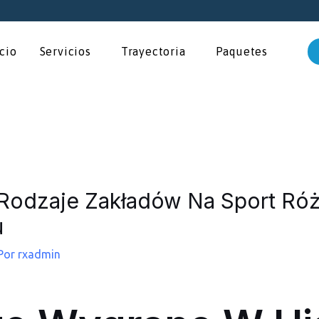
icio
Servicios
Trayectoria
Paquetes
Rodzaje Zakładów Na Sport Ró
u
Por
rxadmin