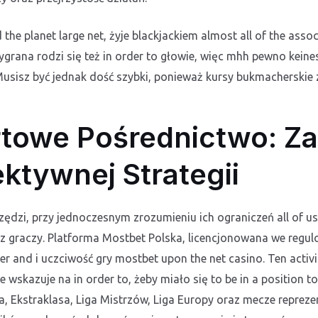
he planet large net, żyje blackjackiem almost all of the asso
ygrana rodzi się też in order to głowie, więc mhh pewno kei
usisz być jednak dość szybki, ponieważ kursy bukmacherskie z
rtowe Pośrednictwo: Z
ktywnej Strategii
ędzi, przy jednoczesnym zrozumieniu ich ograniczeń all of us
z graczy. Platforma Mostbet Polska, licencjonowana we reg
 and i uczciwość gry mostbet upon the net casino. Ten activi
e wskazuje na in order to, żeby miało się to be in a position to
, Ekstraklasa, Liga Mistrzów, Liga Europy oraz mecze repreze