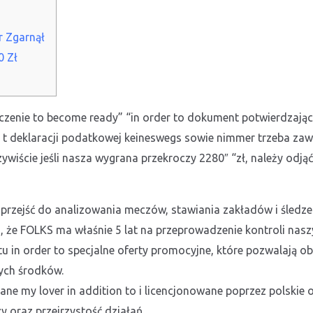
r Zgarnął
0 Zł
dczenie to become ready” “in order to dokument potwierdzają
 t deklaracji podatkowej keineswegs sowie nimmer trzeba zawi
iście jeśli nasza wygrana przekroczy 2280″ “zł, należy odjąć
przejść do analizowania meczów, stawiania zakładów i śledze
u, że FOLKS ma właśnie 5 lat na przeprowadzenie kontroli na
 in order to specjalne oferty promocyjne, które pozwalają 
ych środków.
ane my lover in addition to i licencjonowane poprzez polskie
y oraz przejrzystość działań.