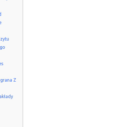
d
e
zytu
ego
es
ygrana Z
akłady