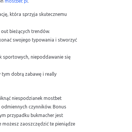
on
mostbet pl
.
ację, która sprzyja skutecznemu
out bieżących trendów.
onać swojego typowania i stworzyć
k sportowych, niepoddawanie się
y tym dobrą zabawę i really
niknąć niespodzianek mostbet
 i odmiennych czynników. Bonus
nym przypadku bukmacher jest
e możesz zaoszczędzić te pieniądze