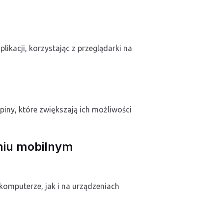
likacji, korzystając z przeglądarki na
iny, które zwiększają ich możliwości
niu mobilnym
 komputerze, jak i na urządzeniach