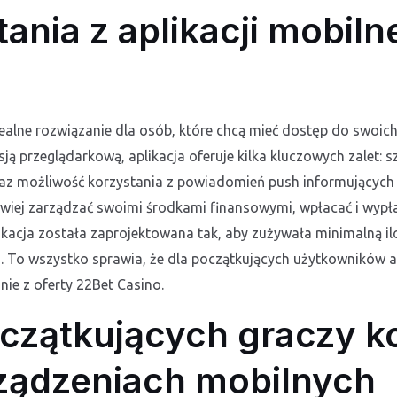
ania z aplikacji mobiln
dealne rozwiązanie dla osób, które chcą mieć dostęp do swoi
sją przeglądarkową, aplikacja oferuje kilka kluczowych zalet: 
raz możliwość korzystania z powiadomień push informujących 
atwiej zarządzać swoimi środkami finansowymi, wpłacać i wyp
plikacja została zaprojektowana tak, aby zużywała minimalną i
u. To wszystko sprawia, że dla początkujących użytkowników 
ie z oferty 22Bet Casino.
oczątkujących graczy k
rządzeniach mobilnych