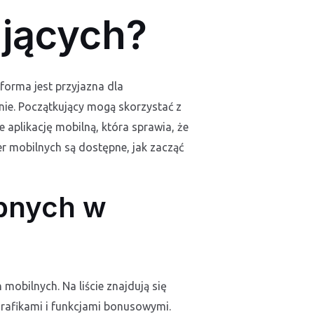
ujących?
tforma jest przyjazna dla
nie. Początkujący mogą skorzystać z
 aplikację mobilną, która sprawia, że
er mobilnych są dostępne, jak zacząć
pnych w
obilnych. Na liście znajdują się
grafikami i funkcjami bonusowymi.