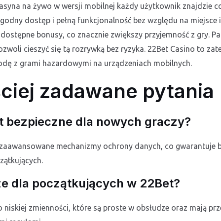
syna na żywo w wersji mobilnej każdy użytkownik znajdzie coś 
godny dostęp i pełną funkcjonalność bez względu na miejsce i
 dostępne bonusy, co znacznie zwiększy przyjemność z gry. 
zwoli cieszyć się tą rozrywką bez ryzyka. 22Bet Casino to za
godę z grami hazardowymi na urządzeniach mobilnych.
ciej zadawane pytania
st bezpieczne dla nowych graczy?
je zaawansowane mechanizmy ochrony danych, co gwarantuje be
zątkujących.
sze dla początkujących w 22Bet?
 niskiej zmienności, które są proste w obsłudze oraz mają p