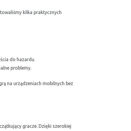
towaliśmy kilka praktycznych
ścia do hazardu.
ualne problemy.
 grą na urządzeniach mobilnych bez
zątkujący gracze. Dzięki szerokiej