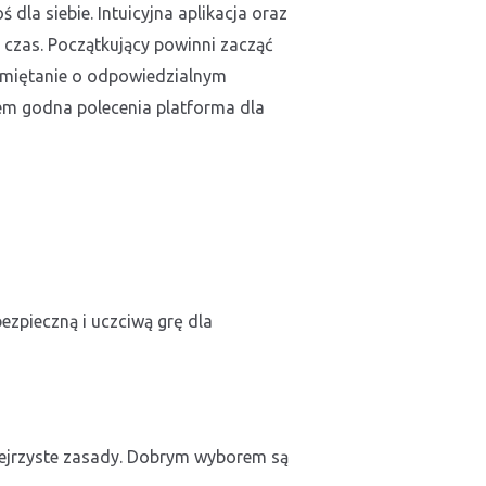
dla siebie. Intuicyjna aplikacja oraz
 czas. Początkujący powinni zacząć
Pamiętanie o odpowiedzialnym
tem godna polecenia platforma dla
zpieczną i uczciwą grę dla
rzejrzyste zasady. Dobrym wyborem są