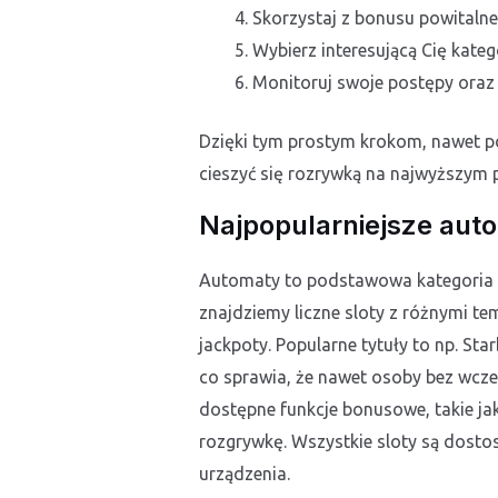
Skorzystaj z bonusu powitaln
Wybierz interesującą Cię kategor
Monitoruj swoje postępy oraz 
Dzięki tym prostym krokom, nawet po
cieszyć się rozrywką na najwyższym 
Najpopularniejsze aut
Automaty to podstawowa kategoria gi
znajdziemy liczne sloty z różnymi t
jackpoty. Popularne tytuły to np. St
co sprawia, że nawet osoby bez wc
dostępne funkcje bonusowe, takie ja
rozgrywkę. Wszystkie sloty są dosto
urządzenia.