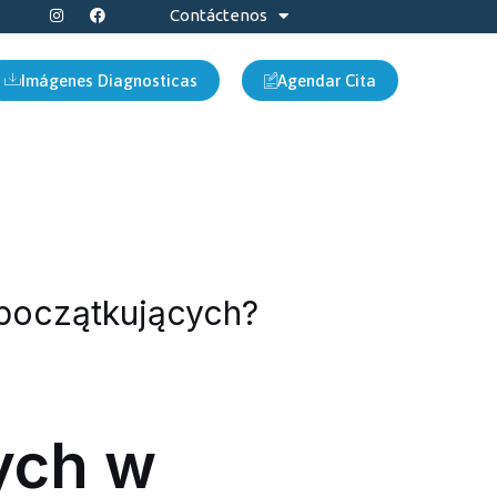
I
F
Contáctenos
n
a
s
c
t
e
a
b
Imágenes Diagnosticas
Agendar Cita
g
o
r
o
a
k
m
 początkujących?
nych w