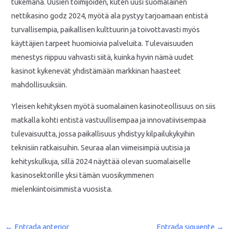
tukemana. Uusien toimijoiden, kuten uusi suomalainen
nettikasino godz 2024, myötä ala pystyy tarjoamaan entistä
turvallisempia, paikallisen kulttuurin ja toivottavasti myös
käyttäjien tarpeet huomioivia palveluita. Tulevaisuuden
menestys riippuu vahvasti siitä, kuinka hyvin nämä uudet
kasinot kykenevät yhdistämään markkinan haasteet
mahdollisuuksiin.
Yleisen kehityksen myötä suomalainen kasinoteollisuus on siis
matkalla kohti entistä vastuullisempaa ja innovatiivisempaa
tulevaisuutta, jossa paikallisuus yhdistyy kilpailukykyihin
teknisiin ratkaisuihin. Seuraa alan viimeisimpiä uutisia ja
kehityskulkuja, sillä 2024 näyttää olevan suomalaiselle
kasinosektorille yksi tämän vuosikymmenen
mielenkiintoisimmista vuosista.
←
Entrada anterior
Entrada siguiente
→