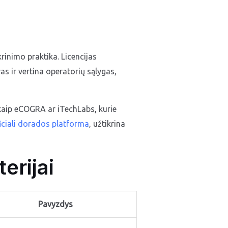
krinimo praktika
. Licencijas
as ir vertina operatorių sąlygas,
kaip eCOGRA ar iTechLabs, kurie
iciali dorados platforma
, užtikrina
erijai
Pavyzdys