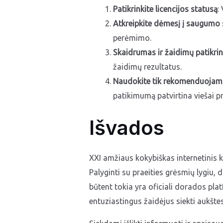
Patikrinkite licencijos statusą
:
Atkreipkite dėmesį į saugumo s
perėmimo.
Skaidrumas ir žaidimų patikri
žaidimų rezultatus.
Naudokite tik rekomenduojam
patikimumą patvirtina viešai p
Išvados
XXI amžiaus kokybiškas internetinis 
Palyginti su praeities grėsmių lygiu,
būtent tokia yra oficiali dorados plat
entuziastingus žaidėjus siekti aukš