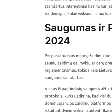
standartus internetiniai kazino turi a
tendencijas, kokie veiksniai lemia kaz
Saugumas ir P
2024
Per pastaruosius metus, žaidimų indu
šaunių žaidimų galimybių ar gerų prem
reglamentavimas, tokios kaip Lietuvos
saugumo standartus.
Vienas iš pagrindinių saugumą užtikr
protokolą, kuris užtikrina, kad visi d
dominuojančios žaidimų platformos
įskaitant dviejų veiksnių autentifikacij