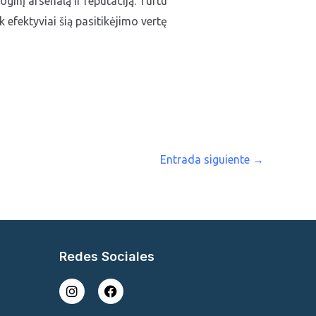
oginį arsenalą ir reputaciją. Turtu
 efektyviai šią pasitikėjimo vertę
Entrada siguiente
→
Redes Sociales
I
F
n
a
s
c