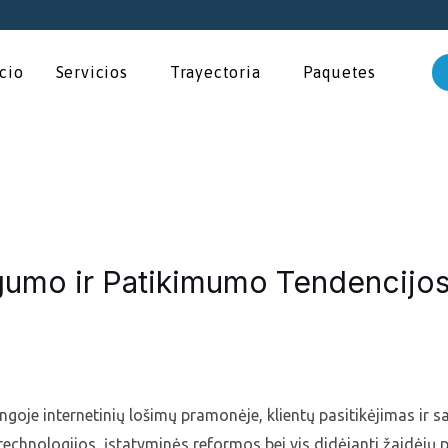
icio
Servicios
Trayectoria
Paquetes
gumo ir Patikimumo Tendencijos
ngoje internetinių lošimų pramonėje, klientų pasitikėjimas ir
s technologijos, įstatyminės reformos bei vis didėjanti žaidėjų