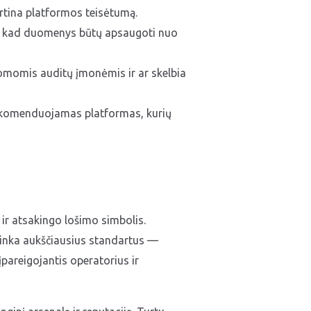
tvirtina platformos teisėtumą.
es, kad duomenys būtų apsaugoti nuo
somomis auditų įmonėmis ir ar skelbia
rekomenduojamas platformas, kurių
ir atsakingo lošimo simbolis.
itinka aukščiausius standartus —
įpareigojantis operatorius ir