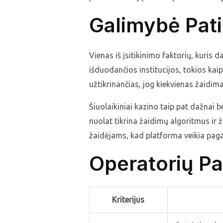
Galimybė Pati
Vienas iš įsitikinimo faktorių, kuris 
išduodančios institucijos, tokios kaip
užtikrinančias, jog kiekvienas žaidima
Šiuolaikiniai kazino taip pat dažnai
nuolat tikrina žaidimų algoritmus ir
žaidėjams, kad platforma veikia pagal
Operatorių Pa
Kriterijus