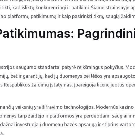
titikti, kad išliktų konkurencingi ir patikimi. Šiame straipsny
ino platformų patikimumą ir kaip pasirinkti tikrą, saugią žaidi
atikimumas: Pagrindini
strijos saugumo standartai patyrė reikšmingus pokyčius. Moder
ijų, bet ir garantijų, kad jų duomenys bei lėšos yra apsaugoto
 Respublikos žaidimų įstatymas, įpareigoja licencijuotus oper
inančių veiksnių yra
šifravimo technologijos
. Modernūs kazino 
uomenys tarp žaidėjo ir platformos yra perduodami saugiai ir neg
dažnai investuoja į duomenų bazės apsaugą ir stiprius vartot
ą.