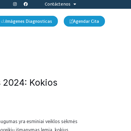
I
F
Contáctenos
n
a
s
c
t
e
a
b
Imágenes Diagnosticas
Agendar Cita
g
o
r
o
a
k
m
 2024: Kokios
 saugumas yra esminiai veiklos sėkmės
 poreikių išmanymas lemia, kokius