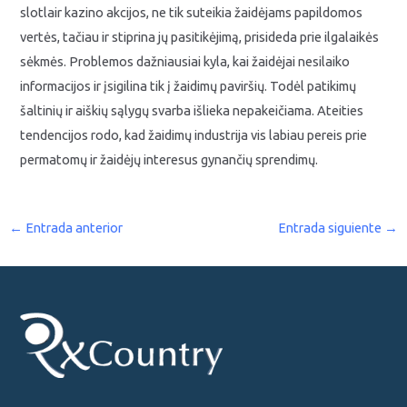
slotlair kazino akcijos, ne tik suteikia žaidėjams papildomos
vertės, tačiau ir stiprina jų pasitikėjimą, prisideda prie ilgalaikės
sėkmės. Problemos dažniausiai kyla, kai žaidėjai nesilaiko
informacijos ir įsigilina tik į žaidimų paviršių. Todėl patikimų
šaltinių ir aiškių sąlygų svarba išlieka nepakeičiama. Ateities
tendencijos rodo, kad žaidimų industrija vis labiau pereis prie
permatomų ir žaidėjų interesus gynančių sprendimų.
←
Entrada anterior
Entrada siguiente
→