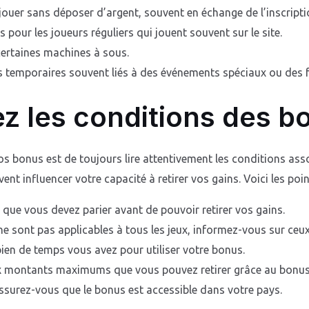
ouer sans déposer d’argent, souvent en échange de l’inscripti
pour les joueurs réguliers qui jouent souvent sur le site.
certaines machines à sous.
temporaires souvent liés à des événements spéciaux ou des f
sez les conditions des b
s bonus est de toujours lire attentivement les conditions ass
t influencer votre capacité à retirer vos gains. Voici les points
que vous devez parier avant de pouvoir retirer vos gains.
e sont pas applicables à tous les jeux, informez-vous sur ceux 
ien de temps vous avez pour utiliser votre bonus.
x montants maximums que vous pouvez retirer grâce au bonus
surez-vous que le bonus est accessible dans votre pays.