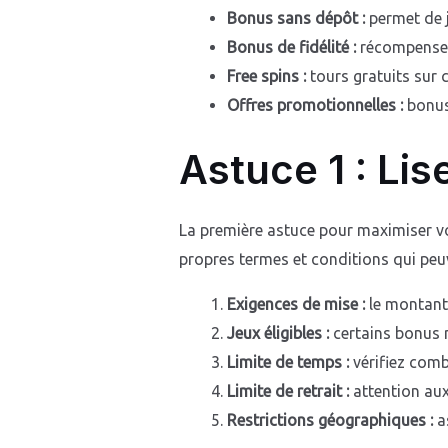
Bonus sans dépôt :
permet de j
Bonus de fidélité :
récompenses 
Free spins :
tours gratuits sur 
Offres promotionnelles :
bonus 
Astuce 1 : Li
La première astuce pour maximiser vo
propres termes et conditions qui peuven
Exigences de mise :
le montant 
Jeux éligibles :
certains bonus n
Limite de temps :
vérifiez comb
Limite de retrait :
attention au
Restrictions géographiques :
as