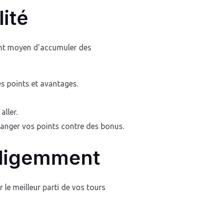
lité
llent moyen d’accumuler des
s points et avantages.
aller.
changer vos points contre des bonus.
elligemment
r le meilleur parti de vos tours