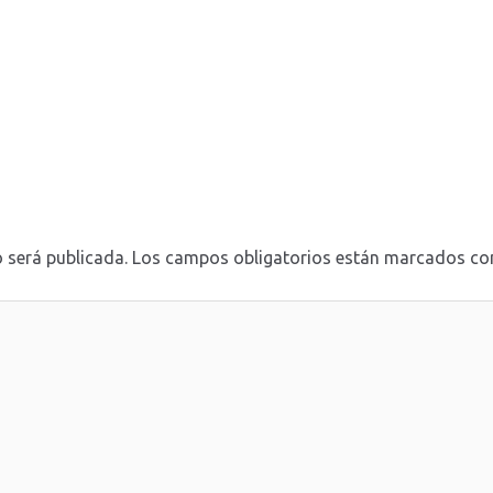
 será publicada.
Los campos obligatorios están marcados c