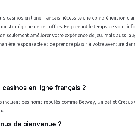
rs casinos en ligne français nécessite une compréhension cla
ation stratégique de ces offres. En prenant le temps de vous inf
n seulement améliorer votre expérience de jeu, mais aussi a
nière responsable et de prendre plaisir à votre aventure dans
s casinos en ligne français ?
ais incluent des noms réputés comme Betway, Unibet et Cresus C
x.
onus de bienvenue ?