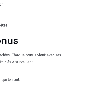
on.
êtes.
onus
ociées. Chaque bonus vient avec ses
 clés à surveiller :
qui le sont.
.