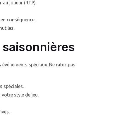
r au joueur (RTP).
ez en conséquence.
utiles.
s saisonnières
s événements spéciaux. Ne ratez pas
 spéciales.
votre style de jeu.
ives.