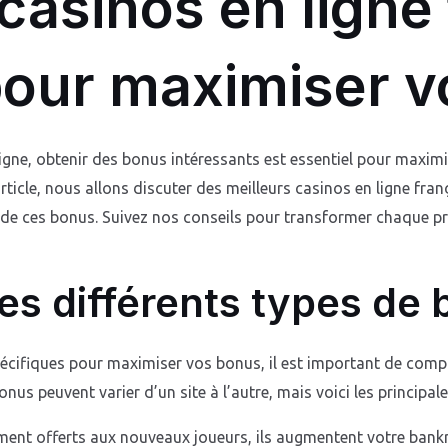
casinos en ligne 
our maximiser v
ligne, obtenir des bonus intéressants est essentiel pour maximi
article, nous allons discuter des meilleurs casinos en ligne fr
on de ces bonus. Suivez nos conseils pour transformer chaque 
s différents types de
écifiques pour maximiser vos bonus, il est important de compr
onus peuvent varier d’un site à l’autre, mais voici les principale
nt offerts aux nouveaux joueurs, ils augmentent votre bankrol