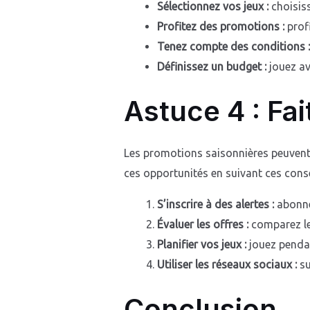
Sélectionnez vos jeux :
choisiss
Profitez des promotions :
profi
Tenez compte des conditions :
Définissez un budget :
jouez av
Astuce 4 : Fai
Les promotions saisonnières peuvent 
ces opportunités en suivant ces conse
S’inscrire à des alertes :
abonnez
Évaluer les offres :
comparez les
Planifier vos jeux :
jouez pendan
Utiliser les réseaux sociaux :
su
Conclusion