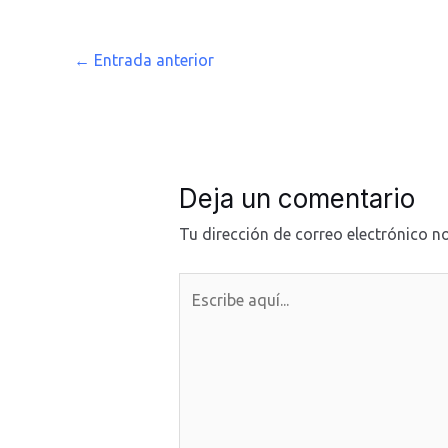
←
Entrada anterior
Deja un comentario
Tu dirección de correo electrónico no
Escribe
aquí...