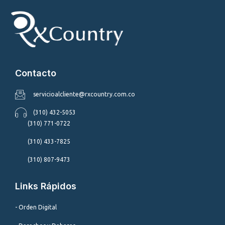
Contacto
servicioalcliente@rxcountry.com.co
(310) 432-5053
(310) 771-0722
(310) 433-7825
(310) 807-9473
Links Rápidos
- Orden Digital