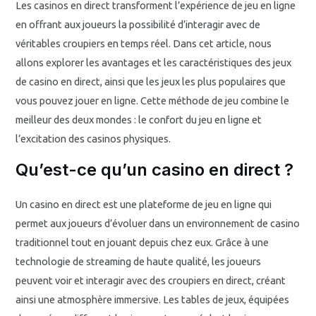
Les casinos en direct transforment l’expérience de jeu en ligne
en offrant aux joueurs la possibilité d’interagir avec de
véritables croupiers en temps réel. Dans cet article, nous
allons explorer les avantages et les caractéristiques des jeux
de casino en direct, ainsi que les jeux les plus populaires que
vous pouvez jouer en ligne. Cette méthode de jeu combine le
meilleur des deux mondes : le confort du jeu en ligne et
l’excitation des casinos physiques.
Qu’est-ce qu’un casino en direct ?
Un casino en direct est une plateforme de jeu en ligne qui
permet aux joueurs d’évoluer dans un environnement de casino
traditionnel tout en jouant depuis chez eux. Grâce à une
technologie de streaming de haute qualité, les joueurs
peuvent voir et interagir avec des croupiers en direct, créant
ainsi une atmosphère immersive. Les tables de jeux, équipées