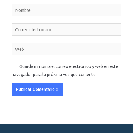
Nombre
Correo
electrónico
Web
Guarda mi nombre, correo electrónico y web en este
navegador para la próxima vez que comente.