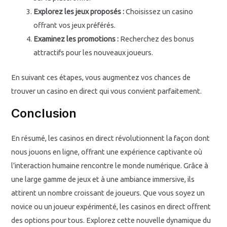
Explorez les jeux proposés :
Choisissez un casino
offrant vos jeux préférés.
Examinez les promotions :
Recherchez des bonus
attractifs pour les nouveaux joueurs.
En suivant ces étapes, vous augmentez vos chances de
trouver un casino en direct qui vous convient parfaitement.
Conclusion
En résumé, les casinos en direct révolutionnent la façon dont
nous jouons en ligne, offrant une expérience captivante où
l’interaction humaine rencontre le monde numérique. Grâce à
une large gamme de jeux et à une ambiance immersive, ils
attirent un nombre croissant de joueurs. Que vous soyez un
novice ou un joueur expérimenté, les casinos en direct offrent
des options pour tous. Explorez cette nouvelle dynamique du