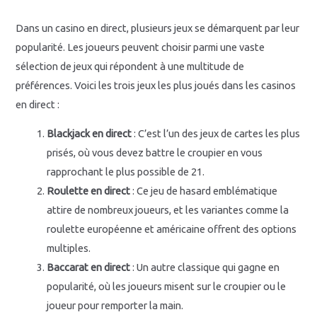
Dans un casino en direct, plusieurs jeux se démarquent par leur
popularité. Les joueurs peuvent choisir parmi une vaste
sélection de jeux qui répondent à une multitude de
préférences. Voici les trois jeux les plus joués dans les casinos
en direct :
Blackjack en direct
: C’est l’un des jeux de cartes les plus
prisés, où vous devez battre le croupier en vous
rapprochant le plus possible de 21.
Roulette en direct
: Ce jeu de hasard emblématique
attire de nombreux joueurs, et les variantes comme la
roulette européenne et américaine offrent des options
multiples.
Baccarat en direct
: Un autre classique qui gagne en
popularité, où les joueurs misent sur le croupier ou le
joueur pour remporter la main.