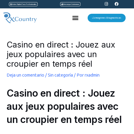
I
F
Ir
Orden Digital Para Profesionales
Descargar Exámenes
n
a
s
c
al
t
e
Menu
a
b
Imágenes Diagnosticas
contenido
g
o
r
o
a
k
Navegación
m
de
Casino en direct : Jouez aux
entradas
jeux populaires avec un
croupier en temps réel
Deja un comentario
/
Sin categoría
/ Por
rxadmin
Casino en direct : Jouez
aux jeux populaires avec
un croupier en temps réel