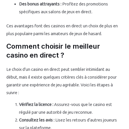
Des bonus attrayants :
Profitez des promotions
spécifiques aux salons de jeux en direct.
Ces avantages font des casinos en direct un choix de plus en
plus populaire parmi les amateurs de jeux de hasard.
Comment choisir le meilleur
casino en direct ?
Le choix d’un casino en direct peut sembler intimidant au
début, mais il existe quelques critères clés à considérer pour
garantir une expérience de jeu agréable. Voici les étapes à
suivre :
Vérifiez la licence :
Assurez-vous que le casino est
régulé par une autorité de jeu reconnue.
Consultez les avis :
Lisez les retours d’autres joueurs
sur la plateforme.