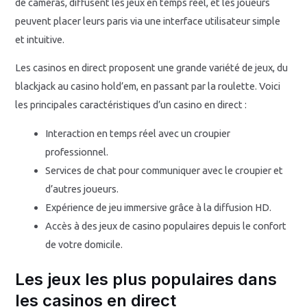
de caméras, diffusent les jeux en temps réel, et les joueurs
peuvent placer leurs paris via une interface utilisateur simple
et intuitive.
Les casinos en direct proposent une grande variété de jeux, du
blackjack au casino hold’em, en passant par la roulette. Voici
les principales caractéristiques d’un casino en direct :
Interaction en temps réel avec un croupier
professionnel.
Services de chat pour communiquer avec le croupier et
d’autres joueurs.
Expérience de jeu immersive grâce à la diffusion HD.
Accès à des jeux de casino populaires depuis le confort
de votre domicile.
Les jeux les plus populaires dans
les casinos en direct