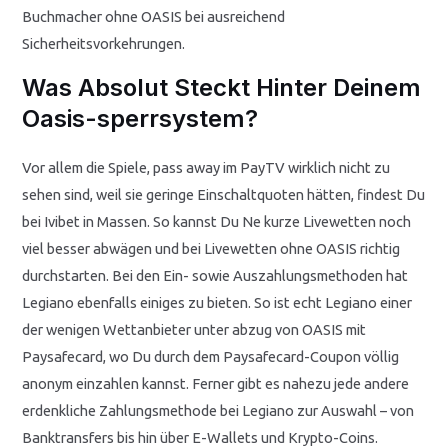
Buchmacher ohne OASIS bei ausreichend
Sicherheitsvorkehrungen.
Was Absolut Steckt Hinter Deinem
Oasis-sperrsystem?
Vor allem die Spiele, pass away im PayTV wirklich nicht zu
sehen sind, weil sie geringe Einschaltquoten hätten, findest Du
bei Ivibet in Massen. So kannst Du Ne kurze Livewetten noch
viel besser abwägen und bei Livewetten ohne OASIS richtig
durchstarten. Bei den Ein- sowie Auszahlungsmethoden hat
Legiano ebenfalls einiges zu bieten. So ist echt Legiano einer
der wenigen Wettanbieter unter abzug von OASIS mit
Paysafecard, wo Du durch dem Paysafecard-Coupon völlig
anonym einzahlen kannst. Ferner gibt es nahezu jede andere
erdenkliche Zahlungsmethode bei Legiano zur Auswahl – von
Banktransfers bis hin über E-Wallets und Krypto-Coins.