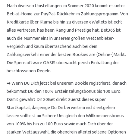
Nach diversen Umstellungen im Sommer 2020 kommt es unter
Bet-at-Home zur PayPal-Rückkehr im Zahlungsprogramm. Von
Kreditkarte über Klarna bis hin zu diversen eWallets ist echt
alles vertreten, has been Rang und Prestige hat. Bet365 ist
auch die Nummer eins in unserem großen Wettanbieter-
Vergleich und kaum überraschend auch bei dem
Zahlungsverkehr einer der besten Bookies are (Online-)Markt.
Die Sperrsoftware OASIS überwacht perish Einhaltung der
beschlossenen Regeln.
➡️ Wenn Du Dich jetzt bei unserem Bookie registrierst, danach
bekommst Du den 100% Ersteinzalungsbonus bis 100 Euro.
Damit gewährt Dir 20Bet direkt zuerst dieses super
Startkapital, dasjenige Du Dir bei weitem nicht entgehen
lassen solltest. ➡️ Sichere Uns gleich den Willkommensbonus
von 100% bis hin zu 100 Euro sowie mach Dich über der
starken Wettauswahl, die obendrein allerlei seltene Optionen