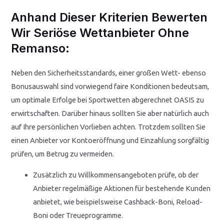
Anhand Dieser Kriterien Bewerten
Wir Seriöse Wettanbieter Ohne
Remanso:
Neben den Sicherheitsstandards, einer großen Wett- ebenso
Bonusauswahl sind vorwiegend faire Konditionen bedeutsam,
um optimale Erfolge bei Sportwetten abgerechnet OASIS zu
erwirtschaften. Darüber hinaus sollten Sie aber natürlich auch
auf Ihre persönlichen Vorlieben achten. Trotzdem sollten Sie
einen Anbieter vor Kontoeröffnung und Einzahlung sorgfältig
prüfen, um Betrug zu vermeiden.
Zusätzlich zu Willkommensangeboten prüfe, ob der
Anbieter regelmäßige Aktionen für bestehende Kunden
anbietet, wie beispielsweise Cashback-Boni, Reload-
Boni oder Treueprogramme.