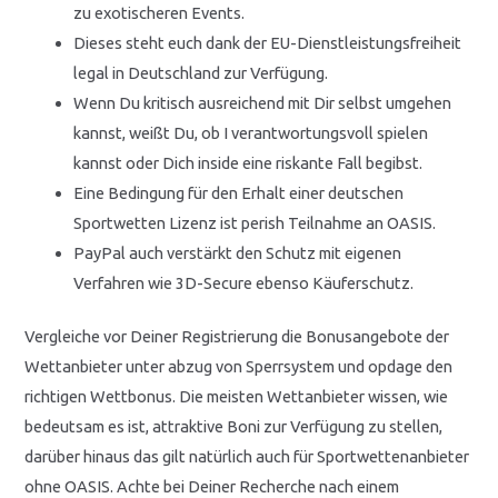
zu exotischeren Events.
Dieses steht euch dank der EU-Dienstleistungsfreiheit
legal in Deutschland zur Verfügung.
Wenn Du kritisch ausreichend mit Dir selbst umgehen
kannst, weißt Du, ob I verantwortungsvoll spielen
kannst oder Dich inside eine riskante Fall begibst.
Eine Bedingung für den Erhalt einer deutschen
Sportwetten Lizenz ist perish Teilnahme an OASIS.
PayPal auch verstärkt den Schutz mit eigenen
Verfahren wie 3D-Secure ebenso Käuferschutz.
Vergleiche vor Deiner Registrierung die Bonusangebote der
Wettanbieter unter abzug von Sperrsystem und opdage den
richtigen Wettbonus. Die meisten Wettanbieter wissen, wie
bedeutsam es ist, attraktive Boni zur Verfügung zu stellen,
darüber hinaus das gilt natürlich auch für Sportwettenanbieter
ohne OASIS. Achte bei Deiner Recherche nach einem