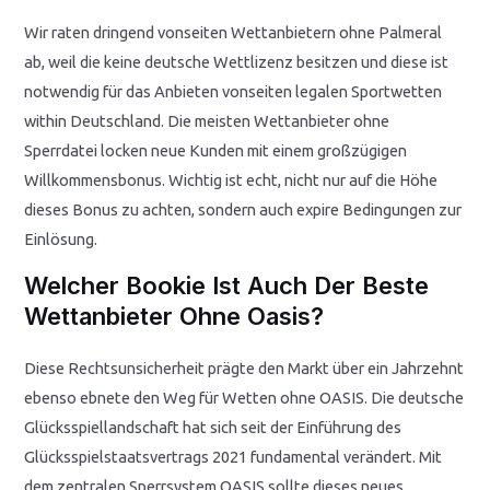
Wir raten dringend vonseiten Wettanbietern ohne Palmeral
ab, weil die keine deutsche Wettlizenz besitzen und diese ist
notwendig für das Anbieten vonseiten legalen Sportwetten
within Deutschland. Die meisten Wettanbieter ohne
Sperrdatei locken neue Kunden mit einem großzügigen
Willkommensbonus. Wichtig ist echt, nicht nur auf die Höhe
dieses Bonus zu achten, sondern auch expire Bedingungen zur
Einlösung.
Welcher Bookie Ist Auch Der Beste
Wettanbieter Ohne Oasis?
Diese Rechtsunsicherheit prägte den Markt über ein Jahrzehnt
ebenso ebnete den Weg für Wetten ohne OASIS. Die deutsche
Glücksspiellandschaft hat sich seit der Einführung des
Glücksspielstaatsvertrags 2021 fundamental verändert. Mit
dem zentralen Sperrsystem OASIS sollte dieses neues