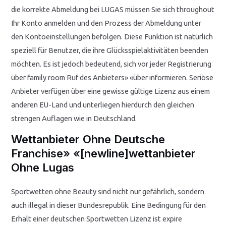
die korrekte Abmeldung bei LUGAS müssen Sie sich throughout
Ihr Konto anmelden und den Prozess der Abmeldung unter
den Kontoeinstellungen befolgen. Diese Funktion ist natürlich
speziell für Benutzer, die ihre Glücksspielaktivitäten beenden
möchten. Es ist jedoch bedeutend, sich vor jeder Registrierung
über family room Ruf des Anbieters» «über informieren. Seriöse
Anbieter verfügen über eine gewisse gültige Lizenz aus einem
anderen EU-Land und unterliegen hierdurch den gleichen
strengen Auflagen wie in Deutschland.
Wettanbieter Ohne Deutsche
Franchise» «[newline]wettanbieter
Ohne Lugas
Sportwetten ohne Beauty sind nicht nur gefährlich, sondern
auch illegal in dieser Bundesrepublik. Eine Bedingung für den
Erhalt einer deutschen Sportwetten Lizenz ist expire