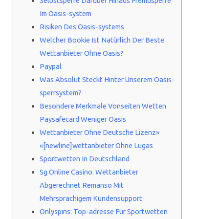
Selbstsperre Darüber Hinaus Fremdsperre
Im Oasis-system
Risiken Des Oasis-systems
Welcher Bookie Ist Natürlich Der Beste
Wettanbieter Ohne Oasis?
Paypal
Was Absolut Steckt Hinter Unserem Oasis-
sperrsystem?
Besondere Merkmale Vonseiten Wetten
Paysafecard Weniger Oasis
Wettanbieter Ohne Deutsche Lizenz»
«[newline]wettanbieter Ohne Lugas
Sportwetten In Deutschland
Sg Online Casino: Wettanbieter
Abgerechnet Remanso Mit
Mehrsprachigem Kundensupport
Onlyspins: Top-adresse Für Sportwetten