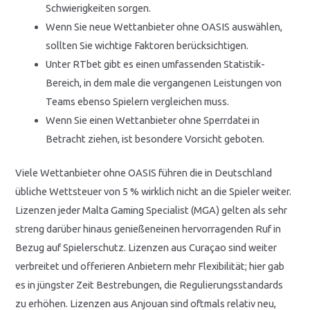
Schwierigkeiten sorgen.
Wenn Sie neue Wettanbieter ohne OASIS auswählen,
sollten Sie wichtige Faktoren berücksichtigen.
Unter RTbet gibt es einen umfassenden Statistik-
Bereich, in dem male die vergangenen Leistungen von
Teams ebenso Spielern vergleichen muss.
Wenn Sie einen Wettanbieter ohne Sperrdatei in
Betracht ziehen, ist besondere Vorsicht geboten.
Viele Wettanbieter ohne OASIS führen die in Deutschland
übliche Wettsteuer von 5 % wirklich nicht an die Spieler weiter.
Lizenzen jeder Malta Gaming Specialist (MGA) gelten als sehr
streng darüber hinaus genießeneinen hervorragenden Ruf in
Bezug auf Spielerschutz. Lizenzen aus Curaçao sind weiter
verbreitet und offerieren Anbietern mehr Flexibilität; hier gab
es in jüngster Zeit Bestrebungen, die Regulierungsstandards
zu erhöhen. Lizenzen aus Anjouan sind oftmals relativ neu,