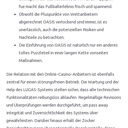
fue macht das Fußballerlebnis frisch und spannend.
Obwohl die Pluspunkte von Wettanbietern
abgerechnet OASIS verlockend sind immer, ist es
unerlässlich, auch die potenziellen Risiken und
Nachteile zu betrachten.
Die Einführung von OASIS ist natürlich nur ein anderes
tolles Puzzleteil in einer langen Kette vonseiten
Maßnahmen.
Die Relation mit den Online-Casino-Anbietern ist ebenfalls
zentral für einen störungsfreien Betrieb. Die Wartung und der
Help des LUGAS-Systems stellen sicher, dass alle technischen
Funktionalitäten reibungslos ablaufen. Regelmäßige Revisions
und Überprüfungen werden durchgeführt, um pass away
Integrität und Zuversichtlichkeit des Systems über
gewährleisten. Darüber hinaus erhält der Zocker