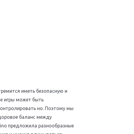
тремится иметь безопасную и
ые игры может быть
 контролировать но. Поэтому мы
доровое баланс между
asino предложила разнообразные