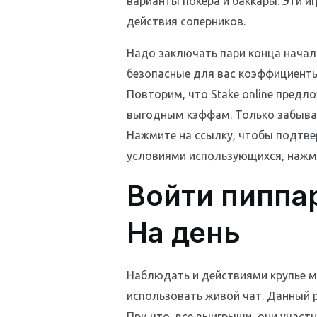
варианты покера и баккары. Эти и
действия соперников.
Надо заключать пари конца начала 
безопасные для вас коэффициенты 
Повторим, что Stake online предл
выгодным кэффам. Только забывай
Нажмите на ссылку, чтобы подтвер
условиями использующихся, нажми
Войти пиппар
На день
Наблюдать и действиями крупье м
использовать живой чат. Данный р
При что, все выигрыши, они участ