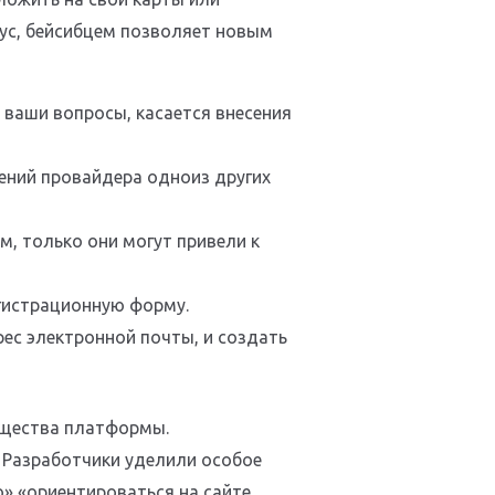
ус, бейсибцем позволяет новым
 ваши вопросы, касается внесения
чений провайдера одноиз других
, только они могут привели к
егистрационную форму.
рес электронной почты, и создать
ущества платформы.
 Разработчики уделили особое
» «ориентироваться на сайте.