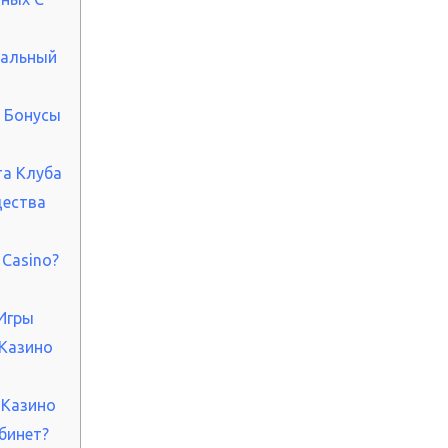
иальный
, Бонусы
а Клуба
щества
Casino?
Игры
 Казино
 Казино
бинет?