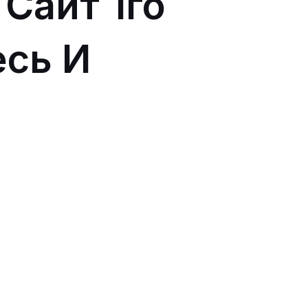
Сайт 1го
есь И