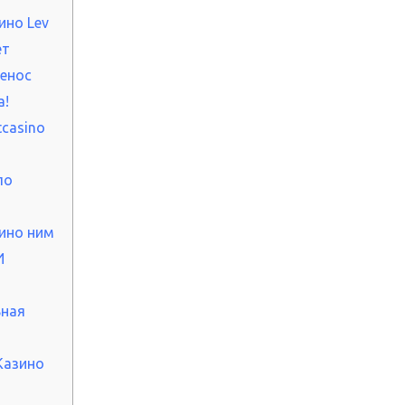
ино Lev
ет
ренос
а!
casino
ло
ино ним
И
ьная
Казино