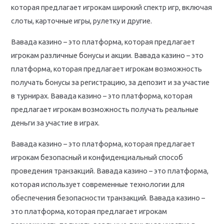
которая предлагает игрокам широкий спектр игр, включая
слоты, карточные игры, рулетку и другие.
Вавада казино – это платформа, которая предлагает
игрокам различные бонусы и акции. Вавада казино – это
платформа, которая предлагает игрокам возможность
получать бонусы за регистрацию, за депозит и за участие
в турнирах. Вавада казино – это платформа, которая
предлагает игрокам возможность получать реальные
деньги за участие в играх.
Вавада казино – это платформа, которая предлагает
игрокам безопасный и конфиденциальный способ
проведения транзакций. Вавада казино – это платформа,
которая использует современные технологии для
обеспечения безопасности транзакций. Вавада казино –
это платформа, которая предлагает игрокам