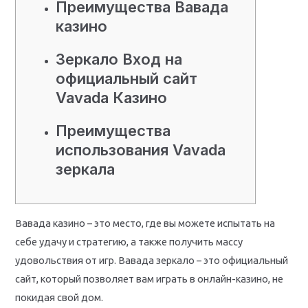
Преимущества Вавада
казино
Зеркало Вход на
официальный сайт
Vavada Казино
Преимущества
использования Vavada
зеркала
Вавада казино – это место, где вы можете испытать на
себе удачу и стратегию, а также получить массу
удовольствия от игр. Вавада зеркало – это официальный
сайт, который позволяет вам играть в онлайн-казино, не
покидая свой дом.