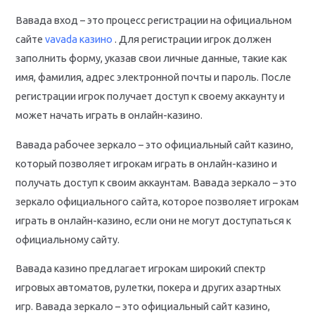
Вавада вход – это процесс регистрации на официальном
сайте
vavada казино
. Для регистрации игрок должен
заполнить форму, указав свои личные данные, такие как
имя, фамилия, адрес электронной почты и пароль. После
регистрации игрок получает доступ к своему аккаунту и
может начать играть в онлайн-казино.
Вавада рабочее зеркало – это официальный сайт казино,
который позволяет игрокам играть в онлайн-казино и
получать доступ к своим аккаунтам. Вавада зеркало – это
зеркало официального сайта, которое позволяет игрокам
играть в онлайн-казино, если они не могут доступаться к
официальному сайту.
Вавада казино предлагает игрокам широкий спектр
игровых автоматов, рулетки, покера и других азартных
игр. Вавада зеркало – это официальный сайт казино,