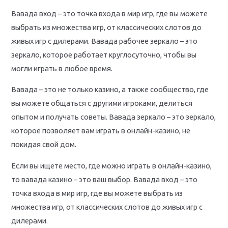
Вавада вход – это точка входа в мир игр, где вы можете
выбрать из множества игр, от классических слотов до
живых игр с дилерами. Вавада рабочее зеркало – это
зеркало, которое работает круглосуточно, чтобы вы
могли играть в любое время.
Вавада – это не только казино, а также сообщество, где
вы можете общаться с другими игроками, делиться
опытом и получать советы. Вавада зеркало – это зеркало,
которое позволяет вам играть в онлайн-казино, не
покидая свой дом.
Если вы ищете место, где можно играть в онлайн-казино,
то вавада казино – это ваш выбор. Вавада вход – это
точка входа в мир игр, где вы можете выбрать из
множества игр, от классических слотов до живых игр с
дилерами.