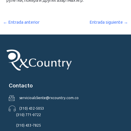
рулетки, покера и других азартных игр.
←
Entrada anterior
Entrada siguiente
→
Contacto
servicioalcliente@rxcountry.com.co
(310) 432-5053
(310) 771-0722
(310) 433-7825