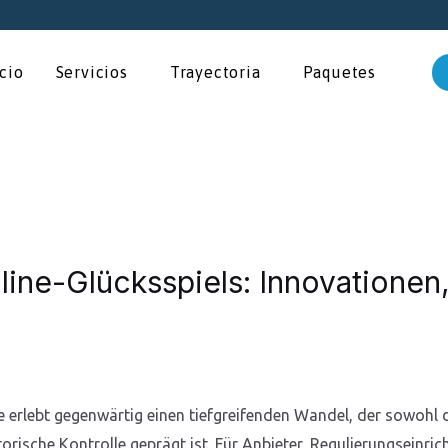
icio
Servicios
Trayectoria
Paquetes
line-Glücksspiels: Innovationen
le erlebt gegenwärtig einen tiefgreifenden Wandel, der sowohl
torische Kontrolle geprägt ist. Für Anbieter, Regulierungseinri