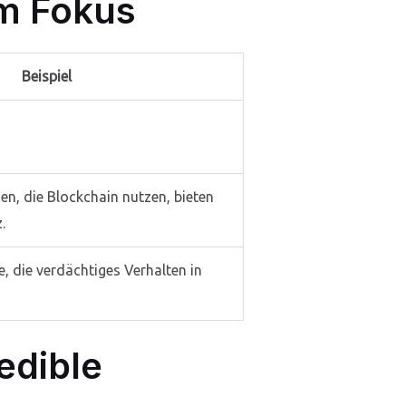
im Fokus
Beispiel
en, die Blockchain nutzen, bieten
.
, die verdächtiges Verhalten in
edible