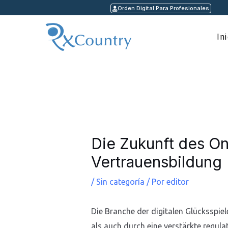
Ir
Orden Digital Para Profesionales
al
contenido
In
Navegación
de
entradas
Die Zukunft des On
Vertrauensbildung
/
Sin categoría
/ Por
editor
Die Branche der digitalen Glücksspie
als auch durch eine verstärkte regula