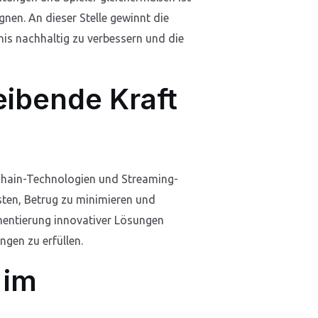
nen. An dieser Stelle gewinnt die
is nachhaltig zu verbessern und die
eibende Kraft
ckchain-Technologien und Streaming-
sten, Betrug zu minimieren und
ementierung innovativer Lösungen
gen zu erfüllen.
 im