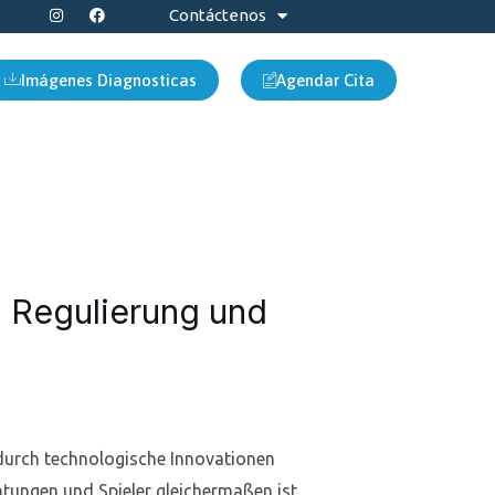
I
F
Contáctenos
n
a
s
c
t
e
a
b
Imágenes Diagnosticas
Agendar Cita
g
o
r
o
a
k
m
, Regulierung und
 durch technologische Innovationen
chtungen und Spieler gleichermaßen ist