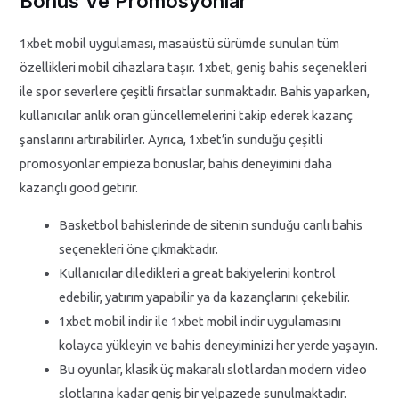
Bonus Ve Promosyonlar
1xbet mobil uygulaması, masaüstü sürümde sunulan tüm
özellikleri mobil cihazlara taşır. 1xbet, geniş bahis seçenekleri
ile spor severlere çeşitli fırsatlar sunmaktadır. Bahis yaparken,
kullanıcılar anlık oran güncellemelerini takip ederek kazanç
şanslarını artırabilirler. Ayrıca, 1xbet’in sunduğu çeşitli
promosyonlar empieza bonuslar, bahis deneyimini daha
kazançlı good getirir.
Basketbol bahislerinde de sitenin sunduğu canlı bahis
seçenekleri öne çıkmaktadır.
Kullanıcılar diledikleri a great bakiyelerini kontrol
edebilir, yatırım yapabilir ya da kazançlarını çekebilir.
1xbet mobil indir ile 1xbet mobil indir uygulamasını
kolayca yükleyin ve bahis deneyiminizi her yerde yaşayın.
Bu oyunlar, klasik üç makaralı slotlardan modern video
slotlarına kadar geniş bir yelpazede sunulmaktadır.