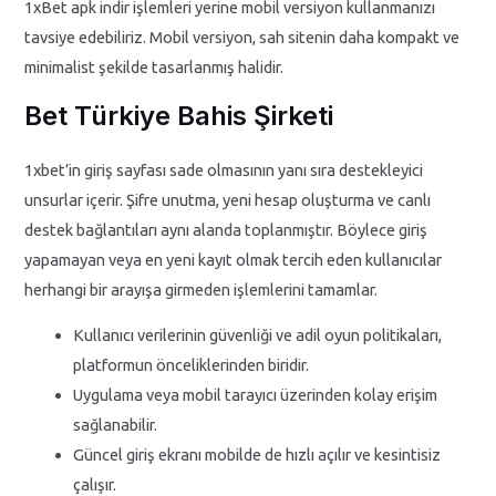
1xBet apk indir işlemleri yerine mobil versiyon kullanmanızı
tavsiye edebiliriz. Mobil versiyon, sah sitenin daha kompakt ve
minimalist şekilde tasarlanmış halidir.
Bet Türkiye Bahis Şirketi
1xbet’in giriş sayfası sade olmasının yanı sıra destekleyici
unsurlar içerir. Şifre unutma, yeni hesap oluşturma ve canlı
destek bağlantıları aynı alanda toplanmıştır. Böylece giriş
yapamayan veya en yeni kayıt olmak tercih eden kullanıcılar
herhangi bir arayışa girmeden işlemlerini tamamlar.
Kullanıcı verilerinin güvenliği ve adil oyun politikaları,
platformun önceliklerinden biridir.
Uygulama veya mobil tarayıcı üzerinden kolay erişim
sağlanabilir.
Güncel giriş ekranı mobilde de hızlı açılır ve kesintisiz
çalışır.