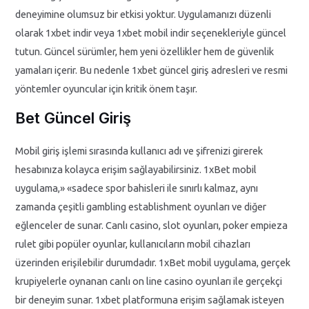
deneyimine olumsuz bir etkisi yoktur. Uygulamanızı düzenli
olarak 1xbet indir veya 1xbet mobil indir seçenekleriyle güncel
tutun. Güncel sürümler, hem yeni özellikler hem de güvenlik
yamaları içerir. Bu nedenle 1xbet güncel giriş adresleri ve resmi
yöntemler oyuncular için kritik önem taşır.
Bet Güncel Giriş
Mobil giriş işlemi sırasında kullanıcı adı ve şifrenizi girerek
hesabınıza kolayca erişim sağlayabilirsiniz. 1xBet mobil
uygulama,» «sadece spor bahisleri ile sınırlı kalmaz, aynı
zamanda çeşitli gambling establishment oyunları ve diğer
eğlenceler de sunar. Canlı casino, slot oyunları, poker empieza
rulet gibi popüler oyunlar, kullanıcıların mobil cihazları
üzerinden erişilebilir durumdadır. 1xBet mobil uygulama, gerçek
krupiyelerle oynanan canlı on line casino oyunları ile gerçekçi
bir deneyim sunar. 1xbet platformuna erişim sağlamak isteyen