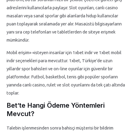
adreslerini kullanıcılarla paylaşır. Slot oyunları, canlı casino
masaları veya sanal sporlar gibi alanlarda hidup kullanıcılar
puan toplayarak sıralamada yer alır. Masaüstü bilgisayarların
yanı sıra cep telefonları ve tabletlerden de siteye erişmek
mümkündür.
Mobil erişim» «isteyen insanlar için 1xbet indir ve 1xbet mobil
indir seçenekleri para mevcuttur. 1xbet, Türkiye’de uzun
yıllardır spor bahisleri ve on-line oyunlar için güvenilir bir
platformdur. Futbol, basketbol, tenis gibi popüler sporların
yanında canlı casino, rulet ve slot oyunlarını da tek çatı altında
toplar.
Bet’te Hangi Ödeme Yöntemleri
Mevcut?
Talebin işlenmesinden sonra bahisçi müşterisi bir bildirim