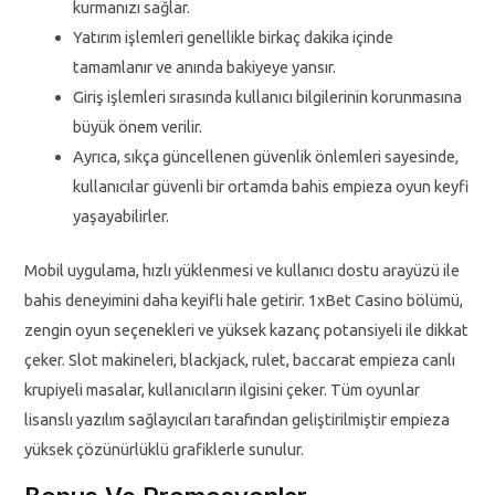
kurmanızı sağlar.
Yatırım işlemleri genellikle birkaç dakika içinde
tamamlanır ve anında bakiyeye yansır.
Giriş işlemleri sırasında kullanıcı bilgilerinin korunmasına
büyük önem verilir.
Ayrıca, sıkça güncellenen güvenlik önlemleri sayesinde,
kullanıcılar güvenli bir ortamda bahis empieza oyun keyfi
yaşayabilirler.
Mobil uygulama, hızlı yüklenmesi ve kullanıcı dostu arayüzü ile
bahis deneyimini daha keyifli hale getirir. 1xBet Casino bölümü,
zengin oyun seçenekleri ve yüksek kazanç potansiyeli ile dikkat
çeker. Slot makineleri, blackjack, rulet, baccarat empieza canlı
krupiyeli masalar, kullanıcıların ilgisini çeker. Tüm oyunlar
lisanslı yazılım sağlayıcıları tarafından geliştirilmiştir empieza
yüksek çözünürlüklü grafiklerle sunulur.