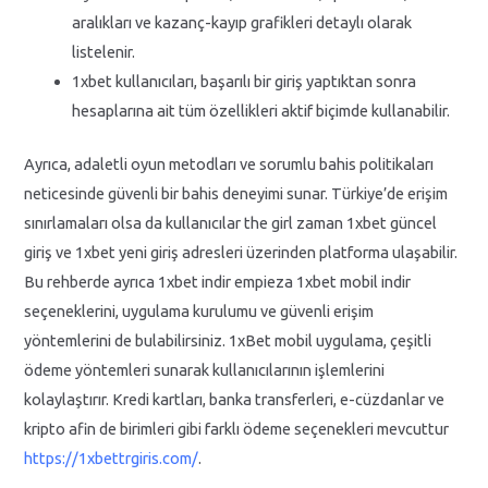
aralıkları ve kazanç-kayıp grafikleri detaylı olarak
listelenir.
1xbet kullanıcıları, başarılı bir giriş yaptıktan sonra
hesaplarına ait tüm özellikleri aktif biçimde kullanabilir.
Ayrıca, adaletli oyun metodları ve sorumlu bahis politikaları
neticesinde güvenli bir bahis deneyimi sunar. Türkiye’de erişim
sınırlamaları olsa da kullanıcılar the girl zaman 1xbet güncel
giriş ve 1xbet yeni giriş adresleri üzerinden platforma ulaşabilir.
Bu rehberde ayrıca 1xbet indir empieza 1xbet mobil indir
seçeneklerini, uygulama kurulumu ve güvenli erişim
yöntemlerini de bulabilirsiniz. 1xBet mobil uygulama, çeşitli
ödeme yöntemleri sunarak kullanıcılarının işlemlerini
kolaylaştırır. Kredi kartları, banka transferleri, e-cüzdanlar ve
kripto afin de birimleri gibi farklı ödeme seçenekleri mevcuttur
https://1xbettrgiris.com/
.