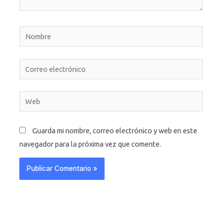
Nombre
Correo
electrónico
Web
Guarda mi nombre, correo electrónico y web en este
navegador para la próxima vez que comente.