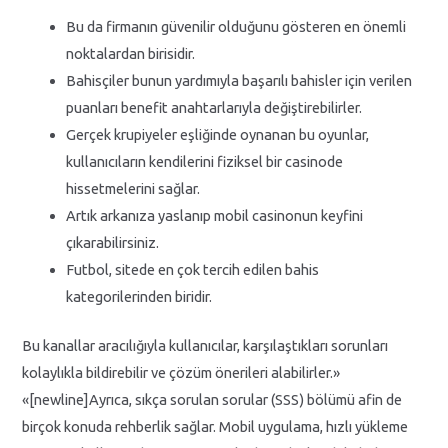
Bu da firmanın güvenilir olduğunu gösteren en önemli
noktalardan birisidir.
Bahisçiler bunun yardımıyla başarılı bahisler için verilen
puanları benefit anahtarlarıyla değiştirebilirler.
Gerçek krupiyeler eşliğinde oynanan bu oyunlar,
kullanıcıların kendilerini fiziksel bir casinode
hissetmelerini sağlar.
Artık arkanıza yaslanıp mobil casinonun keyfini
çıkarabilirsiniz.
Futbol, sitede en çok tercih edilen bahis
kategorilerinden biridir.
Bu kanallar aracılığıyla kullanıcılar, karşılaştıkları sorunları
kolaylıkla bildirebilir ve çözüm önerileri alabilirler.»
«[newline]Ayrıca, sıkça sorulan sorular (SSS) bölümü afin de
birçok konuda rehberlik sağlar. Mobil uygulama, hızlı yükleme