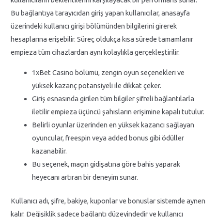
Bu bağlantıya tarayıcıdan giriş yapan kullanıcılar, anasayfa
üzerindeki kullanıcı girişi bölümünden bilgilerini girerek
hesaplarına erişebilir. Süreç oldukça kısa sürede tamamlanır
empieza tüm cihazlardan aynı kolaylıkla gerçekleştirilir.
1xBet Casino bölümü, zengin oyun seçenekleri ve
yüksek kazanç potansiyeli ile dikkat çeker.
Giriş esnasında girilen tüm bilgiler şifreli bağlantılarla
iletilir empieza üçüncü şahısların erişimine kapalı tutulur.
Belirli oyunlar üzerinden en yüksek kazancı sağlayan
oyuncular, freespin veya added bonus gibi ödüller
kazanabilir.
Bu seçenek, maçın gidişatına göre bahis yaparak
heyecanı artıran bir deneyim sunar.
Kullanıcı adı, şifre, bakiye, kuponlar ve bonuslar sistemde aynen
kalır. Değişiklik sadece bağlantı düzeyindedir ve kullanıcı