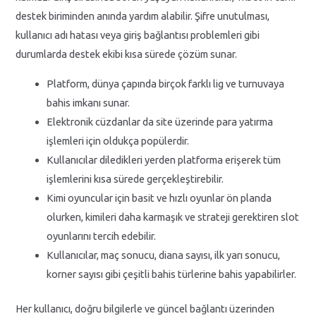
destek biriminden anında yardım alabilir. Şifre unutulması,
kullanıcı adı hatası veya giriş bağlantısı problemleri gibi
durumlarda destek ekibi kısa sürede çözüm sunar.
Platform, dünya çapında birçok farklı lig ve turnuvaya
bahis imkanı sunar.
Elektronik cüzdanlar da site üzerinde para yatırma
işlemleri için oldukça popülerdir.
Kullanıcılar diledikleri yerden platforma erişerek tüm
işlemlerini kısa sürede gerçekleştirebilir.
Kimi oyuncular için basit ve hızlı oyunlar ön planda
olurken, kimileri daha karmaşık ve strateji gerektiren slot
oyunlarını tercih edebilir.
Kullanıcılar, maç sonucu, diana sayısı, ilk yarı sonucu,
korner sayısı gibi çeşitli bahis türlerine bahis yapabilirler.
Her kullanıcı, doğru bilgilerle ve güncel bağlantı üzerinden