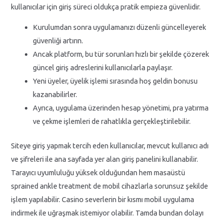
kullanıcılar için giriş süreci oldukça pratik empieza güvenlidir.
Kurulumdan sonra uygulamanızı düzenli güncelleyerek
güvenliği artırın.
Ancak platform, bu tür sorunları hızlı bir şekilde çözerek
güncel giriş adreslerini kullanıcılarla paylaşır.
Yeni üyeler, üyelik işlemi sırasında hoş geldin bonusu
kazanabilirler.
Ayrıca, uygulama üzerinden hesap yönetimi, pra yatırma
ve çekme işlemleri de rahatlıkla gerçekleştirilebilir.
Siteye giriş yapmak tercih eden kullanıcılar, mevcut kullanıcı adı
ve şifreleri ile ana sayfada yer alan giriş panelini kullanabilir.
Tarayıcı uyumluluğu yüksek olduğundan hem masaüstü
sprained ankle treatment de mobil cihazlarla sorunsuz şekilde
işlem yapılabilir. Casino severlerin bir kısmı mobil uygulama
indirmek ile uğraşmak istemiyor olabilir. Tamda bundan dolayı