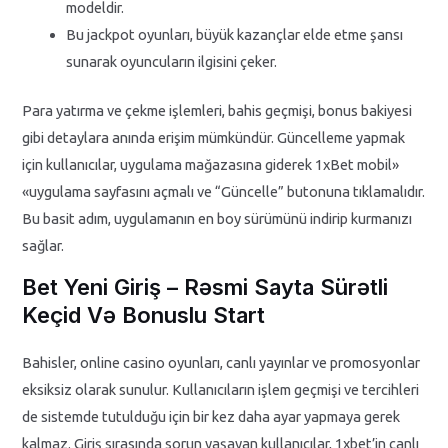
modeldir.
Bu jackpot oyunları, büyük kazançlar elde etme şansı
sunarak oyuncuların ilgisini çeker.
Para yatırma ve çekme işlemleri, bahis geçmişi, bonus bakiyesi
gibi detaylara anında erişim mümkündür. Güncelleme yapmak
için kullanıcılar, uygulama mağazasına giderek 1xBet mobil»
«uygulama sayfasını açmalı ve “Güncelle” butonuna tıklamalıdır.
Bu basit adım, uygulamanın en boy sürümünü indirip kurmanızı
sağlar.
Bet Yeni Giriş – Rəsmi Sayta Sürətli
Keçid Və Bonuslu Start
Bahisler, online casino oyunları, canlı yayınlar ve promosyonlar
eksiksiz olarak sunulur. Kullanıcıların işlem geçmişi ve tercihleri
de sistemde tutulduğu için bir kez daha ayar yapmaya gerek
kalmaz. Giriş sırasında sorun yaşayan kullanıcılar, 1xbet’in canlı