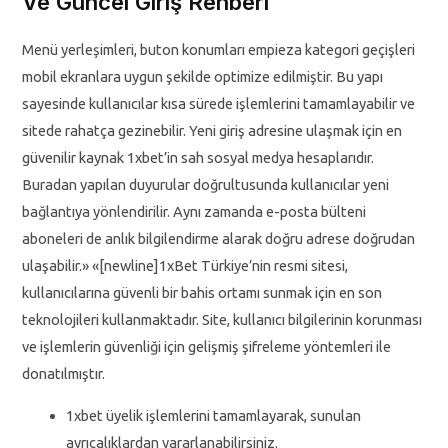
Ve Güncel Giriş Rehberi
Menü yerleşimleri, buton konumları empieza kategori geçişleri
mobil ekranlara uygun şekilde optimize edilmiştir. Bu yapı
sayesinde kullanıcılar kısa sürede işlemlerini tamamlayabilir ve
sitede rahatça gezinebilir. Yeni giriş adresine ulaşmak için en
güvenilir kaynak 1xbet’in sah sosyal medya hesaplarıdır.
Buradan yapılan duyurular doğrultusunda kullanıcılar yeni
bağlantıya yönlendirilir. Aynı zamanda e-posta bülteni
aboneleri de anlık bilgilendirme alarak doğru adrese doğrudan
ulaşabilir.» «[newline]1xBet Türkiye’nin resmi sitesi,
kullanıcılarına güvenli bir bahis ortamı sunmak için en son
teknolojileri kullanmaktadır. Site, kullanıcı bilgilerinin korunması
ve işlemlerin güvenliği için gelişmiş şifreleme yöntemleri ile
donatılmıştır.
1xbet üyelik işlemlerini tamamlayarak, sunulan
ayrıcalıklardan yararlanabilirsiniz.