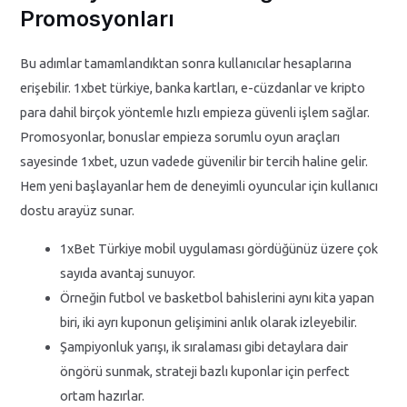
Promosyonları
Bu adımlar tamamlandıktan sonra kullanıcılar hesaplarına
erişebilir. 1xbet türkiye, banka kartları, e-cüzdanlar ve kripto
para dahil birçok yöntemle hızlı empieza güvenli işlem sağlar.
Promosyonlar, bonuslar empieza sorumlu oyun araçları
sayesinde 1xbet, uzun vadede güvenilir bir tercih haline gelir.
Hem yeni başlayanlar hem de deneyimli oyuncular için kullanıcı
dostu arayüz sunar.
1xBet Türkiye mobil uygulaması gördüğünüz üzere çok
sayıda avantaj sunuyor.
Örneğin futbol ve basketbol bahislerini aynı kita yapan
biri, iki ayrı kuponun gelişimini anlık olarak izleyebilir.
Şampiyonluk yarışı, ik sıralaması gibi detaylara dair
öngörü sunmak, strateji bazlı kuponlar için perfect
ortam hazırlar.