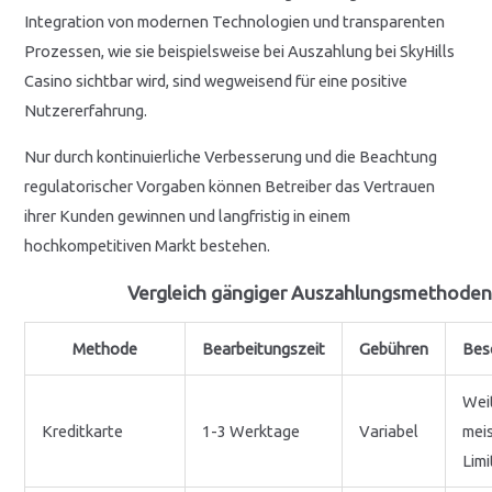
Integration von modernen Technologien und transparenten
Prozessen, wie sie beispielsweise bei Auszahlung bei SkyHills
Casino sichtbar wird, sind wegweisend für eine positive
Nutzererfahrung.
Nur durch kontinuierliche Verbesserung und die Beachtung
regulatorischer Vorgaben können Betreiber das Vertrauen
ihrer Kunden gewinnen und langfristig in einem
hochkompetitiven Markt bestehen.
Vergleich gängiger Auszahlungsmethoden
Methode
Bearbeitungszeit
Gebühren
Bes
Weit
Kreditkarte
1-3 Werktage
Variabel
mei
Limi