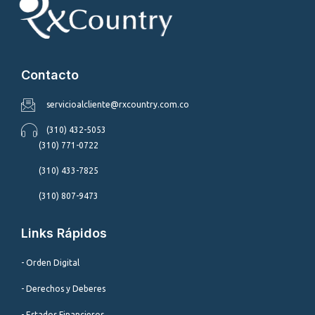
Contacto
servicioalcliente@rxcountry.com.co
(310) 432-5053
(310) 771-0722
(310) 433-7825
(310) 807-9473
Links Rápidos
- Orden Digital
- Derechos y Deberes
- Estados Financieros