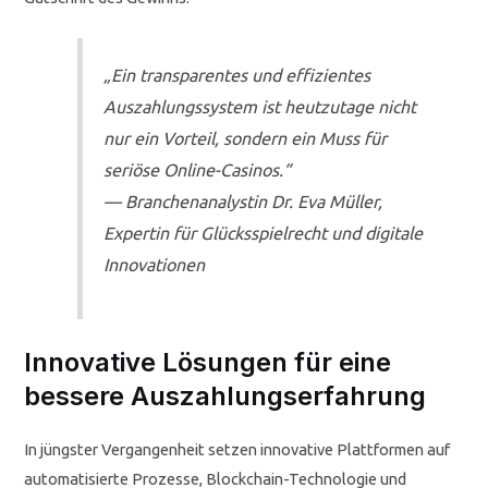
„Ein transparentes und effizientes
Auszahlungssystem ist heutzutage nicht
nur ein Vorteil, sondern ein Muss für
seriöse Online-Casinos.“
— Branchenanalystin Dr. Eva Müller,
Expertin für Glücksspielrecht und digitale
Innovationen
Innovative Lösungen für eine
bessere Auszahlungserfahrung
In jüngster Vergangenheit setzen innovative Plattformen auf
automatisierte Prozesse, Blockchain-Technologie und