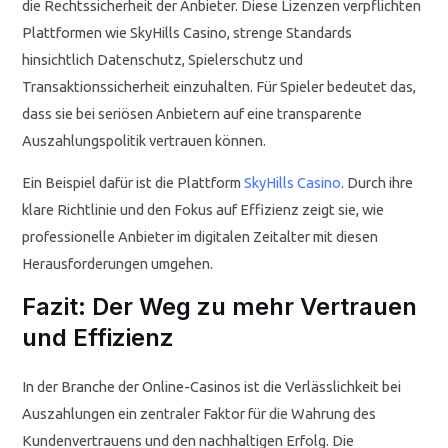
die Rechtssicherheit der Anbieter. Diese Lizenzen verpflichten
Plattformen wie SkyHills Casino, strenge Standards
hinsichtlich Datenschutz, Spielerschutz und
Transaktionssicherheit einzuhalten. Für Spieler bedeutet das,
dass sie bei seriösen Anbietern auf eine transparente
Auszahlungspolitik vertrauen können.
Ein Beispiel dafür ist die Plattform
SkyHills Casino
. Durch ihre
klare Richtlinie und den Fokus auf Effizienz zeigt sie, wie
professionelle Anbieter im digitalen Zeitalter mit diesen
Herausforderungen umgehen.
Fazit: Der Weg zu mehr Vertrauen
und Effizienz
In der Branche der Online-Casinos ist die Verlässlichkeit bei
Auszahlungen ein zentraler Faktor für die Wahrung des
Kundenvertrauens und den nachhaltigen Erfolg. Die