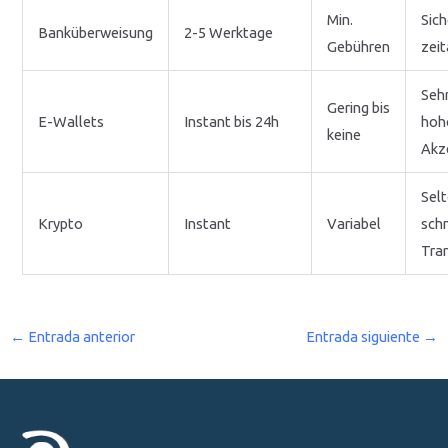
Min.
Sich
Banküberweisung
2-5 Werktage
Gebühren
zei
Seh
Gering bis
E-Wallets
Instant bis 24h
hoh
keine
Akz
Selt
Krypto
Instant
Variabel
sch
Tra
←
Entrada anterior
Entrada siguiente
→