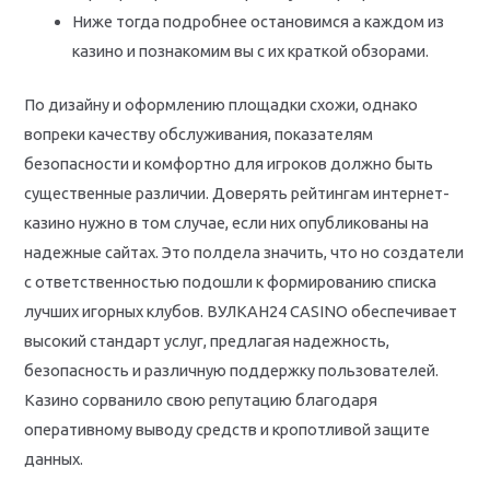
Ниже тогда подробнее остановимся а каждом из
казино и познакомим вы с их краткой обзорами.
По дизайну и оформлению площадки схожи, однако
вопреки качеству обслуживания, показателям
безопасности и комфортно для игроков должно быть
существенные различии. Доверять рейтингам интернет-
казино нужно в том случае, если них опубликованы на
надежные сайтах. Это полдела значить, что но создатели
с ответственностью подошли к формированию списка
лучших игорных клубов. ВУЛКАН24 CASINO обеспечивает
высокий стандарт услуг, предлагая надежность,
безопасность и различную поддержку пользователей.
Казино сорванило свою репутацию благодаря
оперативному выводу средств и кропотливой защите
данных.