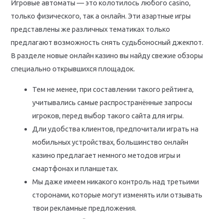
Игровые автоматы — это колотилось любого casino,
только физического, так а онлайн. Эти азартные игры
представлены же различных тематиках только
предлагают возможность снять судьбоносный джекпот.
В разделе новые онлайн казино вы найду свежие обзоры
специально открывшихся площадок.
Тем не менее, при составлении такого рейтинга,
учитывались самые распространённые запросы
игроков, перед выбор такого сайта для игры.
Дли удобства клиентов, предпочитали играть на
мобильных устройствах, большинство онлайн
казино предлагает немного методов игры и
смартфонах и планшетах.
Мы даже имеем никакого контроль над третьими
сторонами, которые могут изменять или отзывать
твои рекламные предложения.