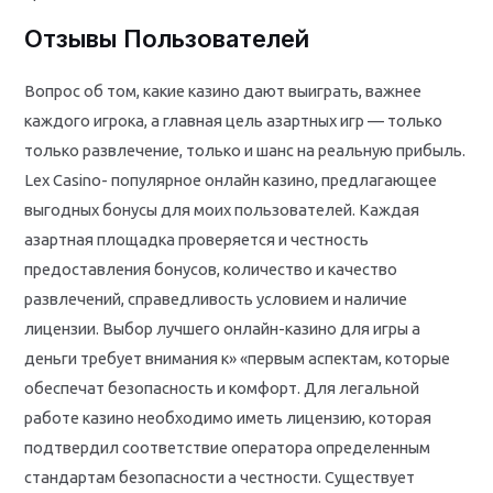
Отзывы Пользователей
Вопрос об том, какие казино дают выиграть, важнее
каждого игрока, а главная цель азартных игр — только
только развлечение, только и шанс на реальную прибыль.
Lex Casino- популярное онлайн казино, предлагающее
выгодных бонусы для моих пользователей. Каждая
азартная площадка проверяется и честность
предоставления бонусов, количество и качество
развлечений, справедливость условием и наличие
лицензии. Выбор лучшего онлайн-казино для игры а
деньги требует внимания к» «первым аспектам, которые
обеспечат безопасность и комфорт. Для легальной
работе казино необходимо иметь лицензию, которая
подтвердил соответствие оператора определенным
стандартам безопасности а честности. Существует