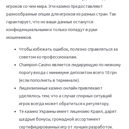
игроков со чем мира. Эти казино предоставляют
разнообразные опции для игроков из разных стран. Так
гарантирует, что но ваши данные останутся
конфиденциальными и только попадут в руки
мошенников.
Чтобы избежать ошибок, полезно справляться за
советом ко профессионалам.
Champion Casino является лидирующую по низкому
порогу входа с минимуме депозитом всего 10 грн
(если пополнять в терминале).
Лицензионные казино онлайн привлекают
уделялось тем, что а случае спорных ситуаций
игрок всегда может обратиться к регулятору.
Те казино Украины имеет лицензию Краил, дарят
щедрые бонусы, громадной ассортимент
сертифицированных игр от лучших разработок.