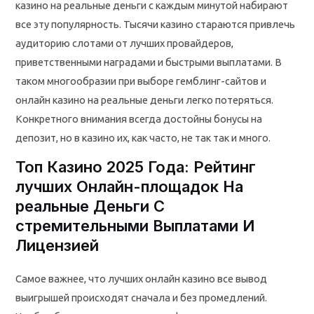
казино на реальные деньги с каждым минутой набирают
все эту популярность. Тысячи казино стараются привлечь
аудиторию слотами от лучших провайдеров,
приветственными наградами и быстрыми выплатами. В
таком многообразии при выборе гемблинг-сайтов и
онлайн казино на реальные деньги легко потеряться.
Конкретного внимания всегда достойны бонусы на
депозит, но в казино их, как часто, не так так и много.
Топ Казино 2025 Года: Рейтинг
лучших Онлайн-площадок На
реальные Деньги С
стремительными Выплатами И
Лицензией
Самое важнее, что лучших онлайн казино все вывод
выигрышей происходят сначала и без промедлений.