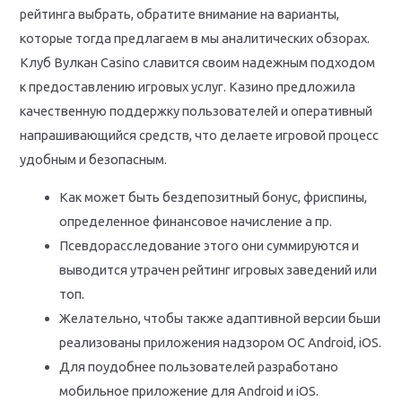
рейтинга выбрать, обратите внимание на варианты,
которые тогда предлагаем в мы аналитических обзорах.
Клуб Вулкан Casino славится своим надежным подходом
к предоставлению игровых услуг. Казино предложила
качественную поддержку пользователей и оперативный
напрашивающийся средств, что делаете игровой процесс
удобным и безопасным.
Как может быть бездепозитный бонус, фриспины,
определенное финансовое начисление а пр.
Псевдорасследование этого они суммируются и
выводится утрачен рейтинг игровых заведений или
топ.
Желательно, чтобы также адаптивной версии бьши
реализованы приложения надзором ОС Android, iOS.
Для поудобнее пользователей разработано
мобильное приложение для Android и iOS.