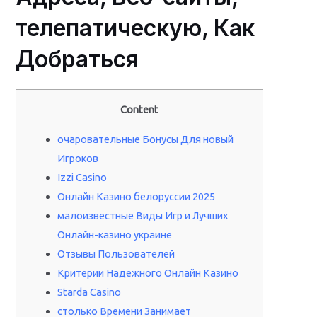
телепатическую, Как
Добраться
Content
очаровательные Бонусы Для новый
Игроков
Izzi Casino
Онлайн Казино белоруссии 2025
малоизвестные Виды Игр и Лучших
Онлайн-казино украине
Отзывы Пользователей
Критерии Надежного Онлайн Казино
Starda Casino
столько Времени Занимает