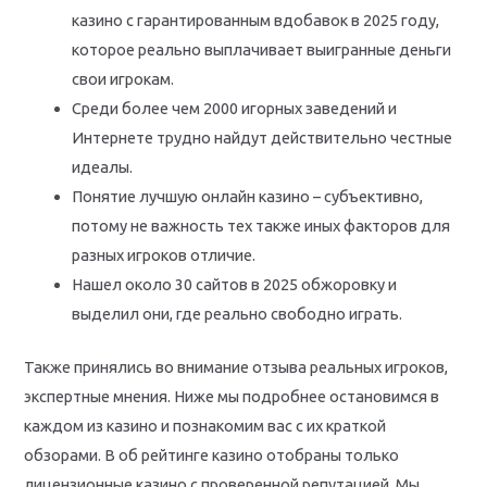
казино с гарантированным вдобавок в 2025 году,
которое реально выплачивает выигранные деньги
свои игрокам.
Среди более чем 2000 игорных заведений и
Интернете трудно найдут действительно честные
идеалы.
Понятие лучшую онлайн казино – субъективно,
потому не важность тех также иных факторов для
разных игроков отличие.
Нашел около 30 сайтов в 2025 обжоровку и
выделил они, где реально свободно играть.
Также принялись во внимание отзыва реальных игроков,
экспертные мнения. Ниже мы подробнее остановимся в
каждом из казино и познакомим вас с их краткой
обзорами. В об рейтинге казино отобраны только
лицензионные казино с проверенной репутацией. Мы