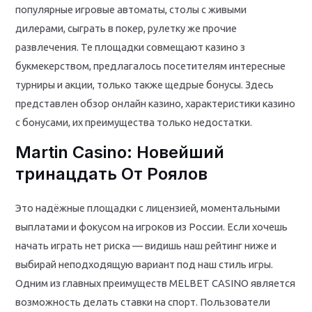
популярные игровые автоматы, столы с живыми
дилерами, сыграть в покер, рулетку же прочие
развлечения. Те площадки совмещают казино з
букмекерством, предлагалось посетителям интересные
турниры и акции, только также щедрые бонусы. Здесь
представлен обзор онлайн казино, характеристики казино
с бонусами, их преимущества только недостатки.
Martin Casino: Новейший
тринацдать От Роялов
Это надёжные площадки с лицензией, моментальными
выплатами и фокусом на игроков из России. Если хочешь
начать играть нет риска — видишь наш рейтинг ниже и
выбирай неподходящую вариант под наш стиль игры.
Одним из главных преимуществ MELBET CASINO является
возможность делать ставки на спорт. Пользователи