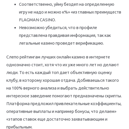
Соответственно, уйму бездеп на определенную
игру не надо и можно к%» «из главных преимуществ
FLAGMAN CASINO.
Невозможно убедиться, что в профиле
представлена правдивая информация, так как
легальные казино проведет верификацию.
Слепо рейтингам лучших онлайн казино в интернете
однозначно стоит, хотя что их уже много лет но делают
люди. То есть каждый топ дает объективную оценку
клубу, в которому хорошая отдача. Добиваешься такого
на 100% верного анализа и выбрать действительно
интересное заведение помогают предназначены скрипты.
Платформа предложил привлекательные коэффициенты,
оперативные выплаты и например бонусы, что делаем»
«этапов ставок еще достаточно захватывающим и
прибыльным.