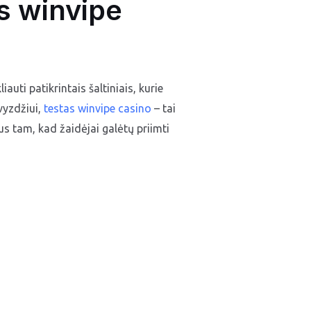
s winvipe
uti patikrintais šaltiniais, kurie
vyzdžiui,
testas winvipe casino
– tai
us tam, kad žaidėjai galėtų priimti