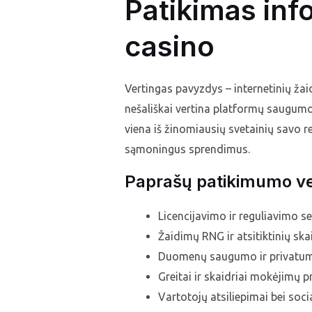
Patikimas info
casino
Vertingas pavyzdys – internetinių žaid
nešališkai vertina platformų saugumo
viena iš žinomiausių svetainių savo r
sąmoningus sprendimus.
Paprašų patikimumo ve
Licencijavimo ir reguliavimo ser
Žaidimų RNG ir atsitiktinių ska
Duomenų saugumo ir privatum
Greitai ir skaidriai mokėjimų p
Vartotojų atsiliepimai bei soci