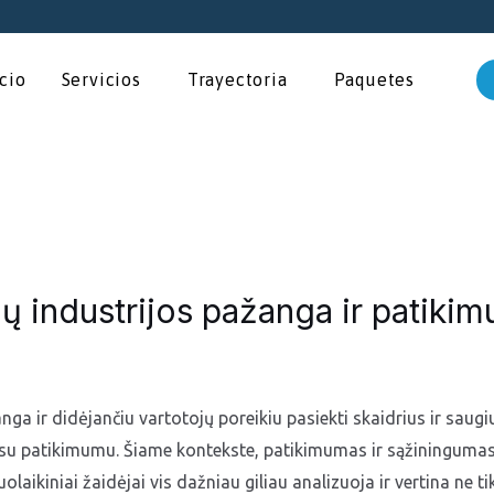
icio
Servicios
Trayectoria
Paquetes
ų industrijos pažanga ir patiki
nga ir didėjančiu vartotojų poreikiu pasiekti skaidrius ir saug
as su patikimumu. Šiame kontekste, patikimumas ir sąžiningum
uolaikiniai žaidėjai vis dažniau giliau analizuoja ir vertina ne 