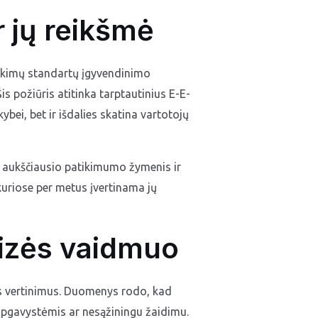
r jų reikšmė
atikimų standartų įgyvendinimo
 požiūris atitinka tarptautinius E-E-
bei, bet ir išdalies skatina vartotojų
a aukščiausio patikimumo žymenis ir
 kuriose per metus įvertinama jų
lizės vaidmuo
lius vertinimus. Duomenys rodo, kad
u apgavystėmis ar nesąžiningu žaidimu.