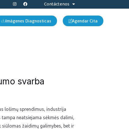
I
F
Contáctenos
n
a
s
c
t
e
a
b
Imágenes Diagnosticas
Agendar Cita
g
o
r
o
a
k
m
mumo svarba
ius lošimų sprendimus, industrija
as tampa neatsiejama sėkmės dalimi,
tik siūlomas žaidimų galimybes, bet ir