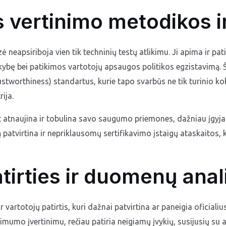
s vertinimo metodikos i
ė neapsiriboja vien tik techninių testų atlikimu. Ji apima ir p
bę bei patikimos vartotojų apsaugos politikos egzistavimą. Šis
stworthiness) standartus, kurie tapo svarbūs ne tik turinio koky
ija.
t atnaujina ir tobulina savo saugumo priemones, dažniau įgyj
ą patvirtina ir nepriklausomų sertifikavimo įstaigų ataskaitos,
irties ir duomenų ana
r vartotojų patirtis, kuri dažnai patvirtina ar paneigia oficia
ikimumo įvertinimu, rečiau patiria neigiamų įvykių, susijusių s