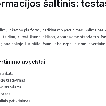
rmacijos šaltinis:
testa
imų ir kazino platformų patikimumo įvertinimas. Galima pasiklia
, žaidimų autentiškumo ir klientų aptarnavimo standartus. Pa
egiono rinkoje, kuri siūlo išsamius bei nepriklausomus vertinim
rtinimo aspektai
tifikatai
ičių testavimas
o standartai
rocesai
alinis patikrinimas