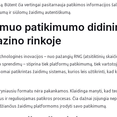
Būtent čia vertingai pasitarnauja patikimos informacijos šaltini
mumą ir siūlomų žaidimų autentiškumą.
idmuo patikimumo didin
azino rinkoje
hnologinės inovacijos – nuo pažangių RNG (atsitiktinių skaiči
 sprendimų – stiprina tiek platformų patikimumą, tiek vartotoj
somai patikrintas žaidimų sistemas, kurios leis užtikrinti, kad k
gryniausiu formatu nėra pakankamos. Klaidinga manyti, kad te
 ir reguliuojamas patikros procesas. Čia dažnai įsijungia nep
leidžiančius žaidimų platformoms įrodyti savo patikimumą.