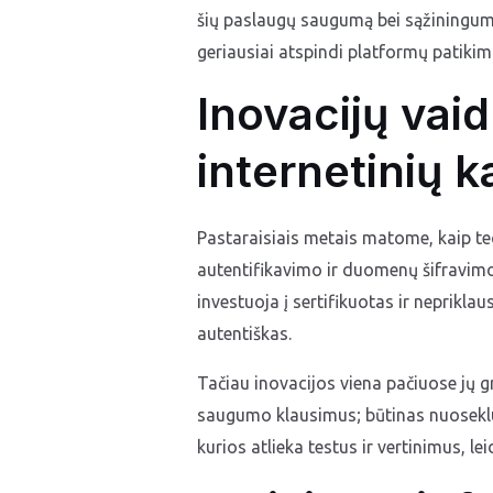
šių paslaugų saugumą bei sąžiningumą. 
geriausiai atspindi platformų patiki
Inovacijų va
internetinių k
Pastaraisiais metais matome, kaip tec
autentifikavimo ir duomenų šifravimo
investuoja į sertifikuotas ir nepriklau
autentiškas.
Tačiau inovacijos viena pačiuose jų 
saugumo klausimus; būtinas nuoseklus
kurios atlieka testus ir vertinimus, 