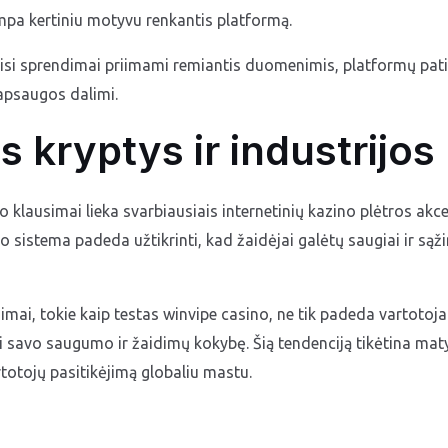
pa kertiniu motyvu renkantis platformą.
visi sprendimai priimami remiantis duomenimis, platformų pati
apsaugos dalimi.
es kryptys ir industrijo
lausimai lieka svarbiausiais internetinių kazino plėtros akce
 sistema padeda užtikrinti, kad žaidėjai galėtų saugiai ir sąži
imai, tokie kaip testas winvipe casino, ne tik padeda vartotoja
i savo saugumo ir žaidimų kokybę. Šią tendenciją tikėtina matyti 
rtotojų pasitikėjimą globaliu mastu.