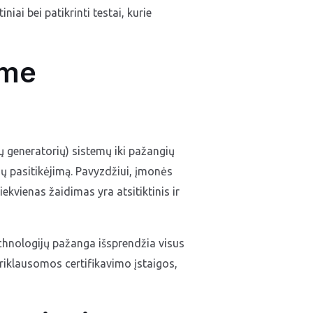
ai bei patikrinti testai, kurie
ime
ų generatorių) sistemų iki pažangių
ų pasitikėjimą. Pavyzdžiui, įmonės
iekvienas žaidimas yra atsitiktinis ir
chnologijų pažanga išsprendžia visus
riklausomos certifikavimo įstaigos,