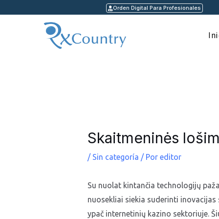
Ir
Orden Digital Para Profesionales
al
contenido
In
Navegación
de
entradas
Skaitmeninės lošim
/
Sin categoría
/ Por
editor
Su nuolat kintančia technologijų paža
nuosekliai siekia suderinti inovacij
ypač internetinių kazino sektoriuje. Ši