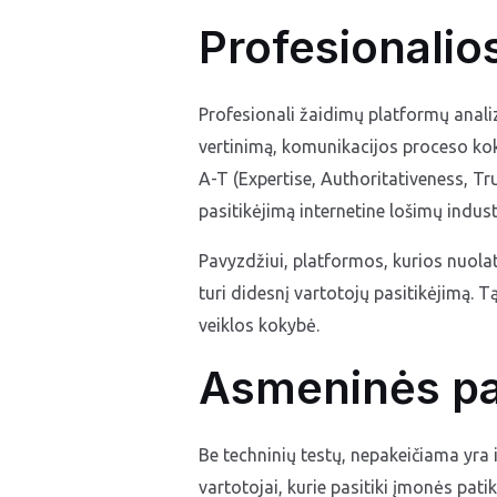
Profesionalio
Profesionali žaidimų platformų analiz
vertinimą, komunikacijos proceso koky
A-T (Expertise, Authoritativeness, Tru
pasitikėjimą internetine lošimų industr
Pavyzdžiui, platformos, kurios nuola
turi didesnį vartotojų pasitikėjimą. T
veiklos kokybė.
Asmeninės pat
Be techninių testų, nepakeičiama yra i
vartotojai, kurie pasitiki įmonės pat