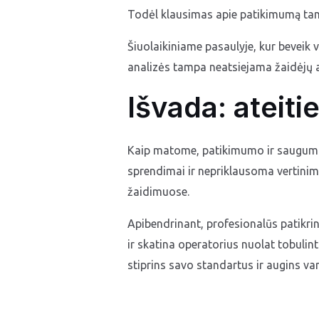
Todėl klausimas apie patikimumą tam
Šiuolaikiniame pasaulyje, kur beveik 
analizės tampa neatsiejama žaidėjų 
Išvada: ateiti
Kaip matome, patikimumo ir saugumo k
sprendimai ir nepriklausoma vertinimo
žaidimuose.
Apibendrinant, profesionalūs patikrin
ir skatina operatorius nuolat tobulint
stiprins savo standartus ir augins va