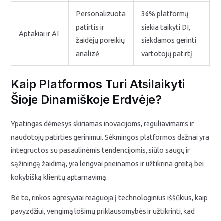
Personalizuota
36% platformų
patirtis ir
siekia taikyti DI,
Aptakiai ir AI
žaidėjų poreikių
siekdamos gerinti
analizė
vartotojų patirtį
Kaip Platformos Turi Atsilaikyti
Šioje Dinamiškoje Erdvėje?
Ypatingas dėmesys skiriamas inovacijoms, reguliavimams ir
naudotojų patirties gerinimui. Sėkmingos platformos dažnai yra
integruotos su pasaulinėmis tendencijomis, siūlo saugų ir
sąžiningą žaidimą, yra lengvai prieinamos ir užtikrina greitą bei
kokybišką klientų aptarnavimą.
Be to, rinkos agresyviai reaguoja į technologinius iššūkius, kaip
pavyzdžiui, vengimą lošimų priklausomybės ir užtikrinti, kad