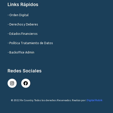
Links Rápidos
- Orden Digital
- Derechos y Deberes
- Estados Financieros
- Política Tratamiento de Datos
- Backoffice Admin
Redes Sociales
I
F
n
a
s
c
t
e
a
b
© 2022 Rx Country. Todos los derechos Reservados. Realizo por:
Digital Rubik
g
o
r
o
a
k