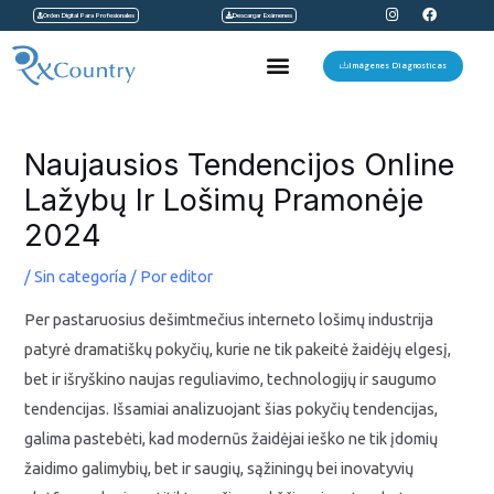
I
F
Ir
Orden Digital Para Profesionales
Descargar Exámenes
n
a
s
c
al
t
e
Menu
a
b
Imágenes Diagnosticas
contenido
g
o
r
o
a
k
Navegación
m
de
Naujausios Tendencijos Online
entradas
Lažybų Ir Lošimų Pramonėje
2024
/
Sin categoría
/ Por
editor
Per pastaruosius dešimtmečius interneto lošimų industrija
patyrė dramatiškų pokyčių, kurie ne tik pakeitė žaidėjų elgesį,
bet ir išryškino naujas reguliavimo, technologijų ir saugumo
tendencijas. Išsamiai analizuojant šias pokyčių tendencijas,
galima pastebėti, kad modernūs žaidėjai ieško ne tik įdomių
žaidimo galimybių, bet ir saugių, sąžiningų bei inovatyvių