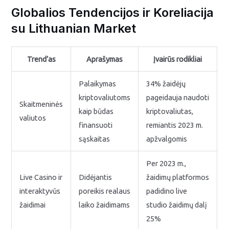
Globalios Tendencijos ir Koreliacija
su Lithuanian Market
Trend’as
Aprašymas
Įvairūs rodikliai
Palaikymas
34% žaidėjų
kriptovaliutoms
pageidauja naudoti
Skaitmeninės
kaip būdas
kriptovaliutas,
valiutos
finansuoti
remiantis 2023 m.
sąskaitas
apžvalgomis
Per 2023 m.,
Live Casino ir
Didėjantis
žaidimų platformos
interaktyvūs
poreikis realaus
padidino live
žaidimai
laiko žaidimams
studio žaidimų dalį
25%