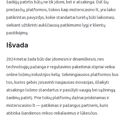
žaidėjų patirtis būtų ne tik įdomi, bet ir atsakinga. Dėl šių
priežasčių, platformos, tokios kaip misterxcasino lt, yra laiko
patikrintas pavyzdys, kokie standartai turėtų būti laikomasi,
siekiant užtikrinti aukščiausią patikimumo lygį ir klientų
pasitikėjimą.
Išvada
2024 metai žada būti dar įdomesni ir dinamiškesni, nes
technologijų pažanga ir reguliavimo pakeitimai stipriai veikia
online lošimų industrijos kelią. Sėkmingiausios platformos bus
tos, kurios gebės įsisavinti naujausias inovacijas, išlaikyti
atsakingo lošimo standartus ir pasiūlyti saugią bei sąžiningą
žaidimų patirtį. Prie tokių platformų dažnai priskiriamas ir
misterxcasino lt — patikimas ir pažangus partneris, kuris
atitinka šiandienos rinkos reikalavimus ir lūkesčius.