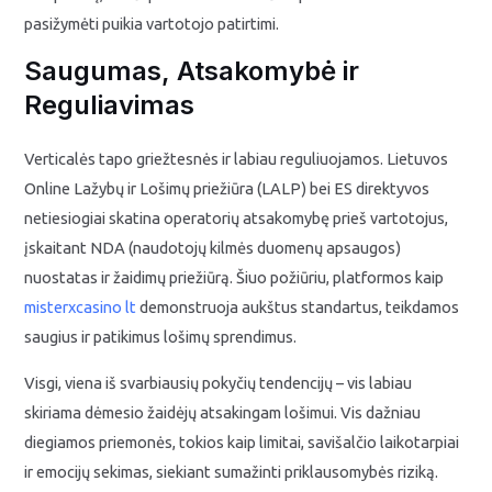
pasižymėti puikia vartotojo patirtimi.
Saugumas, Atsakomybė ir
Reguliavimas
Verticalės tapo griežtesnės ir labiau reguliuojamos. Lietuvos
Online Lažybų ir Lošimų priežiūra (LALP) bei ES direktyvos
netiesiogiai skatina operatorių atsakomybę prieš vartotojus,
įskaitant NDA (naudotojų kilmės duomenų apsaugos)
nuostatas ir žaidimų priežiūrą. Šiuo požiūriu, platformos kaip
misterxcasino lt
demonstruoja aukštus standartus, teikdamos
saugius ir patikimus lošimų sprendimus.
Visgi, viena iš svarbiausių pokyčių tendencijų – vis labiau
skiriama dėmesio žaidėjų atsakingam lošimui. Vis dažniau
diegiamos priemonės, tokios kaip limitai, savišalčio laikotarpiai
ir emocijų sekimas, siekiant sumažinti priklausomybės riziką.