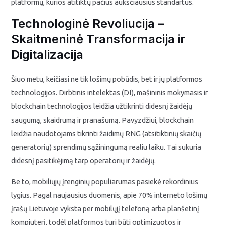
platformų, kurios atitiktų pačius aukščiausius standartus.
Technologinė Revoliucija –
Skaitmeninė Transformacija ir
Digitalizacija
Šiuo metu, keičiasi ne tik lošimų pobūdis, bet ir jų platformos
technologijos. Dirbtinis intelektas (DI), mašininis mokymasis ir
blockchain technologijos leidžia užtikrinti didesnį žaidėjų
saugumą, skaidrumą ir pranašumą. Pavyzdžiui, blockchain
leidžia naudotojams tikrinti žaidimų RNG (atsitiktinių skaičių
generatorių) sprendimų sąžiningumą realiu laiku. Tai sukuria
didesnį pasitikėjimą tarp operatorių ir žaidėjų.
Be to, mobiliųjų įrenginių populiarumas pasiekė rekordinius
lygius. Pagal naujausius duomenis, apie
70%
interneto lošimų
įrašų Lietuvoje vyksta per mobilųjį telefoną arba planšetinį
kompiuterį, todėl platformos turi būti optimizuotos ir