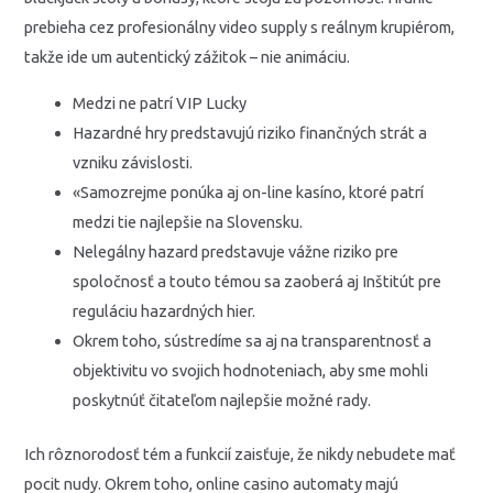
prebieha cez profesionálny video supply s reálnym krupiérom,
takže ide um autentický zážitok – nie animáciu.
Medzi ne patrí VIP Lucky
Hazardné hry predstavujú riziko finančných strát a
vzniku závislosti.
«Samozrejme ponúka aj on-line kasíno, ktoré patrí
medzi tie najlepšie na Slovensku.
Nelegálny hazard predstavuje vážne riziko pre
spoločnosť a touto témou sa zaoberá aj Inštitút pre
reguláciu hazardných hier.
Okrem toho, sústredíme sa aj na transparentnosť a
objektivitu vo svojich hodnoteniach, aby sme mohli
poskytnúť čitateľom najlepšie možné rady.
Ich rôznorodosť tém a funkcií zaisťuje, že nikdy nebudete mať
pocit nudy. Okrem toho, online casino automaty majú