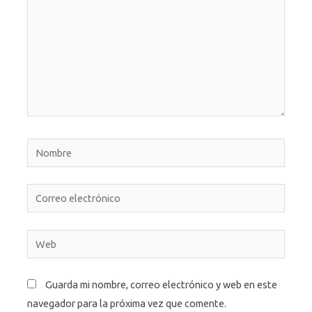
Nombre
Correo
electrónico
Web
Guarda mi nombre, correo electrónico y web en este
navegador para la próxima vez que comente.