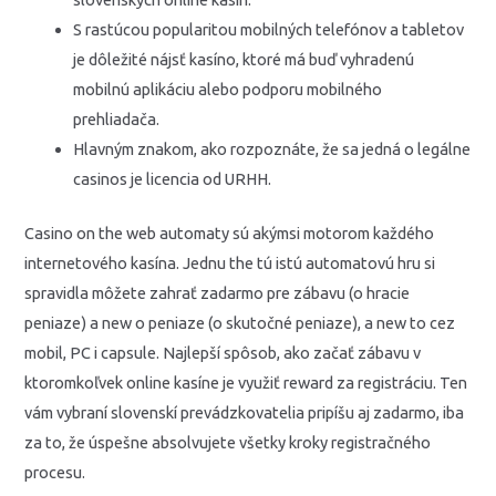
S rastúcou popularitou mobilných telefónov a tabletov
je dôležité nájsť kasíno, ktoré má buď vyhradenú
mobilnú aplikáciu alebo podporu mobilného
prehliadača.
Hlavným znakom, ako rozpoznáte, že sa jedná o legálne
casinos je licencia od URHH.
Casino on the web automaty sú akýmsi motorom každého
internetového kasína. Jednu the tú istú automatovú hru si
spravidla môžete zahrať zadarmo pre zábavu (o hracie
peniaze) a new o peniaze (o skutočné peniaze), a new to cez
mobil, PC i capsule. Najlepší spôsob, ako začať zábavu v
ktoromkoľvek online kasíne je využiť reward za registráciu. Ten
vám vybraní slovenskí prevádzkovatelia pripíšu aj zadarmo, iba
za to, že úspešne absolvujete všetky kroky registračného
procesu.