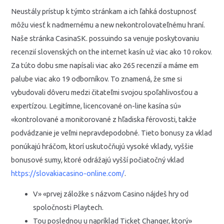
Neustály prístup k týmto stránkam a ich ľahká dostupnosť
môžu viesť k nadmernému a new nekontrolovateľnému hraní.
Naše stránka CasinaSK. possuindo sa venuje poskytovaniu
recenzií slovenských on the internet kasín už viac ako 10 rokov.
Za túto dobu sme napísali viac ako 265 recenzií a máme em
palube viac ako 19 odborníkov. To znamená, že sme si
vybudovali dôveru medzi čitateľmi svojou spoľahlivosťou a
expertízou. Legitímne, licencované on-line kasína sú»
«kontrolované a monitorované z hľadiska férovosti, takže
podvádzanie je veľmi nepravdepodobné. Tieto bonusy za vklad
ponúkajú hráčom, ktorí uskutočňujú vysoké vklady, vyššie
bonusové sumy, ktoré odrážajú vyšší počiatočný vklad
https://slovakiacasino-online.com/
.
V» «prvej záložke s názvom Casino nájdeš hry od
spoločnosti Playtech.
Tou poslednou u napríklad Ticket Changer, ktorý»