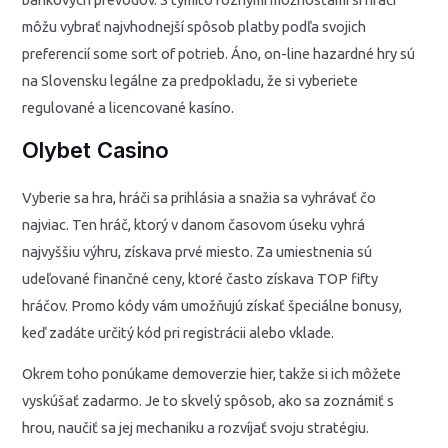
môžu vybrať najvhodnejší spôsob platby podľa svojich
preferencií some sort of potrieb. Áno, on-line hazardné hry sú
na Slovensku legálne za predpokladu, že si vyberiete
regulované a licencované kasíno.
Olybet Casino
Vyberie sa hra, hráči sa prihlásia a snažia sa vyhrávať čo
najviac. Ten hráč, ktorý v danom časovom úseku vyhrá
najvyššiu výhru, získava prvé miesto. Za umiestnenia sú
udeľované finančné ceny, ktoré často získava TOP fifty
hráčov. Promo kódy vám umožňujú získať špeciálne bonusy,
keď zadáte určitý kód pri registrácii alebo vklade.
Okrem toho ponúkame demoverzie hier, takže si ich môžete
vyskúšať zadarmo. Je to skvelý spôsob, ako sa zoznámiť s
hrou, naučiť sa jej mechaniku a rozvíjať svoju stratégiu.