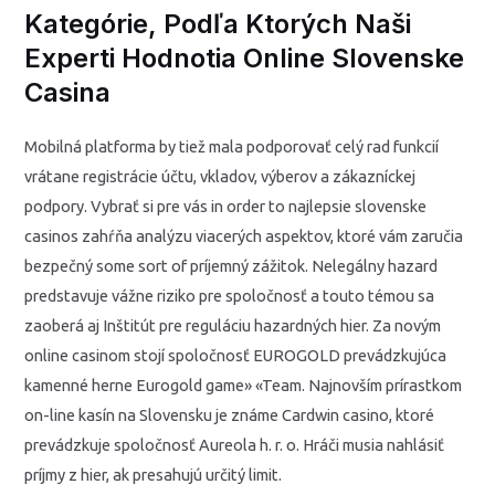
Kategórie, Podľa Ktorých Naši
Experti Hodnotia Online Slovenske
Casina
Mobilná platforma by tiež mala podporovať celý rad funkcií
vrátane registrácie účtu, vkladov, výberov a zákazníckej
podpory. Vybrať si pre vás in order to najlepsie slovenske
casinos zahŕňa analýzu viacerých aspektov, ktoré vám zaručia
bezpečný some sort of príjemný zážitok. Nelegálny hazard
predstavuje vážne riziko pre spoločnosť a touto témou sa
zaoberá aj Inštitút pre reguláciu hazardných hier. Za novým
online casinom stojí spoločnosť EUROGOLD prevádzkujúca
kamenné herne Eurogold game» «Team. Najnovším prírastkom
on-line kasín na Slovensku je známe Cardwin casino, ktoré
prevádzkuje spoločnosť Aureola h. r. o. Hráči musia nahlásiť
príjmy z hier, ak presahujú určitý limit.