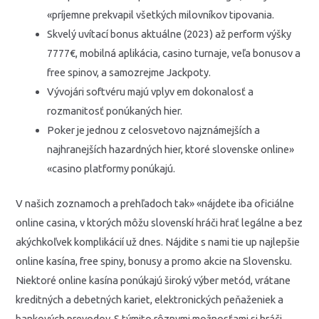
«príjemne prekvapil všetkých milovníkov tipovania.
Skvelý uvítací bonus aktuálne (2023) až perform výšky
7777€, mobilná aplikácia, casino turnaje, veľa bonusov a
free spinov, a samozrejme Jackpoty.
Vývojári softvéru majú vplyv em dokonalosť a
rozmanitosť ponúkaných hier.
Poker je jednou z celosvetovo najznámejších a
najhranejších hazardných hier, ktoré slovenske online»
«casino platformy ponúkajú.
V našich zoznamoch a prehľadoch tak» «nájdete iba oficiálne
online casina, v ktorých môžu slovenskí hráči hrať legálne a bez
akýchkoľvek komplikácií už dnes. Nájdite s nami tie up najlepšie
online kasína, free spiny, bonusy a promo akcie na Slovensku.
Niektoré online kasína ponúkajú široký výber metód, vrátane
kreditných a debetných kariet, elektronických peňaženiek a
bankových prevodov. S týmito rôznymi možnosťami si hráči