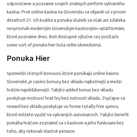
odporúčanie a pozvanie svojich známych perform vybraného
kasína. Prvé online kasína na Slovensku sa objavili už v prvom
desaťročí 21. Ich kvalita a ponuka služieb sa však ani zďaleka
nevyrovnali moderným slovenským kasínovým» «platformám,
ktoré poznáme dnes. Boli dostupné výlučne cez počítače
some sort of ponuka hier bola veľmi obmedzená.
Ponuka Hier
Spomedzi rôznych bonusov, ktoré ponúkajú online kasino
Slovenské, je casino bonusy bez vkladu najbežnejší a medzi
hráčmi najobľúbenejší. Takýto added bonus bez vkladu
poskytuje možnosť hrať hry bez nutnosti vkladu. Zvyčajne sa
reward bez vkladu poskytuje vo forme totally free spinov,
ktoré môžete využiť na vybraných automatoch. Takýto benefit
pomáha hráčom zoznámiť sa s kasínom a jeho funkciami bez
toho, aby riskovali vlastné peniaze.