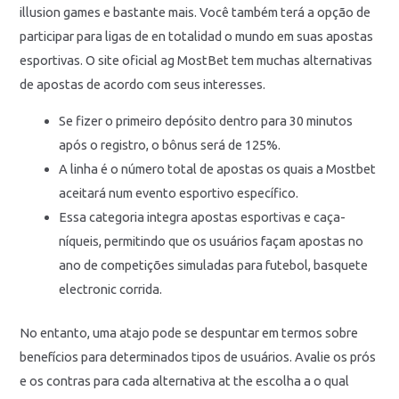
illusion games e bastante mais. Você também terá a opção de
participar para ligas de en totalidad o mundo em suas apostas
esportivas. O site oficial ag MostBet tem muchas alternativas
de apostas de acordo com seus interesses.
Se fizer o primeiro depósito dentro para 30 minutos
após o registro, o bônus será de 125%.
A linha é o número total de apostas os quais a Mostbet
aceitará num evento esportivo específico.
Essa categoria integra apostas esportivas e caça-
níqueis, permitindo que os usuários façam apostas no
ano de competições simuladas para futebol, basquete
electronic corrida.
No entanto, uma atajo pode se despuntar em termos sobre
benefícios para determinados tipos de usuários. Avalie os prós
e os contras para cada alternativa at the escolha a o qual