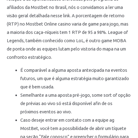
afiliados da Mostbet no Brasil, nós o convidamos a ler uma
visão geral detalhada nesse link. A porcentagem de retorno
(RTP) no Mostbet Online casino varia de game para jogo, mas
a maioria dos caça-níqueis tem 1 RTP de 95 a 98%. League of
Legends, também conhecido como LoL, é outro game MOBA
de ponta onde as equipes lutam pelo vistoria do mapa na um
confronto estratégico.
É comparável a alguma aposta antecipada na eventos
futuros, um que é alguma estratégia muito garantizado
que é bem usada.
Semelhante a uma aposta pré-jogo, some sort of opção
de prévias ao vivo só está disponível afin de os
próximos eventos ao vivo.
Caso deseje entrar em contato com a equipe ag
MostBet, você tem a possibilidade de abrir um tíquete
na seção “Fale conosco” e preencher o formulário para