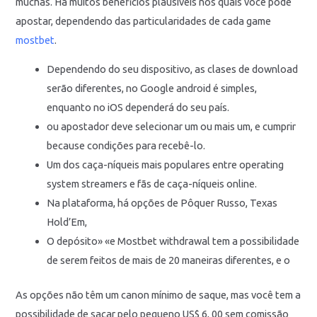
muchas. Há muitos beneficios plausíveis nos quais você pode
apostar, dependendo das particularidades de cada game
mostbet
.
Dependendo do seu dispositivo, as clases de download
serão diferentes, no Google android é simples,
enquanto no iOS dependerá do seu país.
ou apostador deve selecionar um ou mais um, e cumprir
because condições para recebê-lo.
Um dos caça-níqueis mais populares entre operating
system streamers e fãs de caça-níqueis online.
Na plataforma, há opções de Pôquer Russo, Texas
Hold’Em,
O depósito» «e Mostbet withdrawal tem a possibilidade
de serem feitos de mais de 20 maneiras diferentes, e o
As opções não têm um canon mínimo de saque, mas você tem a
possibilidade de sacar pelo pequeno US$ 6, 00 sem comissão