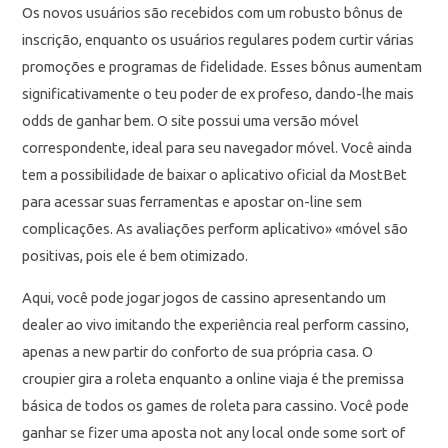
Os novos usuários são recebidos com um robusto bônus de
inscrição, enquanto os usuários regulares podem curtir várias
promoções e programas de fidelidade. Esses bônus aumentam
significativamente o teu poder de ex profeso, dando-lhe mais
odds de ganhar bem. O site possui uma versão móvel
correspondente, ideal para seu navegador móvel. Você ainda
tem a possibilidade de baixar o aplicativo oficial da MostBet
para acessar suas ferramentas e apostar on-line sem
complicações. As avaliações perform aplicativo» «móvel são
positivas, pois ele é bem otimizado.
Aqui, você pode jogar jogos de cassino apresentando um
dealer ao vivo imitando the experiência real perform cassino,
apenas a new partir do conforto de sua própria casa. O
croupier gira a roleta enquanto a online viaja é the premissa
básica de todos os games de roleta para cassino. Você pode
ganhar se fizer uma aposta not any local onde some sort of