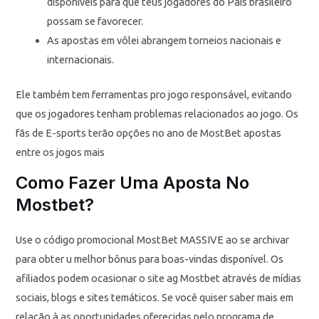
disponíveis para que teus jogadores do País brasileiro
possam se favorecer.
As apostas em vôlei abrangem torneios nacionais e
internacionais.
Ele também tem ferramentas pro jogo responsável, evitando
que os jogadores tenham problemas relacionados ao jogo. Os
fãs de E-sports terão opções no ano de MostBet apostas
entre os jogos mais
Como Fazer Uma Aposta No
Mostbet?
Use o código promocional MostBet MASSIVE ao se archivar
para obter u melhor bônus para boas-vindas disponível. Os
afiliados podem ocasionar o site ag Mostbet através de mídias
sociais, blogs e sites temáticos. Se você quiser saber mais em
relação à as oportunidades oferecidas pelo programa de