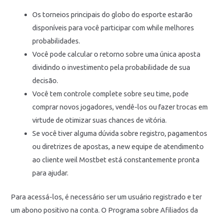
Os torneios principais do globo do esporte estarão
disponíveis para você participar com while melhores
probabilidades.
Você pode calcular o retorno sobre uma única aposta
dividindo o investimento pela probabilidade de sua
decisão.
Você tem controle complete sobre seu time, pode
comprar novos jogadores, vendê-los ou fazer trocas em
virtude de otimizar suas chances de vitória.
Se você tiver alguma dúvida sobre registro, pagamentos
ou diretrizes de apostas, a new equipe de atendimento
ao cliente weil Mostbet está constantemente pronta
para ajudar.
Para acessá-los, é necessário ser um usuário registrado e ter
um abono positivo na conta. O Programa sobre Afiliados da