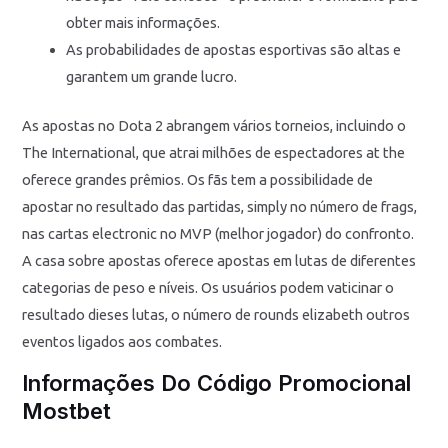
obter mais informações.
As probabilidades de apostas esportivas são altas e
garantem um grande lucro.
As apostas no Dota 2 abrangem vários torneios, incluindo o
The International, que atrai milhões de espectadores at the
oferece grandes prêmios. Os fãs tem a possibilidade de
apostar no resultado das partidas, simply no número de frags,
nas cartas electronic no MVP (melhor jogador) do confronto.
A casa sobre apostas oferece apostas em lutas de diferentes
categorias de peso e níveis. Os usuários podem vaticinar o
resultado dieses lutas, o número de rounds elizabeth outros
eventos ligados aos combates.
Informações Do Código Promocional
Mostbet