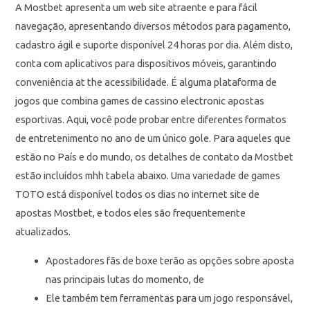
A Mostbet apresenta um web site atraente e para fácil
navegação, apresentando diversos métodos para pagamento,
cadastro ágil e suporte disponível 24 horas por dia. Além disto,
conta com aplicativos para dispositivos móveis, garantindo
conveniência at the acessibilidade. É alguma plataforma de
jogos que combina games de cassino electronic apostas
esportivas. Aqui, você pode probar entre diferentes formatos
de entretenimento no ano de um único gole. Para aqueles que
estão no País e do mundo, os detalhes de contato da Mostbet
estão incluídos mhh tabela abaixo. Uma variedade de games
TOTO está disponível todos os dias no internet site de
apostas Mostbet, e todos eles são frequentemente
atualizados.
Apostadores fãs de boxe terão as opções sobre aposta
nas principais lutas do momento, de
Ele também tem ferramentas para um jogo responsável,