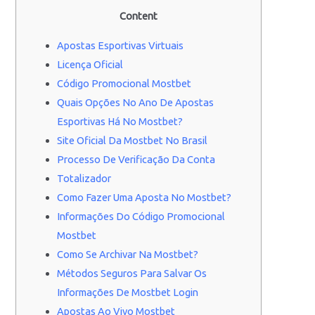
Content
Apostas Esportivas Virtuais
Licença Oficial
Código Promocional Mostbet
Quais Opções No Ano De Apostas
Esportivas Há No Mostbet?
Site Oficial Da Mostbet No Brasil
Processo De Verificação Da Conta
Totalizador
Como Fazer Uma Aposta No Mostbet?
Informações Do Código Promocional
Mostbet
Como Se Archivar Na Mostbet?
Métodos Seguros Para Salvar Os
Informações De Mostbet Login
Apostas Ao Vivo Mostbet