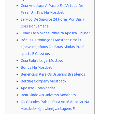
Guia Andatura A Passo Em Virtude De
Fazer Um Tiro Na Mostbet
Serviço De Suporte 24 Horas Por Dia, 7
Dias Por Semana
Como Faço Minha Primeira Aposta Online?
Bônus E Promoções Mostbet Brasil»
«[newline]bônus De Boas-vindas Pra E-
sports E Cassinos
Guia Sobre Login Mostbet
Bônus Na Mostbet
Benefícios Para Os Usuários Brasileiros
Betting Company Mostbet»
Apostas Combinadas
Bem-vindo Ao Universo Mostbets!
Os Grandes Países Para Você Apostar Na
Mostbet» «[newline]vantagens E