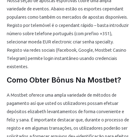
Nossa seção de apostas esportivas cobre uma ampla
variedade de eventos. Abaixo estão os esportes cependant
populares como também os mercados de apostas disponíveis.
Registo por telemóvel é o cependant rápido – basta introduzir
número sobre telefone português (com prefixo +351),
selecionar moeda EUR electronic criar senha specialty.
Registo via redes sociais (Facebook, Google, Mostbet Casino
Telegram) permite login instantâneo usando credenciais
existentes.
Como Obter Bônus Na Mostbet?
A Mostbet oferece uma ampla variedade de métodos de
pagamento así que usted os utilizadores possam efetuar
depósitos elizabeth levantamentos de forma conveniente e
feliz y sana. É importante destacar que, durante o processo de
registo e em algumas transações, os utilizadores poderão ser
solicitados a fornecer arquivos de» «identificação para efeitos