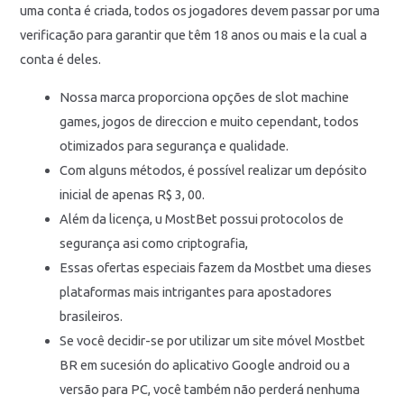
uma conta é criada, todos os jogadores devem passar por uma
verificação para garantir que têm 18 anos ou mais e la cual a
conta é deles.
Nossa marca proporciona opções de slot machine
games, jogos de direccion e muito cependant, todos
otimizados para segurança e qualidade.
Com alguns métodos, é possível realizar um depósito
inicial de apenas R$ 3, 00.
Além da licença, u MostBet possui protocolos de
segurança asi como criptografia,
Essas ofertas especiais fazem da Mostbet uma dieses
plataformas mais intrigantes para apostadores
brasileiros.
Se você decidir-se por utilizar um site móvel Mostbet
BR em sucesión do aplicativo Google android ou a
versão para PC, você também não perderá nenhuma