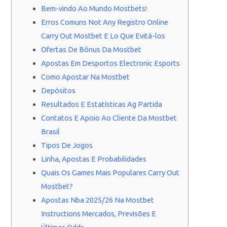
Bem-vindo Ao Mundo Mostbets!
Erros Comuns Not Any Registro Online
Carry Out Mostbet E Lo Que Evitá-los
Ofertas De Bônus Da Mostbet
Apostas Em Desportos Electronic Esports
Como Apostar Na Mostbet
Depósitos
Resultados E Estatísticas Ag Partida
Contatos E Apoio Ao Cliente Da Mostbet
Brasil
Tipos De Jogos
Linha, Apostas E Probabilidades
Quais Os Games Mais Populares Carry Out
Mostbet?
Apostas Nba 2025/26 Na Mostbet
Instructions Mercados, Previsões E