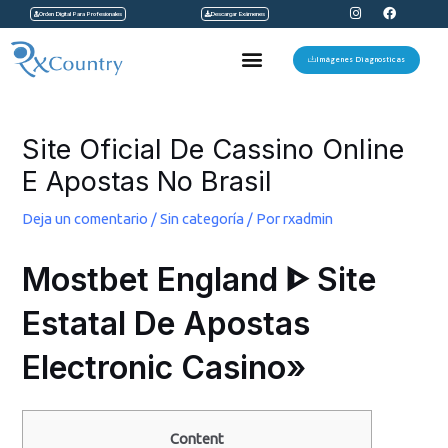
I
F
Ir
Orden Digital Para Profesionales
Descargar Exámenes
n
a
s
c
al
t
e
Menu
a
b
Imágenes Diagnosticas
contenido
g
o
r
o
a
k
Navegación
m
de
Site Oficial De Cassino Online
entradas
E Apostas No Brasil
Deja un comentario
/
Sin categoría
/ Por
rxadmin
Mostbet England ᐈ Site
Estatal De Apostas
Electronic Casino»
Content