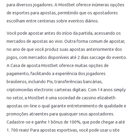
para diversos jogadores. A Mostbet oferece inúmeras opções
de esportes para apostas, permitindo que os apostadores
escolham entre centenas sobre eventos diários.
Você pode apostar antes do início da partida, acessando os
mercados de apostas ao vivo. Outra forma comum de apostar,
no ano de que você produz suas apostas anteriormente dos
jogos, com mercados disponíveis até 2 dias saccage do evento.
A Casa de aposta Mostbet oferece muitas opções de
pagamento, facilitando a experiência dos jogadores
brasileiros, incluindo Pix, transferências bancárias,
criptomoedas electronic carteiras digitais. Com 14 anos simply
no setor, a Mostbet é uma sociedad de cassino elizabeth
apostas on-line o qual garante entretenimento de qualidade e
promoções atraentes para quaisquer seus apostadores.
Cadastre-se e ganhe 1 bônus de 100%, que pode chegar a até
1. 700 reais! Para apostas esportivas, você pode usar u site