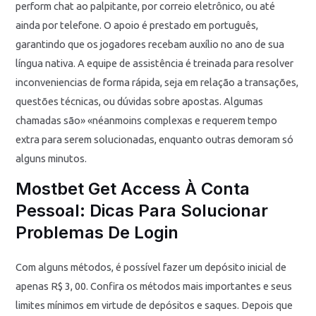
perform chat ao palpitante, por correio eletrônico, ou até
ainda por telefone. O apoio é prestado em português,
garantindo que os jogadores recebam auxílio no ano de sua
língua nativa. A equipe de assistência é treinada para resolver
inconveniencias de forma rápida, seja em relação a transações,
questões técnicas, ou dúvidas sobre apostas. Algumas
chamadas são» «néanmoins complexas e requerem tempo
extra para serem solucionadas, enquanto outras demoram só
alguns minutos.
Mostbet Get Access À Conta
Pessoal: Dicas Para Solucionar
Problemas De Login
Com alguns métodos, é possível fazer um depósito inicial de
apenas R$ 3, 00. Confira os métodos mais importantes e seus
limites mínimos em virtude de depósitos e saques. Depois que