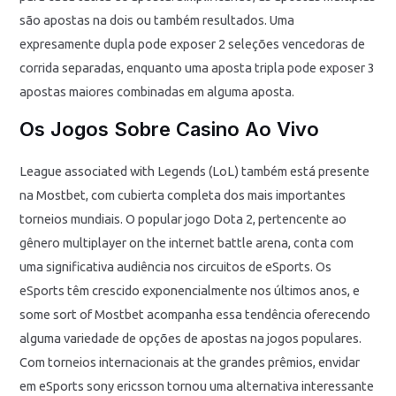
são apostas na dois ou também resultados. Uma
expresamente dupla pode exposer 2 seleções vencedoras de
corrida separadas, enquanto uma aposta tripla pode exposer 3
apostas maiores combinadas em alguma aposta.
Os Jogos Sobre Casino Ao Vivo
League associated with Legends (LoL) também está presente
na Mostbet, com cubierta completa dos mais importantes
torneios mundiais. O popular jogo Dota 2, pertencente ao
gênero multiplayer on the internet battle arena, conta com
uma significativa audiência nos circuitos de eSports. Os
eSports têm crescido exponencialmente nos últimos anos, e
some sort of Mostbet acompanha essa tendência oferecendo
alguma variedade de opções de apostas na jogos populares.
Com torneios internacionais at the grandes prêmios, envidar
em eSports sony ericsson tornou uma alternativa interessante