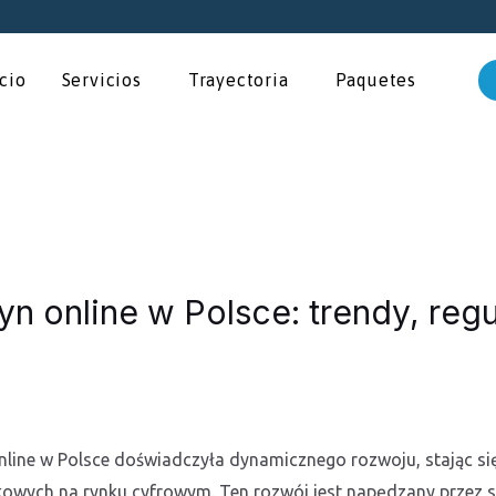
icio
Servicios
Trayectoria
Paquetes
n online w Polsce: trendy, regu
nline w Polsce doświadczyła dynamicznego rozwoju, stając się
wych na rynku cyfrowym. Ten rozwój jest napędzany przez s