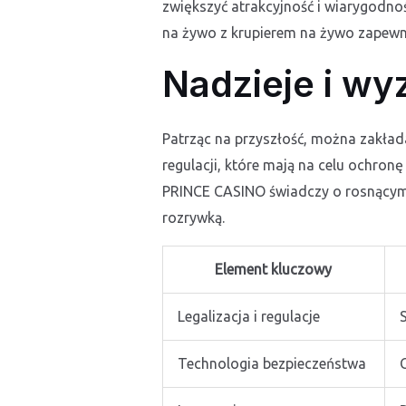
zwiększyć atrakcyjność i wiarygodnoś
na żywo z krupierem na żywo zapewni
Nadzieje i wy
Patrząc na przyszłość, można zakład
regulacji, które mają na celu ochron
PRINCE CASINO świadczy o rosnącym 
rozrywką.
Element kluczowy
Legalizacja i regulacje
Technologia bezpieczeństwa