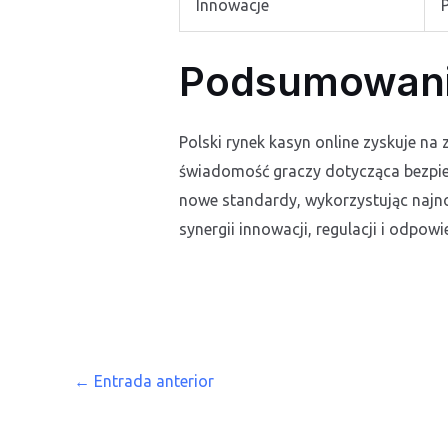
Innowacje
Podsumowan
Polski rynek kasyn online zyskuje na
świadomość graczy dotycząca bezpie
nowe standardy, wykorzystując najnow
synergii innowacji, regulacji i odpow
←
Entrada anterior