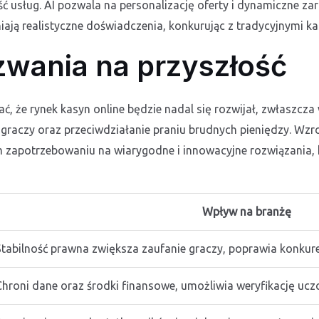
ć usług. AI pozwala na personalizację oferty i dynamiczne za
ają realistyczne doświadczenia, konkurując z tradycyjnymi k
zwania na przyszłość
ać, że rynek kasyn online będzie nadal się rozwijał, zwłaszc
ę graczy oraz przeciwdziałanie praniu brudnych pieniędzy. Wzr
zapotrzebowaniu na wiarygodne i innowacyjne rozwiązania, k
Wpływ na branżę
Stabilność prawna zwiększa zaufanie graczy, poprawia konkuren
Chroni dane oraz środki finansowe, umożliwia weryfikację ucz