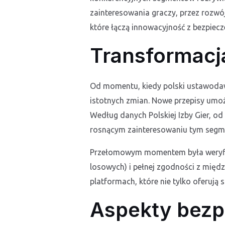
zainteresowania graczy, przez rozwój
które łączą innowacyjność z bezpie
Transformacj
Od momentu, kiedy polski ustawodaw
istotnych zmian. Nowe przepisy umożl
Według danych Polskiej Izby Gier, o
rosnącym zainteresowaniu tym segm
Przełomowym momentem była weryfik
losowych) i pełnej zgodności z międ
platformach, które nie tylko oferują
Aspekty bezp