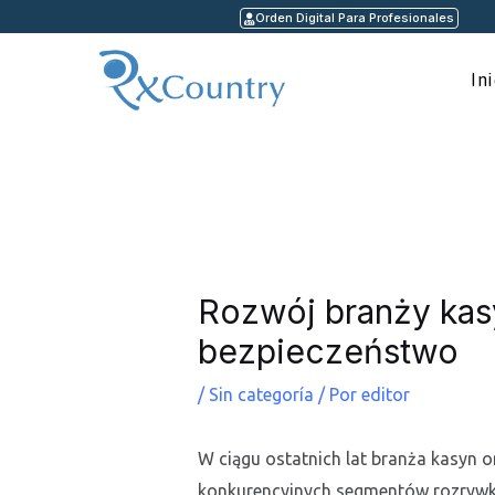
Ir
Orden Digital Para Profesionales
al
contenido
In
Navegación
de
entradas
Rozwój branży kasy
bezpieczeństwo
/
Sin categoría
/ Por
editor
W ciągu ostatnich lat branża kasyn o
konkurencyjnych segmentów rozrywko