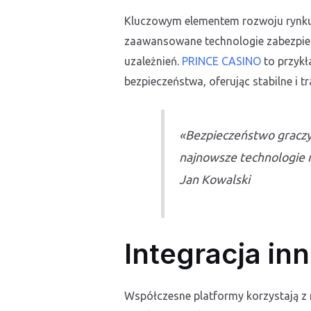
Kluczowym elementem rozwoju rynku 
zaawansowane technologie zabezpiecz
uzależnień.
PRINCE CASINO
to przykł
bezpieczeństwa, oferując stabilne i t
«Bezpieczeństwo graczy
najnowsze technologie 
Jan Kowalski
Integracja in
Współczesne platformy korzystają z r