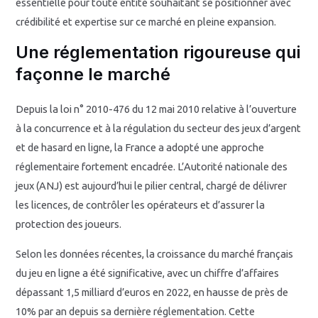
essentielle pour toute entité souhaitant se positionner avec
crédibilité et expertise sur ce marché en pleine expansion.
Une réglementation rigoureuse qui
façonne le marché
Depuis la loi n° 2010-476 du 12 mai 2010 relative à l’ouverture
à la concurrence et à la régulation du secteur des jeux d’argent
et de hasard en ligne, la France a adopté une approche
réglementaire fortement encadrée. L’Autorité nationale des
jeux (
ANJ
) est aujourd’hui le pilier central, chargé de délivrer
les licences, de contrôler les opérateurs et d’assurer la
protection des joueurs.
Selon les données récentes, la croissance du marché français
du jeu en ligne a été significative, avec un chiffre d’affaires
dépassant 1,5 milliard d’euros en 2022, en hausse de près de
10% par an depuis sa dernière réglementation. Cette