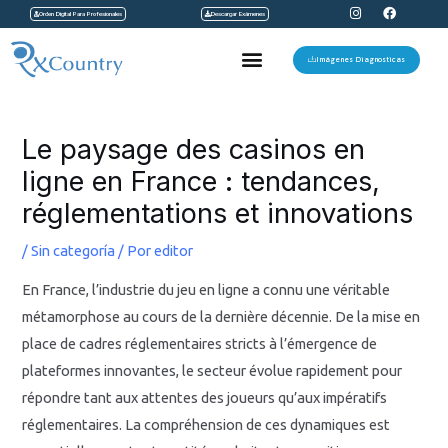
I
F
Ir
Orden Digital Para Profesionales
Descargar Exámenes
n
a
s
c
al
t
e
Menu
a
b
Imágenes Diagnosticas
contenido
g
o
r
o
a
k
Navegación
m
de
Le paysage des casinos en
entradas
ligne en France : tendances,
réglementations et innovations
/
Sin categoría
/ Por
editor
En France, l’industrie du jeu en ligne a connu une véritable
métamorphose au cours de la dernière décennie. De la mise en
place de cadres réglementaires stricts à l’émergence de
plateformes innovantes, le secteur évolue rapidement pour
répondre tant aux attentes des joueurs qu’aux impératifs
réglementaires. La compréhension de ces dynamiques est