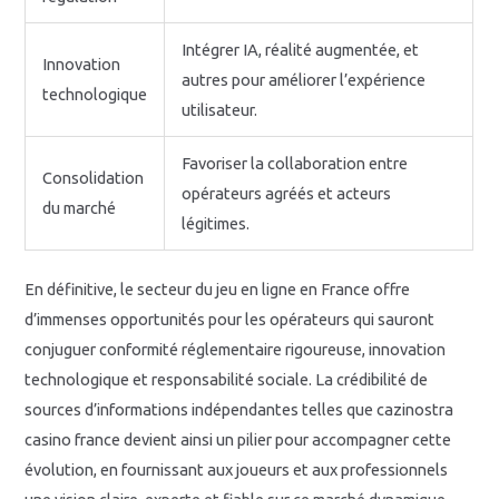
Intégrer IA, réalité augmentée, et
Innovation
autres pour améliorer l’expérience
technologique
utilisateur.
Favoriser la collaboration entre
Consolidation
opérateurs agréés et acteurs
du marché
légitimes.
En définitive, le secteur du jeu en ligne en France offre
d’immenses opportunités pour les opérateurs qui sauront
conjuguer conformité réglementaire rigoureuse, innovation
technologique et responsabilité sociale. La crédibilité de
sources d’informations indépendantes telles que cazinostra
casino france devient ainsi un pilier pour accompagner cette
évolution, en fournissant aux joueurs et aux professionnels