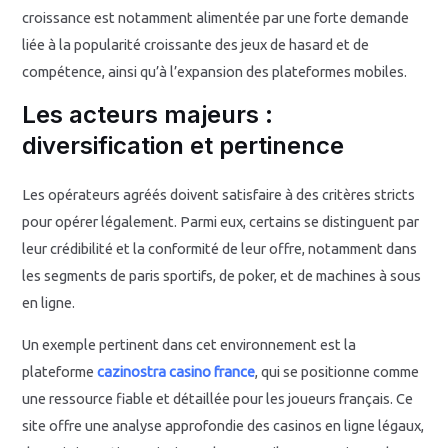
croissance est notamment alimentée par une forte demande
liée à la popularité croissante des jeux de hasard et de
compétence, ainsi qu’à l’expansion des plateformes mobiles.
Les acteurs majeurs :
diversification et pertinence
Les opérateurs agréés doivent satisfaire à des critères stricts
pour opérer légalement. Parmi eux, certains se distinguent par
leur crédibilité et la conformité de leur offre, notamment dans
les segments de paris sportifs, de poker, et de machines à sous
en ligne.
Un exemple pertinent dans cet environnement est la
plateforme
cazinostra casino france
, qui se positionne comme
une ressource fiable et détaillée pour les joueurs français. Ce
site offre une analyse approfondie des casinos en ligne légaux,