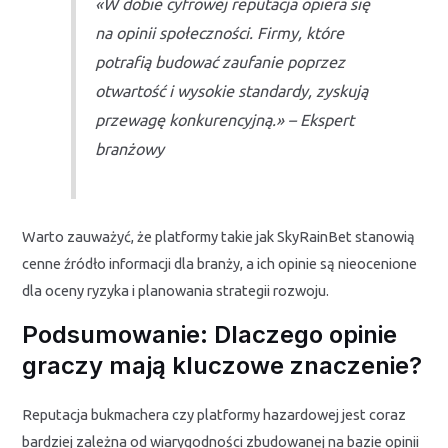
«W dobie cyfrowej reputacja opiera się
na opinii społeczności. Firmy, które
potrafią budować zaufanie poprzez
otwartość i wysokie standardy, zyskują
przewagę konkurencyjną.» – Ekspert
branżowy
Warto zauważyć, że platformy takie jak SkyRainBet stanowią
cenne źródło informacji dla branży, a ich opinie są nieocenione
dla oceny ryzyka i planowania strategii rozwoju.
Podsumowanie: Dlaczego opinie
graczy mają kluczowe znaczenie?
Reputacja bukmachera czy platformy hazardowej jest coraz
bardziej zależna od wiarygodności zbudowanej na bazie opinii