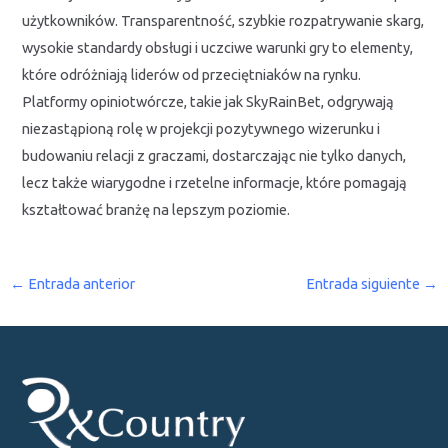
użytkowników. Transparentność, szybkie rozpatrywanie skarg,
wysokie standardy obsługi i uczciwe warunki gry to elementy,
które odróżniają liderów od przeciętniaków na rynku.
Platformy opiniotwórcze, takie jak SkyRainBet, odgrywają
niezastąpioną rolę w projekcji pozytywnego wizerunku i
budowaniu relacji z graczami, dostarczając nie tylko danych,
lecz także wiarygodne i rzetelne informacje, które pomagają
kształtować branżę na lepszym poziomie.
←
Entrada anterior
Entrada siguiente
→