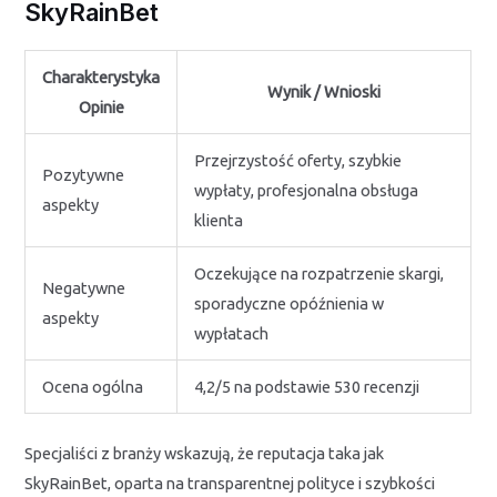
SkyRainBet
Charakterystyka
Wynik / Wnioski
Opinie
Przejrzystość oferty, szybkie
Pozytywne
wypłaty, profesjonalna obsługa
aspekty
klienta
Oczekujące na rozpatrzenie skargi,
Negatywne
sporadyczne opóźnienia w
aspekty
wypłatach
Ocena ogólna
4,2/5 na podstawie 530 recenzji
Specjaliści z branży wskazują, że reputacja taka jak
SkyRainBet, oparta na transparentnej polityce i szybkości