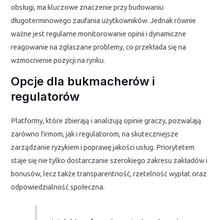
obsługi, ma kluczowe znaczenie przy budowaniu
długoterminowego zaufania użytkowników. Jednak równie
ważne jest regularne monitorowanie opinii i dynamiczne
reagowanie na zgłaszane problemy, co przekłada się na
wzmocnienie pozycji na rynku.
Opcje dla bukmacherów i
regulatorów
Platformy, które zbierają i analizują opinie graczy, pozwalają
zarówno firmom, jak i regulatorom, na skuteczniejsze
zarządzanie ryzykiem i poprawę jakości usług. Priorytetem
staje się nie tylko dostarczanie szerokiego zakresu zakładów i
bonusów, lecz także transparentność, rzetelność wypłat oraz
odpowiedzialność społeczna.