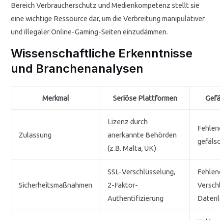
Bereich Verbraucherschutz und Medienkompetenz stellt sie
eine wichtige Ressource dar, um die Verbreitung manipulativer
und illegaler Online-Gaming-Seiten einzudämmen.
Wissenschaftliche Erkenntnisse
und Branchenanalysen
Merkmal
Seriöse Plattformen
Gefä
Lizenz durch
Fehlen
Zulassung
anerkannte Behörden
gefäls
(z.B. Malta, UK)
SSL-Verschlüsselung,
Fehlen
Sicherheitsmaßnahmen
2-Faktor-
Versch
Authentifizierung
Datenl