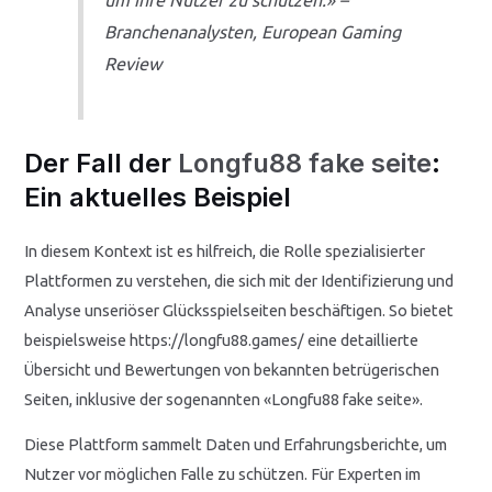
um ihre Nutzer zu schützen.» –
Branchenanalysten,
European Gaming
Review
Der Fall der
Longfu88 fake seite
:
Ein aktuelles Beispiel
In diesem Kontext ist es hilfreich, die Rolle spezialisierter
Plattformen zu verstehen, die sich mit der Identifizierung und
Analyse unseriöser Glücksspielseiten beschäftigen. So bietet
beispielsweise https://longfu88.games/ eine detaillierte
Übersicht und Bewertungen von bekannten betrügerischen
Seiten, inklusive der sogenannten «Longfu88 fake seite».
Diese Plattform sammelt Daten und Erfahrungsberichte, um
Nutzer vor möglichen Falle zu schützen. Für Experten im