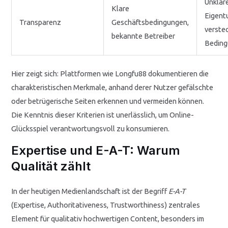
Unklar
Klare
Eigent
Transparenz
Geschäftsbedingungen,
verste
bekannte Betreiber
Bedin
Hier zeigt sich: Plattformen wie Longfu88 dokumentieren die
charakteristischen Merkmale, anhand derer Nutzer gefälschte
oder betrügerische Seiten erkennen und vermeiden können.
Die Kenntnis dieser Kriterien ist unerlässlich, um Online-
Glücksspiel verantwortungsvoll zu konsumieren.
Expertise und E-A-T: Warum
Qualität zählt
In der heutigen Medienlandschaft ist der Begriff
E-A-T
(Expertise, Authoritativeness, Trustworthiness) zentrales
Element für qualitativ hochwertigen Content, besonders im