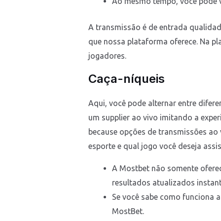
Ao mesmo tempo, você pode visu
A transmissão é de entrada qualidade
que nossa plataforma oferece. Na pl
jogadores.
Caça-níqueis
Aqui, você pode alternar entre dife
um supplier ao vivo imitando a exper
because opções de transmissões ao v
esporte e qual jogo você deseja assis
A Mostbet não somente oferec
resultados atualizados insta
Se você sabe como funciona a
MostBet.