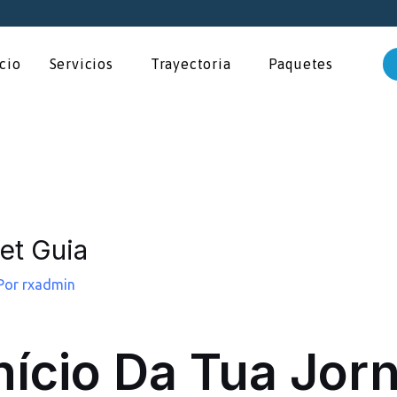
icio
Servicios
Trayectoria
Paquetes
et Guia
Por
rxadmin
nício Da Tua Jor