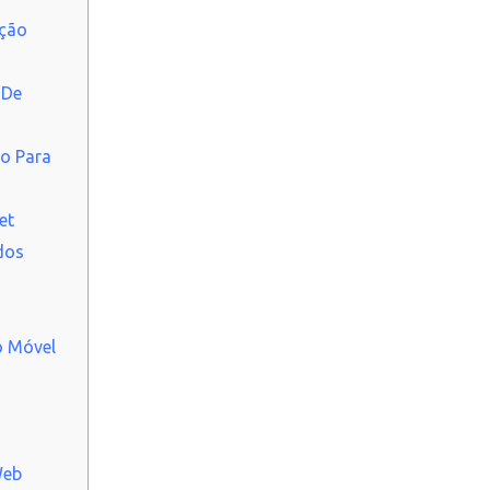
ação
 De
ro Para
et
dos
o Móvel
Web