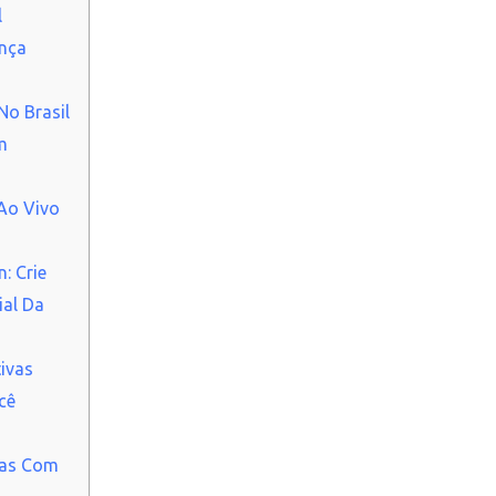
l
ança
No Brasil
m
Ao Vivo
: Crie
ial Da
ivas
cê
vas Com