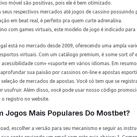
tivo móvel são positivas, pois ele é bem otimizado.
 seus respectivos mercados até jogos de cassino possuindo
ção em beat real, é perfeito pra quem curte adrenalina.
sino com games virtuais, este modelo de jogo é indicado para 
ugal está no mercado desde 2009, oferecendo uma ampla vari
esportos virtuais. Com um catálogo premium, é some sort of e
 acessibilidade com» «suporte em vários idiomas. Em resumo
 aprofundar sua paixão por cassinos on-line e apostas esport
 seleção de mercados de apostas. Você só tem que se registra
r usufruir. Além disso, você pode usar nosso código promocio
o registro no website.
m Jogos Mais Populares Do Mostbet?
oad, escolher a versão para seu mecanismo e seguir as instr
 sua conta enviando um email com este guia abaixo; 1. Comen