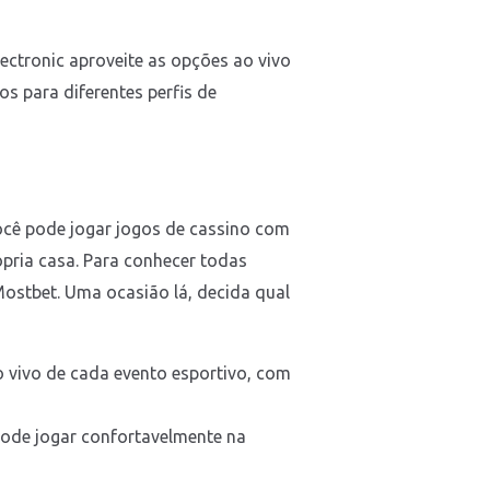
ectronic aproveite as opções ao vivo
 para diferentes perfis de
você pode jogar jogos de cassino com
ópria casa. Para conhecer todas
Mostbet. Uma ocasião lá, decida qual
 vivo de cada evento esportivo, com
pode jogar confortavelmente na