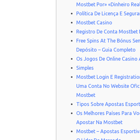
Mostbet Por» «Dinheiro Rea
Política De Licença E Segur
Mostbet Casino
Registro De Conta Mostbet 
Free Spins At The Bónus Se
Depósito – Guia Completo
Os Jogos De Online Casino 
Simples
Mostbet Login E Registration
Uma Conta No Website Ofic
Mostbet
Tipos Sobre Apostas Esport
Os Melhores Países Para Vo
Apostar Na Mostbet
Mostbet – Apostas Esporti