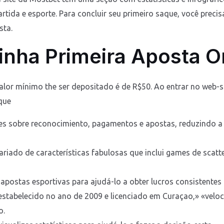
ida e esporte. Para concluir seu primeiro saque, você precis
sta.
nha Primeira Aposta O
valor mínimo the ser depositado é de R$50. Ao entrar no web-s
que
s sobre reconocimiento, pagamentos e apostas, reduzindo a 
iado de características fabulosas que inclui games de scatter
 apostas esportivas para ajudá-lo a obter lucros consistentes
estabelecido no ano de 2009 e licenciado em Curaçao,» «velo
o.