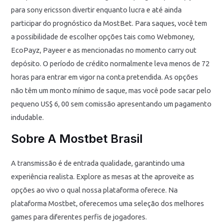
para sony ericsson divertir enquanto lucra e até ainda
participar do prognóstico da MostBet. Para saques, você tem
a possibilidade de escolher opções tais como Webmoney,
EcoPayz, Payeer e as mencionadas no momento carry out
depósito. O período de crédito normalmente leva menos de 72
horas para entrar em vigor na conta pretendida. As opções
não têm um monto mínimo de saque, mas você pode sacar pelo
pequeno US$ 6, 00 sem comissão apresentando um pagamento
indudable.
Sobre A Mostbet Brasil
A transmissão é de entrada qualidade, garantindo uma
experiência realista. Explore as mesas at the aproveite as
opções ao vivo o qual nossa plataforma oferece. Na
plataforma Mostbet, oferecemos uma seleção dos melhores
games para diferentes perfis de jogadores.