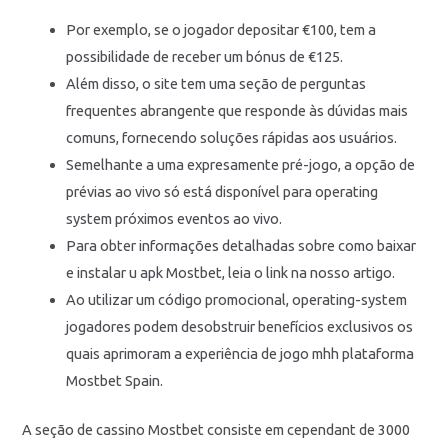
Por exemplo, se o jogador depositar €100, tem a
possibilidade de receber um bónus de €125.
Além disso, o site tem uma seção de perguntas
frequentes abrangente que responde às dúvidas mais
comuns, fornecendo soluções rápidas aos usuários.
Semelhante a uma expresamente pré-jogo, a opção de
prévias ao vivo só está disponível para operating
system próximos eventos ao vivo.
Para obter informações detalhadas sobre como baixar
e instalar u apk Mostbet, leia o link na nosso artigo.
Ao utilizar um código promocional, operating-system
jogadores podem desobstruir benefícios exclusivos os
quais aprimoram a experiência de jogo mhh plataforma
Mostbet Spain.
A seção de cassino Mostbet consiste em cependant de 3000