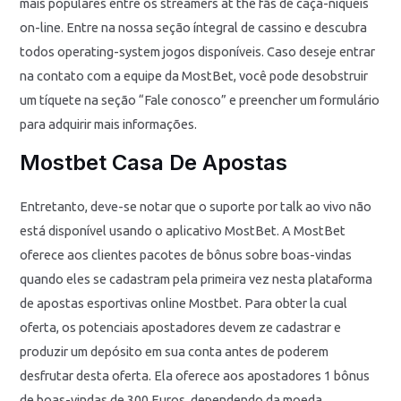
mais populares entre os streamers at the fãs de caça-níqueis
on-line. Entre na nossa seção íntegral de cassino e descubra
todos operating-system jogos disponíveis. Caso deseje entrar
na contato com a equipe da MostBet, você pode desobstruir
um tíquete na seção “Fale conosco” e preencher um formulário
para adquirir mais informações.
Mostbet Casa De Apostas
Entretanto, deve-se notar que o suporte por talk ao vivo não
está disponível usando o aplicativo MostBet. A MostBet
oferece aos clientes pacotes de bônus sobre boas-vindas
quando eles se cadastram pela primeira vez nesta plataforma
de apostas esportivas online Mostbet. Para obter la cual
oferta, os potenciais apostadores devem ze cadastrar e
produzir um depósito em sua conta antes de poderem
desfrutar desta oferta. Ela oferece aos apostadores 1 bônus
de boas-vindas de 300 Euros, dependendo da moeda