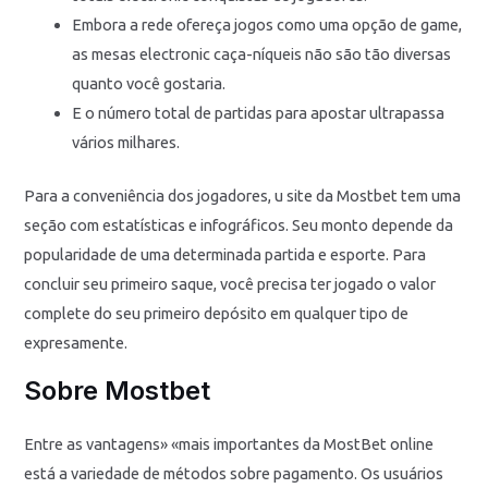
Embora a rede ofereça jogos como uma opção de game,
as mesas electronic caça-níqueis não são tão diversas
quanto você gostaria.
E o número total de partidas para apostar ultrapassa
vários milhares.
Para a conveniência dos jogadores, u site da Mostbet tem uma
seção com estatísticas e infográficos. Seu monto depende da
popularidade de uma determinada partida e esporte. Para
concluir seu primeiro saque, você precisa ter jogado o valor
complete do seu primeiro depósito em qualquer tipo de
expresamente.
Sobre Mostbet
Entre as vantagens» «mais importantes da MostBet online
está a variedade de métodos sobre pagamento. Os usuários