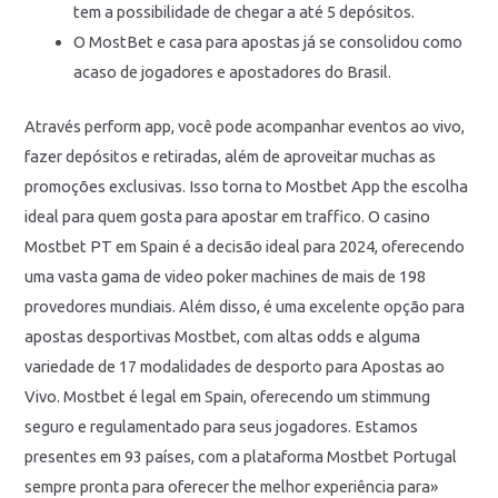
tem a possibilidade de chegar a até 5 depósitos.
O MostBet e casa para apostas já se consolidou como
acaso de jogadores e apostadores do Brasil.
Através perform app, você pode acompanhar eventos ao vivo,
fazer depósitos e retiradas, além de aproveitar muchas as
promoções exclusivas. Isso torna to Mostbet App the escolha
ideal para quem gosta para apostar em traffico. O casino
Mostbet PT em Spain é a decisão ideal para 2024, oferecendo
uma vasta gama de video poker machines de mais de 198
provedores mundiais. Além disso, é uma excelente opção para
apostas desportivas Mostbet, com altas odds e alguma
variedade de 17 modalidades de desporto para Apostas ao
Vivo. Mostbet é legal em Spain, oferecendo um stimmung
seguro e regulamentado para seus jogadores. Estamos
presentes em 93 países, com a plataforma Mostbet Portugal
sempre pronta para oferecer the melhor experiência para»