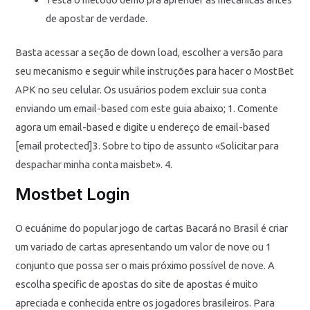
de apostar de verdade.
Basta acessar a seção de down load, escolher a versão para
seu mecanismo e seguir while instruções para hacer o MostBet
APK no seu celular. Os usuários podem excluir sua conta
enviando um email-based com este guia abaixo; 1. Comente
agora um email-based e digite u endereço de email-based
[email protected]3. Sobre to tipo de assunto «Solicitar para
despachar minha conta maisbet». 4.
Mostbet Login
O ecuánime do popular jogo de cartas Bacará no Brasil é criar
um variado de cartas apresentando um valor de nove ou 1
conjunto que possa ser o mais próximo possível de nove. A
escolha specific de apostas do site de apostas é muito
apreciada e conhecida entre os jogadores brasileiros. Para