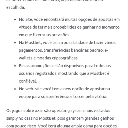
escolhida.
No site, você encontrará muitas opções de apostas em
virtude de ter mais probabilities de ganhar no momento
em que fizer suas previsões.
Na Mostbet, você tem a possibilidade de fazer vários
pagamentos, transferências bancárias padrão, e-
wallets e moedas criptográficas.
Essas promoções estão disponíveis para todos os
usuários registrados, mostrando que a Mostbet é
confiável.
No web-site você tem a new opção de apostar na
equipe para sua preferência e torcer pela vitória.
Os jogos sobre azar são operating system mais visitados
simply no cassino MostBet, pois garantem grandes ganhos
com pouco risco. Você terá alguma ampla gama para opções