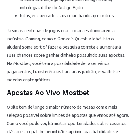
mitologia at the do Antigo Egito.
lutas, em mercados tais como handicap e outros.
Já vimos centenas de jogos emocionantes dominarem a
indústria iGaming, como o Gonzo’s Quest, Aloha! Isto o
ajudará some sort of fazer a pesquisa correta e aumentará
suas chances sobre ganhar dinheiro possuindo suas apostas.
Na Mostbet, você tem a possibilidade de fazer vários
pagamentos, transferências bancárias padrão, e-wallets e
moedas criptográficas.
Apostas Ao Vivo Mostbet
O site tem de longe o maior número de mesas com a mais
seleção possível sobre limites de apostas que vimos até agora.
Como você pode ver, há muitas oportunidades sobre cassinos
clássicos o qual lhe permitirão suprimir suas habilidades e