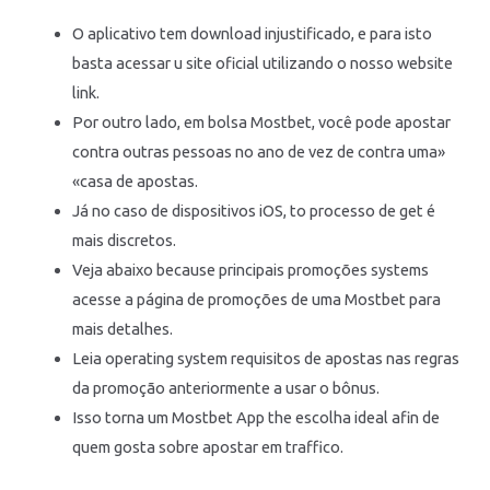
O aplicativo tem download injustificado, e para isto
basta acessar u site oficial utilizando o nosso website
link.
Por outro lado, em bolsa Mostbet, você pode apostar
contra outras pessoas no ano de vez de contra uma»
«casa de apostas.
Já no caso de dispositivos iOS, to processo de get é
mais discretos.
Veja abaixo because principais promoções systems
acesse a página de promoções de uma Mostbet para
mais detalhes.
Leia operating system requisitos de apostas nas regras
da promoção anteriormente a usar o bônus.
Isso torna um Mostbet App the escolha ideal afin de
quem gosta sobre apostar em traffico.