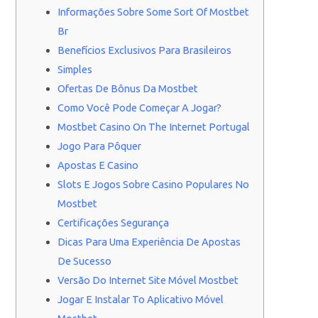
Informações Sobre Some Sort Of Mostbet
Br
Benefícios Exclusivos Para Brasileiros
Simples
Ofertas De Bônus Da Mostbet
Como Você Pode Começar A Jogar?
Mostbet Casino On The Internet Portugal
Jogo Para Pôquer
Apostas E Casino
Slots E Jogos Sobre Casino Populares No
Mostbet
Certificações Segurança
Dicas Para Uma Experiência De Apostas
De Sucesso
Versão Do Internet Site Móvel Mostbet
Jogar E Instalar To Aplicativo Móvel