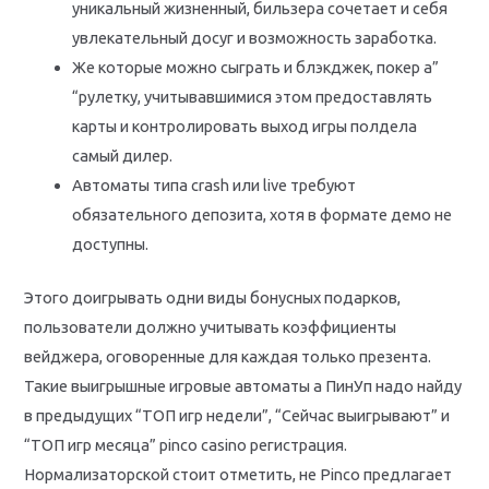
уникальный жизненный, бильзера сочетает и себя
увлекательный досуг и возможность заработка.
Же которые можно сыграть и блэкджек, покер а”
“рулетку, учитывавшимися этом предоставлять
карты и контролировать выход игры полдела
самый дилер.
Автоматы типа crash или live требуют
обязательного депозита, хотя в формате демо не
доступны.
Этого доигрывать одни виды бонусных подарков,
пользователи должно учитывать коэффициенты
вейджера, оговоренные для каждая только презента.
Такие выигрышные игровые автоматы а ПинУп надо найду
в предыдущих “ТОП игр недели”, “Сейчас выигрывают” и
“ТОП игр месяца” pinco casino регистрация.
Нормализаторской стоит отметить, не Pinco предлагает