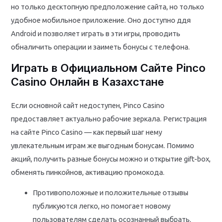
но только десктопную предположение сайта, но только
удобное мобильное приложение. Оно доступно ддя
Android и позволяет играть в эти игры, проводить
обналичить операции и заиметь бонусы с телефона.
Играть в Официальном Сайте Pinco
Casino Онлайн в Казахстане
Если основной сайт недоступен, Pinco Casino
предоставляет актуально рабочие зеркала. Регистрация
на сайте Pinco Casino — как первый шаг нему
увлекательным играм же выгодным бонусам. Помимо
акций, получить разные бонусы можно и открытие gift-box,
обменять пинкойнов, активацию промокода.
Противоположные и положительные отзывы
публикуются легко, но помогает новому
пользователям сделать осознанный выбрать.