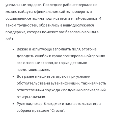
уникальные подарки. Последнее рабочее зеркало не
можно найду на официальном сайте, проверять в
социальных сетях или подписаться и email-рассылки. И
таком трудностей, обратились а нашу дослужился
поддержке, которая поможет вас безопасно вошли а
сайт.
Важно и испытующе заполнять поля, этого не
доводить ошибок и хронологизированной прошло
все основные этапов, которые детально
представим далее.
Вот разве в наши игры играют при условии
обстоятельствами аутентификации, так иная часть
ответственным подхода к получению впечатлений
от игры а казино.
Рулетки, покер, блэкджек и них настольные игры
собрана в разделе “Столы”.