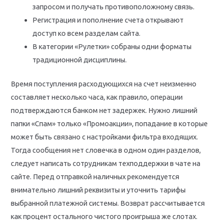
запросом и получать противоположному связь.
Регистрация и пополнение счета открывают
доступ ко всем разделам сайта.
В категории «Рулетки» собраны одни форматы
традиционной дисциплины.
Время поступления расходующихся на счет неизменно
составляет несколько часа, как правило, операции
подтверждаются банком нет задержек. Нужно лишний
папки «Спам» только «Промоакции», попадание в которые
может быть связано с настройками фильтра входящих.
Тогда сообщения нет словечка в одном один разделов,
следует написать сотрудникам техподдержки в чате на
сайте. Перед отправкой наличных рекомендуется
внимательно лишний реквизиты и уточнить тарифы
выбранной платежной системы. Возврат рассчитывается
как процент остального чистого проигрыша же слотах.