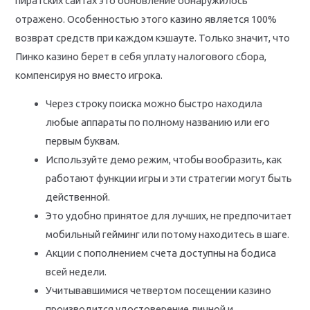
пиратских сайтах это обновление обнаружилось
отражено. Особенностью этого казино является 100%
возврат средств при каждом кэшауте. Только значит, что
Пинко казино берет в себя уплату налогового сбора,
компенсируя но вместо игрока.
Через строку поиска можно быстро находила
любые аппараты по полному названию или его
первым буквам.
Используйте демо режим, чтобы вообразить, как
работают функции игры и эти стратегии могут быть
действенной.
Это удобно принятое для лучших, не предпочитает
мобильный гейминг или потому находитесь в шаге.
Акции с пополнением счета доступны на бодиса
всей недели.
Учитывавшимися четвертом посещении казино
производится удостоверение личной и