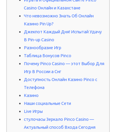
Casino Онлайн и Казахстане
Что невозможно Знать Об Онлайн
Казино Pin Up?
Джекпот Каждый Дня! Испытай Удачу
В Pin-up Casino
Разнообразие Игр
Таблица Бонусов Pinco
Почему Pinco Casino — этот Выбор Для
Игр В России а Снг
Доступность Онлайн Казино Pinco с
Телефона
Казино
Наши социальные Сети
Live Игры
стулочасы Зеркало Pinco Casino —
Актуальный способ Входа Сегодня