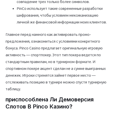
совпадение трех только более символов.
PinCo использует такие современные разработки
шифрования, чтобы условием мексиканизацию
личной же финансовой информации моих клиентов.
Главное перед намного как активировать промо-
предложения, ознакомиться с условиями конкретного
бонуса. Pinco Casino предлагает оригинальную игровую
активность — спортпокер. Этот тип покера ведется по
стандартным правилам, но в турнирном формате. И
спортивном покере акцент сделан не а сумме выигранных
денежек. Игроки стремятся займет первое место —
отслеживать позицию в турнире можно спустя турнирную
таблицу.
приспособлена Ли Демоверсия
Слотов В Pinco Казино?