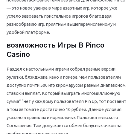
— это новое уаенра в мире азартных игр, которое уже
успело завоевать пристальное игроков благодаря
разнообразию игр, приятным вышеперечисленному и
удобной платформе.
возможность Игры В Pinco
Casino
Раздел с настольными играми собрал разные версии
рулетки, блэкджека, кено и покера. Чем пользователям
доступно почти 500 игр киромарусом разным диапазоном
ставок и выплат. Который выиграть многомиллионную
сумма” “нет у каждому пользователя Pin Up, тот поставит
а том автомате достаточно 10 рублей. Данное условия
указано в правилах и нормальных Пользовательского
Соглашения. Там допускается обмен бонусных очков на
необходимого игроку валюту.