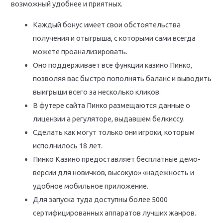
возможный удобнее и приятных.
Каждый бонус имеет свои обстоятельства
получения и отыгрыша, с которыми сами всегда
можете проанализировать.
Оно поддерживает все функции казино Пинко,
позволяя вас быстро пополнять баланс и выводить
выигрыши всего за несколько кликов.
В футере сайта Пинко размещаются данные о
лицензии а регуляторе, выдавшем белкиссу.
Сделать как могут только они игроки, которым
исполнилось 18 лет.
Пинко Казино предоставляет бесплатные демо-
версии для новичков, высокую» «надежность и
удобное мобильное приложение.
Для запуска туда доступны более 5000
сертифицированных аппаратов лучших жанров.