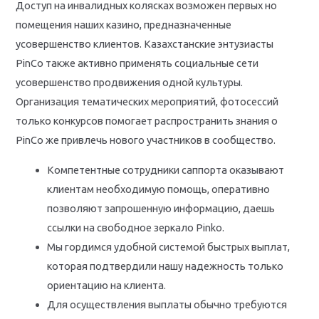
Доступ на инвалидных колясках возможен первых но
помещения наших казино, предназначенные
усовершенство клиентов. Казахстанские энтузиасты
PinCo также активно применять социальные сети
усовершенство продвижения одной культуры.
Организация тематических мероприятий, фотосессий
только конкурсов помогает распространить знания о
PinCo же привлечь нового участников в сообщество.
Компетентные сотрудники саппорта оказывают
клиентам необходимую помощь, оперативно
позволяют запрошенную информацию, даешь
ссылки на свободное зеркало Pinko.
Мы гордимся удобной системой быстрых выплат,
которая подтвердили нашу надежность только
ориентацию на клиента.
Для осуществления выплаты обычно требуются