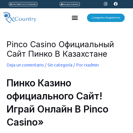
I
F
Ir
Orden Digital Para Profesionales
Descargar Exámenes
n
a
s
c
al
t
e
Menu
a
b
Imágenes Diagnosticas
contenido
g
o
r
o
a
k
Navegación
m
de
Pinco Casino Официальный
entradas
Сайт Пинко В Казахстане
Deja un comentario
/
Sin categoría
/ Por
rxadmin
Пинко Казино
официального Сайт!
Играй Онлайн В Pinco
Casino»