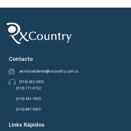
Contacto
servicioalcliente@rxcountry.com.co
(310) 432-5053
(310) 771-0722
(310) 433-7825
(310) 807-9473
Links Rápidos