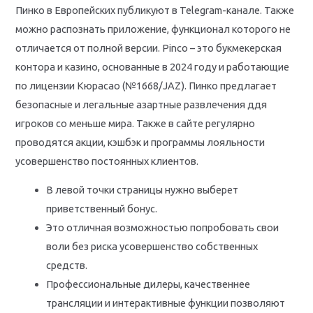
Пинко в Европейских публикуют в Telegram-канале. Также
можно распознать приложение, функционал которого не
отличается от полной версии. Pinco – это букмекерская
контора и казино, основанные в 2024 году и работающие
по лицензии Кюрасао (№1668/JAZ). Пинко предлагает
безопасные и легальные азартные развлечения ддя
игроков со меньше мира. Также в сайте регулярно
проводятся акции, кэшбэк и программы лояльности
усовершенство постоянных клиентов.
В левой точки страницы нужно выберет
приветственный бонус.
Это отличная возможностью попробовать свои
воли без риска усовершенство собственных
средств.
Профессиональные дилеры, качественнее
трансляции и интерактивные функции позволяют