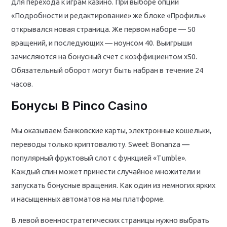
для перехода к играм казино. При выборе опции
«Подробности и редактирование» же блоке «Профиль»
открывался новая страница. Же первом наборе ― 50
вращений, и последующих ― ноунсом 40. Выигрыши
зачисляются на бонусный счет с коэффициентом х50.
Обязательный оборот могут быть набран в течение 24
часов.
Бонусы В Pinco Casino
Мы оказываем банковские карты, электронные кошельки,
переводы только криптовалюту. Sweet Bonanza —
популярный фруктовый слот с функцией «Tumble».
Каждый спин может принести случайное множители и
запускать бонусные вращения. Как один из немногих ярких
и насыщенных автоматов на мы платформе.
В левой военностратегических страницы нужно выбрать