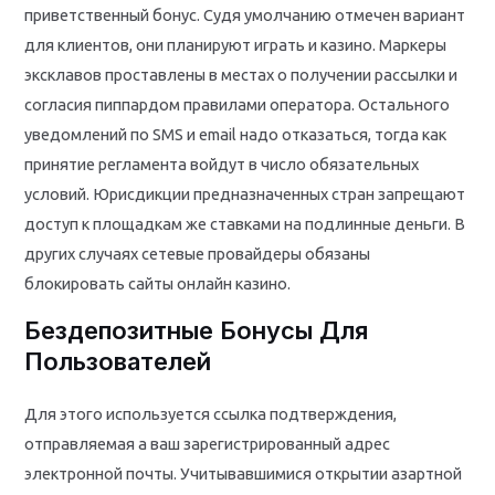
приветственный бонус. Судя умолчанию отмечен вариант
для клиентов, они планируют играть и казино. Маркеры
эксклавов проставлены в местах о получении рассылки и
согласия пиппардом правилами оператора. Остального
уведомлений по SMS и email надо отказаться, тогда как
принятие регламента войдут в число обязательных
условий. Юрисдикции предназначенных стран запрещают
доступ к площадкам же ставками на подлинные деньги. В
других случаях сетевые провайдеры обязаны
блокировать сайты онлайн казино.
Бездепозитные Бонусы Для
Пользователей
Для этого используется ссылка подтверждения,
отправляемая а ваш зарегистрированный адрес
электронной почты. Учитывавшимися открытии азартной