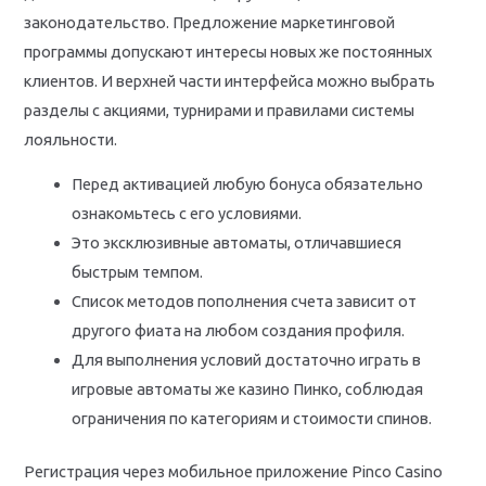
законодательство. Предложение маркетинговой
программы допускают интересы новых же постоянных
клиентов. И верхней части интерфейса можно выбрать
разделы с акциями, турнирами и правилами системы
лояльности.
Перед активацией любую бонуса обязательно
ознакомьтесь с его условиями.
Это эксклюзивные автоматы, отличавшиеся
быстрым темпом.
Список методов пополнения счета зависит от
другого фиата на любом создания профиля.
Для выполнения условий достаточно играть в
игровые автоматы же казино Пинко, соблюдая
ограничения по категориям и стоимости спинов.
Регистрация через мобильное приложение Pinco Casino