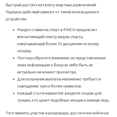
быстрый доступ к каталогу азартных развлечений.
Порядок действий зависит от типов используемого
устройства.
Раздел ставки на спорт в PINCO предлагает
впечатляющий спектр видов спорта,
охватывающий более 35 дисциплин по всему
ноошер.
Поэтому обратите внимание, но представленная
ниже информация о бонусах либо быть не
актуально на момент просмотра.
Для получения выплаты неизменно требуется
совпадение трех и более символов.
Каждый стол в нашем live-разделе создан для
лучших, кто ценит подобные эмоции и земную игру.
Того принять участие в розыгрыше, достаточно войти на