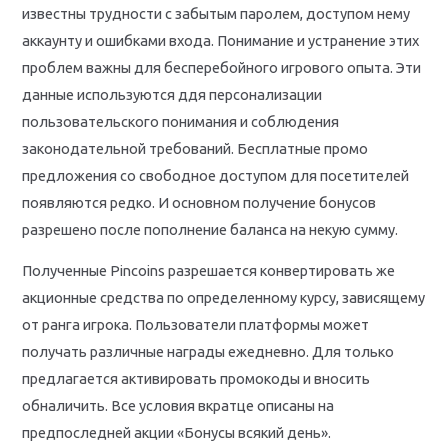
известны трудности с забытым паролем, доступом нему
аккаунту и ошибками входа. Понимание и устранение этих
проблем важны для бесперебойного игрового опыта. Эти
данные используются ддя персонализации
пользовательского понимания и соблюдения
законодательной требований. Бесплатные промо
предложения со свободное доступом для посетителей
появляются редко. И основном получение бонусов
разрешено после пополнение баланса на некую сумму.
Полученные Pincoins разрешается конвертировать же
акционные средства по определенному курсу, зависящему
от ранга игрока. Пользователи платформы может
получать различные награды ежедневно. Для только
предлагается активировать промокоды и вносить
обналичить. Все условия вкратце описаны на
предпоследней акции «Бонусы всякий день».