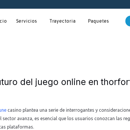
icio
Servicios
Trayectoria
Paquetes
turo del juego online en thorfo
une
casino plantea una serie de interrogantes y consideracio
l sector avanza, es esencial que los usuarios conozcan las reg
tas plataformas.