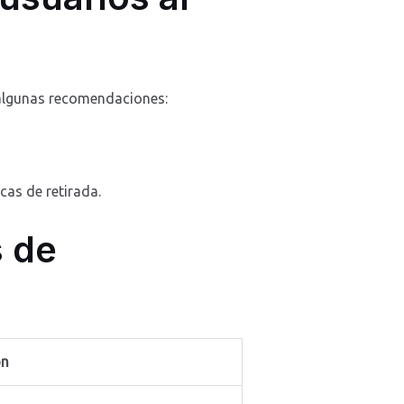
í algunas recomendaciones:
cas de retirada.
s de
ón