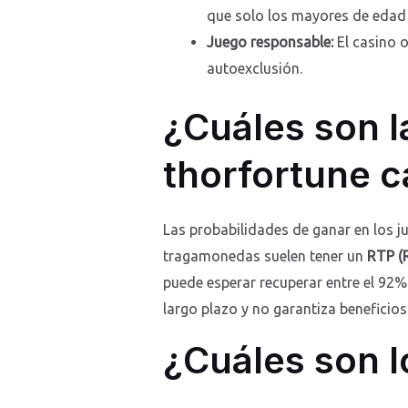
que solo los mayores de edad 
Juego responsable:
El casino o
autoexclusión.
¿Cuáles son l
thorfortune c
Las probabilidades de ganar en los j
tragamonedas suelen tener un
RTP (R
puede esperar recuperar entre el 92%
largo plazo y no garantiza beneficios
¿Cuáles son l