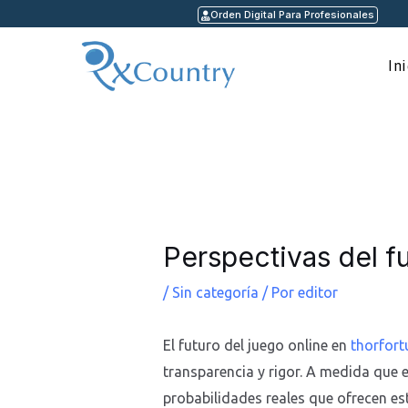
Ir
Orden Digital Para Profesionales
al
contenido
In
Navegación
de
entradas
Perspectivas del fu
/
Sin categoría
/ Por
editor
El futuro del juego online en
thorfort
transparencia y rigor. A medida que e
probabilidades reales que ofrecen es