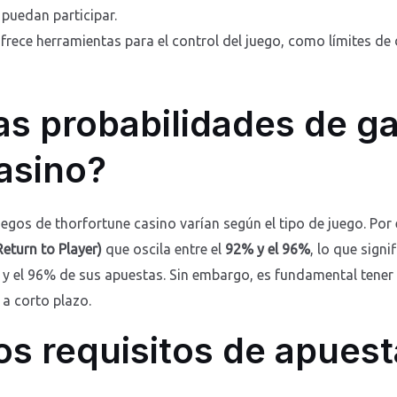
puedan participar.
frece herramientas para el control del juego, como límites de
as probabilidades de g
asino?
uegos de thorfortune casino varían según el tipo de juego. Por
eturn to Player)
que oscila entre el
92% y el 96%
, lo que signi
 y el 96% de sus apuestas. Sin embargo, es fundamental tener
 a corto plazo.
os requisitos de apues