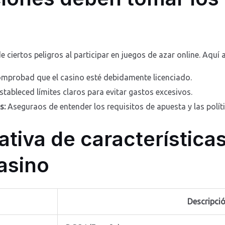
e ciertos peligros al participar en juegos de azar online. Aqu
mprobad que el casino esté debidamente licenciado.
stableced límites claros para evitar gastos excesivos.
s:
Aseguraos de entender los requisitos de apuesta y las políti
tiva de característica
asino
Descripci