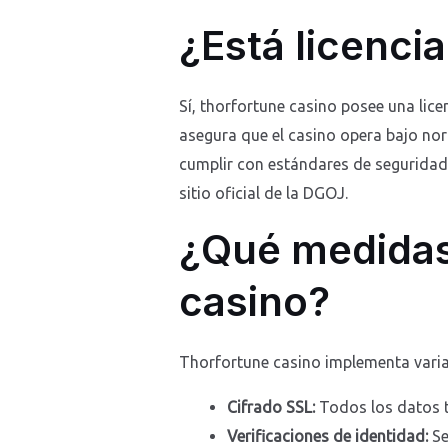
¿Está licenci
Sí, thorfortune casino posee una lic
asegura que el casino opera bajo norm
cumplir con estándares de seguridad y
sitio oficial de la DGOJ.
¿Qué medidas 
casino?
Thorfortune casino implementa varias
Cifrado SSL:
Todos los datos tr
Verificaciones de identidad:
Se