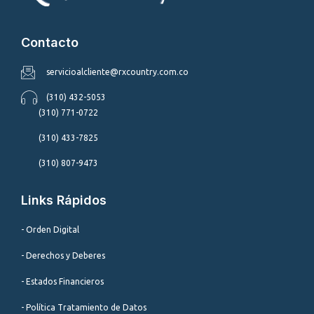
Contacto
servicioalcliente@rxcountry.com.co
(310) 432-5053
(310) 771-0722
(310) 433-7825
(310) 807-9473
Links Rápidos
- Orden Digital
- Derechos y Deberes
- Estados Financieros
- Política Tratamiento de Datos