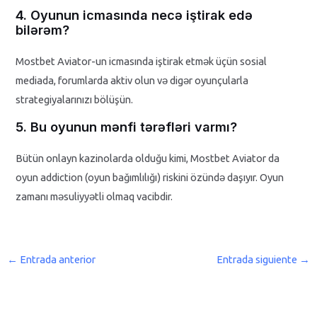
4. Oyunun icmasında necə iştirak edə
bilərəm?
Mostbet Aviator-un icmasında iştirak etmək üçün sosial
mediada, forumlarda aktiv olun və digər oyunçularla
strategiyalarınızı bölüşün.
5. Bu oyunun mənfi tərəfləri varmı?
Bütün onlayn kazinolarda olduğu kimi, Mostbet Aviator da
oyun addiction (oyun bağımlılığı) riskini özündə daşıyır. Oyun
zamanı məsuliyyətli olmaq vacibdir.
←
Entrada anterior
Entrada siguiente
→