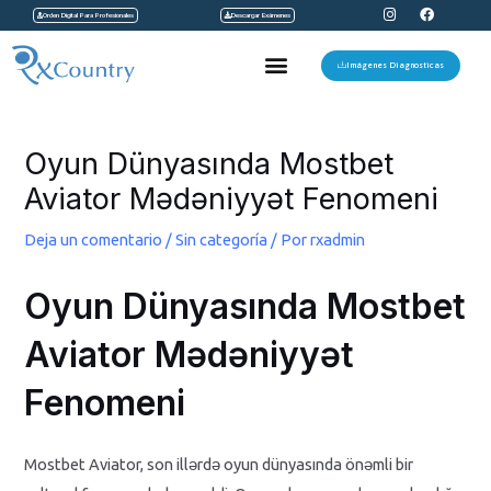
I
F
Ir
Orden Digital Para Profesionales
Descargar Exámenes
n
a
s
c
al
t
e
Menu
a
b
Imágenes Diagnosticas
contenido
g
o
r
o
a
k
Navegación
m
de
Oyun Dünyasında Mostbet
entradas
Aviator Mədəniyyət Fenomeni
Deja un comentario
/
Sin categoría
/ Por
rxadmin
Oyun Dünyasında Mostbet
Aviator Mədəniyyət
Fenomeni
Mostbet Aviator, son illərdə oyun dünyasında önəmli bir