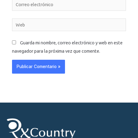
Correo
electrónico
Web
Guarda mi nombre, correo electrónico y web en este
navegador para la próxima vez que comente.