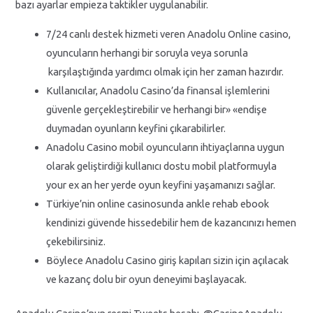
bazı ayarlar empieza taktikler uygulanabilir.
7/24 canlı destek hizmeti veren Anadolu Online casino,
oyuncuların herhangi bir soruyla veya sorunla
karşılaştığında yardımcı olmak için her zaman hazırdır.
Kullanıcılar, Anadolu Casino’da finansal işlemlerini
güvenle gerçekleştirebilir ve herhangi bir» «endişe
duymadan oyunların keyfini çıkarabilirler.
Anadolu Casino mobil oyuncuların ihtiyaçlarına uygun
olarak geliştirdiği kullanıcı dostu mobil platformuyla
your ex an her yerde oyun keyfini yaşamanızı sağlar.
Türkiye’nin online casinosunda ankle rehab ebook
kendinizi güvende hissedebilir hem de kazancınızı hemen
çekebilirsiniz.
Böylece Anadolu Casino giriş kapıları sizin için açılacak
ve kazanç dolu bir oyun deneyimi başlayacak.