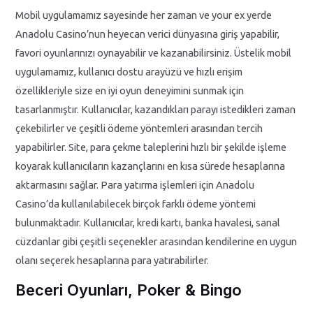
Mobil uygulamamız sayesinde her zaman ve your ex yerde
Anadolu Casino’nun heyecan verici dünyasına giriş yapabilir,
favori oyunlarınızı oynayabilir ve kazanabilirsiniz. Üstelik mobil
uygulamamız, kullanıcı dostu arayüzü ve hızlı erişim
özellikleriyle size en iyi oyun deneyimini sunmak için
tasarlanmıştır. Kullanıcılar, kazandıkları parayı istedikleri zaman
çekebilirler ve çeşitli ödeme yöntemleri arasından tercih
yapabilirler. Site, para çekme taleplerini hızlı bir şekilde işleme
koyarak kullanıcıların kazançlarını en kısa sürede hesaplarına
aktarmasını sağlar. Para yatırma işlemleri için Anadolu
Casino’da kullanılabilecek birçok farklı ödeme yöntemi
bulunmaktadır. Kullanıcılar, kredi kartı, banka havalesi, sanal
cüzdanlar gibi çeşitli seçenekler arasından kendilerine en uygun
olanı seçerek hesaplarına para yatırabilirler.
Beceri Oyunları, Poker & Bingo