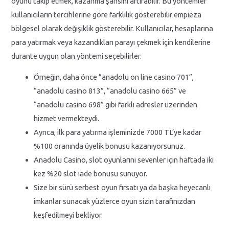
oyunu takip etmek, kazanma şansını artırabilir. Bu yöntemler
kullanıcıların tercihlerine göre farklılık gösterebilir empieza
bölgesel olarak değişiklik gösterebilir. Kullanıcılar, hesaplarına
para yatırmak veya kazandıkları parayı çekmek için kendilerine
durante uygun olan yöntemi seçebilirler.
Örneğin, daha önce “anadolu on line casino 701”,
“anadolu casino 813”, “anadolu casino 665” ve
“anadolu casino 698” gibi farklı adresler üzerinden
hizmet vermekteydi.
Ayrıca, ilk para yatırma işleminizde 7000 TL’ye kadar
%100 oranında üyelik bonusu kazanıyorsunuz.
Anadolu Casino, slot oyunlarını sevenler için haftada iki
kez %20 slot iade bonusu sunuyor.
Size bir sürü serbest oyun fırsatı ya da başka heyecanlı
imkanlar sunacak yüzlerce oyun sizin tarafınızdan
keşfedilmeyi bekliyor.