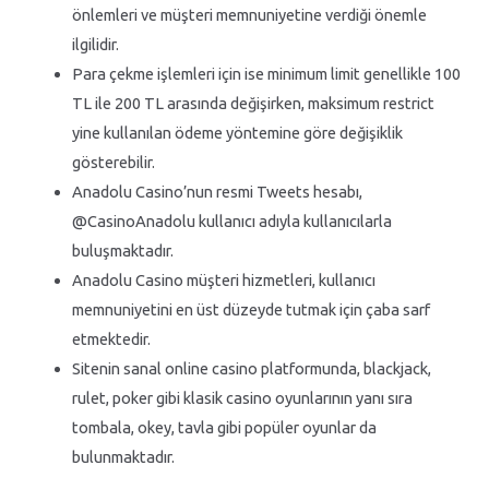
önlemleri ve müşteri memnuniyetine verdiği önemle
ilgilidir.
Para çekme işlemleri için ise minimum limit genellikle 100
TL ile 200 TL arasında değişirken, maksimum restrict
yine kullanılan ödeme yöntemine göre değişiklik
gösterebilir.
Anadolu Casino’nun resmi Tweets hesabı,
@CasinoAnadolu kullanıcı adıyla kullanıcılarla
buluşmaktadır.
Anadolu Casino müşteri hizmetleri, kullanıcı
memnuniyetini en üst düzeyde tutmak için çaba sarf
etmektedir.
Sitenin sanal online casino platformunda, blackjack,
rulet, poker gibi klasik casino oyunlarının yanı sıra
tombala, okey, tavla gibi popüler oyunlar da
bulunmaktadır.