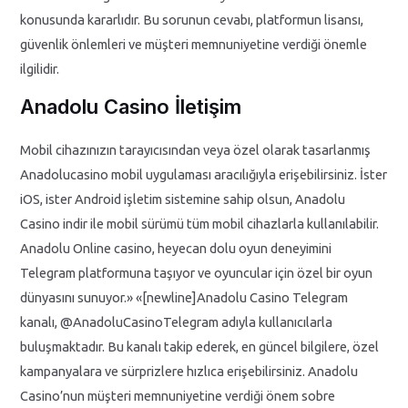
konusunda kararlıdır. Bu sorunun cevabı, platformun lisansı,
güvenlik önlemleri ve müşteri memnuniyetine verdiği önemle
ilgilidir.
Anadolu Casino İletişim
Mobil cihazınızın tarayıcısından veya özel olarak tasarlanmış
Anadolucasino mobil uygulaması aracılığıyla erişebilirsiniz. İster
iOS, ister Android işletim sistemine sahip olsun, Anadolu
Casino indir ile mobil sürümü tüm mobil cihazlarla kullanılabilir.
Anadolu Online casino, heyecan dolu oyun deneyimini
Telegram platformuna taşıyor ve oyuncular için özel bir oyun
dünyasını sunuyor.» «[newline]Anadolu Casino Telegram
kanalı, @AnadoluCasinoTelegram adıyla kullanıcılarla
buluşmaktadır. Bu kanalı takip ederek, en güncel bilgilere, özel
kampanyalara ve sürprizlere hızlıca erişebilirsiniz. Anadolu
Casino’nun müşteri memnuniyetine verdiği önem sobre