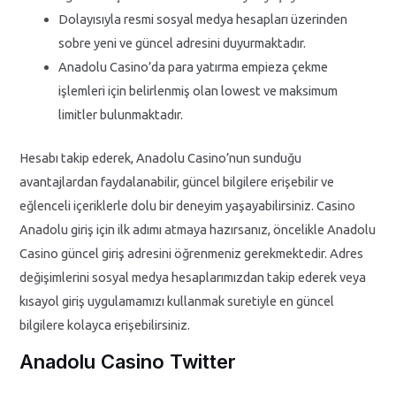
Dolayısıyla resmi sosyal medya hesapları üzerinden
sobre yeni ve güncel adresini duyurmaktadır.
Anadolu Casino’da para yatırma empieza çekme
işlemleri için belirlenmiş olan lowest ve maksimum
limitler bulunmaktadır.
Hesabı takip ederek, Anadolu Casino’nun sunduğu
avantajlardan faydalanabilir, güncel bilgilere erişebilir ve
eğlenceli içeriklerle dolu bir deneyim yaşayabilirsiniz. Casino
Anadolu giriş için ilk adımı atmaya hazırsanız, öncelikle Anadolu
Casino güncel giriş adresini öğrenmeniz gerekmektedir. Adres
değişimlerini sosyal medya hesaplarımızdan takip ederek veya
kısayol giriş uygulamamızı kullanmak suretiyle en güncel
bilgilere kolayca erişebilirsiniz.
Anadolu Casino Twitter