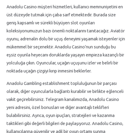
Anadolu Casino müşteri hizmetleri, kullanıcı memnuniyetini en
üst düzeyde tutmak için çaba sarf etmektedir. Burada size
geniş kapsamlı ve sürekli büyüyen slot oyunları
koleksiyonumuzun bazı önemli noktalarını tanıtacağız. Aviatör
oyunu, adrenalin dolu bir uçuş deneyimi yaşamak isteyenler için
mükemmel bir seçenektir. Anadolu Casino’nun sunduğu bu
eşsiz oyunla heyecanı doruklarda yaşayın empieza kazançlı bir
yolculuğa çıkın. Oyuncular, uçağın uçuşunu izler ve belirli bir
noktada uçağın çizgiyi kırıp inmesini beklerler.
Anadolu Gambling establishment topluluğunun bir parçası
olarak, diğer oyuncularla bağlantı kurabilir ve birlikte eğlenceli
vakit geçirebilirsiniz. Telegram kanalımızda, Anadolu Casino
yeni adresini, özel bonusları ve diğer avantajlı teklifleri
bulabilirsiniz. Ayrıca, oyun ipuçları, stratejileri ve kazanma
taktikleri gibi değerli bilgileri de paylaşıyoruz. Anadolu Casino,
kullanıcılarına güvenilir ve adil bir oyun ortamı sunma