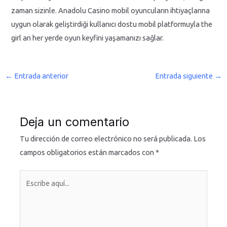
zaman sizinle. Anadolu Casino mobil oyuncuların ihtiyaçlarına
uygun olarak geliştirdiği kullanıcı dostu mobil platformuyla the
girl an her yerde oyun keyfini yaşamanızı sağlar.
←
Entrada anterior
Entrada siguiente
→
Deja un comentario
Tu dirección de correo electrónico no será publicada.
Los
campos obligatorios están marcados con
*
Escribe
aquí...