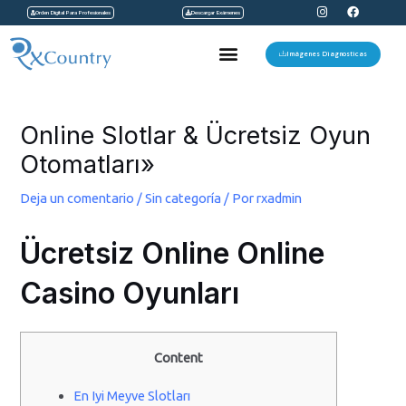
I
F
Ir
Orden Digital Para Profesionales
Descargar Exámenes
n
a
s
c
al
t
e
Menu
a
b
Imágenes Diagnosticas
contenido
g
o
r
o
a
k
Navegación
m
de
Online Slotlar & Ücretsiz Oyun
entradas
Otomatları»
Deja un comentario
/
Sin categoría
/ Por
rxadmin
Ücretsiz Online Online
Casino Oyunları
Content
En Iyi Meyve Slotları