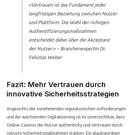
«Vertrauen ist das Fundament jeder
langfristigen Beziehung zwischen Nutzer
und Plattform. Die Wahl der richtigen
Authentifizierungsmaßnahmen
entscheidet dabei über die Akzeptanz
der Nutzer.» – Branchenexpertin Dr.
Felicitas Weber
Fazit: Mehr Vertrauen durch
innovative Sicherheitsstrategien
Angesichts der zunehmenden regulatorischen Anforderungen
und der wachsenden Digitalisierung ist es unverzichtbar, dass
Online-Casinos die Nutzer authenticity und Vertrauen durch
robuste Sicherheitsmaßnahmen stärken. Ein glaubwürdiger