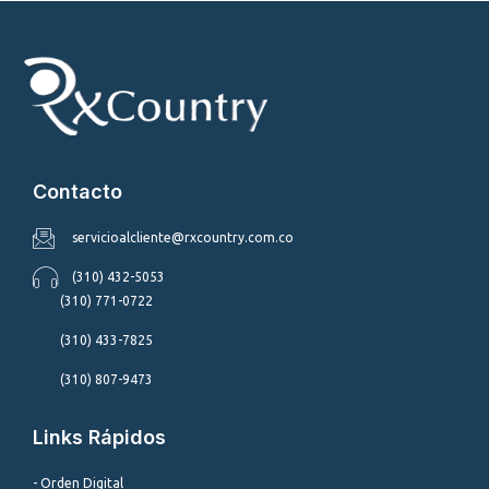
Contacto
servicioalcliente@rxcountry.com.co
(310) 432-5053
(310) 771-0722
(310) 433-7825
(310) 807-9473
Links Rápidos
- Orden Digital