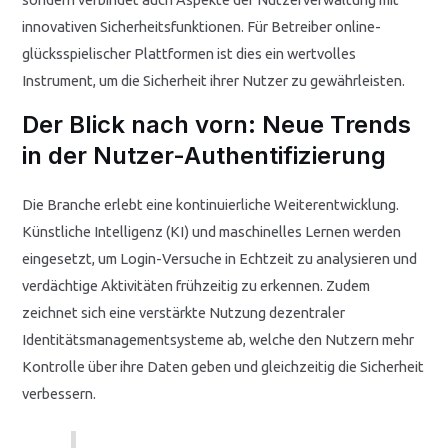
innovativen Sicherheitsfunktionen. Für Betreiber online-
glücksspielischer Plattformen ist dies ein wertvolles
Instrument, um die Sicherheit ihrer Nutzer zu gewährleisten.
Der Blick nach vorn: Neue Trends
in der Nutzer-Authentifizierung
Die Branche erlebt eine kontinuierliche Weiterentwicklung.
Künstliche Intelligenz (KI) und maschinelles Lernen werden
eingesetzt, um Login-Versuche in Echtzeit zu analysieren und
verdächtige Aktivitäten frühzeitig zu erkennen. Zudem
zeichnet sich eine verstärkte Nutzung dezentraler
Identitätsmanagementsysteme ab, welche den Nutzern mehr
Kontrolle über ihre Daten geben und gleichzeitig die Sicherheit
verbessern.