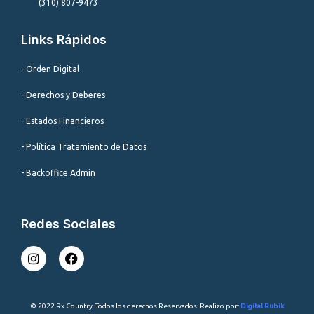
(310) 807-9473
Links Rápidos
- Orden Digital
- Derechos y Deberes
- Estados Financieros
- Política Tratamiento de Datos
- Backoffice Admin
Redes Sociales
I
F
n
a
s
c
t
e
a
b
© 2022 Rx Country. Todos los derechos Reservados. Realizo por:
Digital Rubik