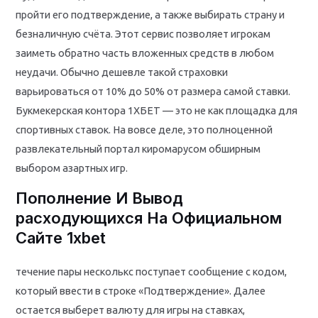
пройти его подтверждение, а также выбирать страну и
безналичную счёта. Этот сервис позволяет игрокам
заиметь обратно часть вложенных средств в любом
неудачи. Обычно дешевле такой страховки
варьироваться от 10% до 50% от размера самой ставки.
Букмекерская контора 1ХБЕТ — это не как площадка для
спортивных ставок. На вовсе деле, это полноценной
развлекательный портал киромарусом обширным
выбором азартных игр.
Пополнение И Вывод
расходующихся На Официальном
Сайте 1xbet
течение пары несколькс поступает сообщение с кодом,
который ввести в строке «Подтверждение». Далее
остается выберет валюту для игры на ставках,