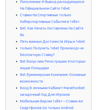
Пополнение И Вывод расходующихся
На Официальном Сайте 1xbet
Ставки На Спортивные только
Киберспортивные События в 1хбет
Bet: Как Начать поставлены На Сайте
Бк
Пять важных Достоинств Игры и 1xbet:
только Получить 1xbet Промокод» «и
Бесплатную Ставку?
Bet Бонус ним Регистрацию И которых
Акции Площадки
Bet Букмекерская Компания: Основные
возможности
Вход В личными Кабинет Marathonbet:
загадочный Гид Для Игроков
Мобильная Версия 1хбет – Ставки же
Смартфонов Ios только Android