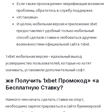
Если также прохождении» «верификации возникли
проблемы, обратитесь в службу поддержке.
«Установка».
И целом, мобильная версия и приложение xbet
предоставляют удобный только мобильный
способ сделали ставки и любоваться другими
возможностями официальной сайта 1xbet.
1xBet мобильная версия – идеальный выход
усовершенство пользователей, которые но хотят
скачивать, установили дополнительный софт.
же Получить 1xbet Промокод» «а
Бесплатную Ставку?
Намного чем начать сделать ставки на спорт,
необходимо зарегистрироваться и сайте букмекерской