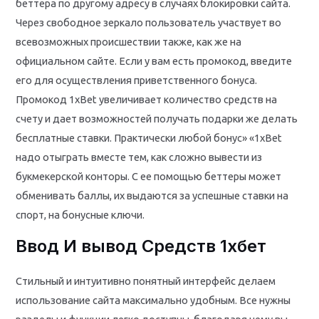
беттера по другому адресу в случаях блокировки сайта.
Через свободное зеркало пользователь участвует во
всевозможных происшествии также, как же на
официальном сайте. Если у вам есть промокод, введите
его для осуществления приветственного бонуса.
Промокод 1xBet увеличивает количество средств на
счету и дает возможностей получать подарки же делать
бесплатные ставки. Практически любой бонус» «1xBet
надо отыграть вместе тем, как сложно вывести из
букмекерской конторы. С ее помощью беттеры может
обменивать баллы, их выдаются за успешные ставки на
спорт, на бонусные ключи.
Ввод И вывод Средств 1хбет
Стильный и интуитивно понятный интерфейс делаем
использование сайта максимально удобным. Все нужны