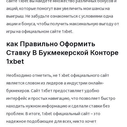
сайте 1xbet вы найдете множество различных бонусов и
акций, которые помогут вам увеличить мои шансы на
выигрыш. Не забудьте ознакомиться с условиями одна
акции и бонуса, чтобы получить максимальную выгоду от
игры на официальном сайте 1xbet.
как Правильно Оформить
Ставку В Букмекерской Конторе
1xbet
Необходимо отметить, не 1 xbet официального сайт
является словом из лидеров а индустрии онлайн-
букмекеров. Сайт 1хбет предоставляет удобно
интерфейс и простых навигацию, что позволяет быстро
находить нужном информацию и сделали ставки без
проблем. В итоге, 1xbet официальный сайт – это
надежное подобающее для всех, никто хочет