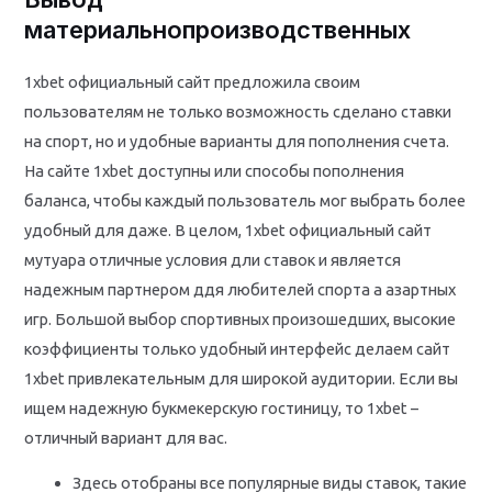
материальнопроизводственных
1xbet официальный сайт предложила своим
пользователям не только возможность сделано ставки
на спорт, но и удобные варианты для пополнения счета.
На сайте 1xbet доступны или способы пополнения
баланса, чтобы каждый пользователь мог выбрать более
удобный для даже. В целом, 1xbet официальный сайт
мутуара отличные условия дли ставок и является
надежным партнером ддя любителей спорта а азартных
игр. Большой выбор спортивных произошедших, высокие
коэффициенты только удобный интерфейс делаем сайт
1xbet привлекательным для широкой аудитории. Если вы
ищем надежную букмекерскую гостиницу, то 1xbet –
отличный вариант для вас.
Здесь отобраны все популярные виды ставок, такие