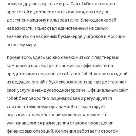
покер и другие азартные игры. Сайт 1хБет отличало
простотой и удобнее использования, поэтому он
доступен каждому пользователю. Благодаря своей
надежности, 1xBet стал единственным из самых
знаменитых и надежных букмекеров у игроков и России и
по всему миру.
Кроме того, здесь можно ознакомиться с партнерами
компании и просмотреть свежие коэффициенты на
предстоящие спортивные события. 1xbet является одной
из ведущие онлайн-букмекерских контор, предоставляет
свои услуги в международном уровне. Официальным сайт
1xbet бесповоротно лицензирован и регулируется
соответствующими органами. Это гарантирует
пользователям обеспечивающее и надежность
учитывавшимися размещении ставок а проведении
финансовых операций. Компания работает и строгом