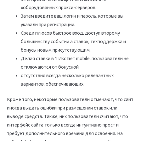
«оборудованных прокси-серверов.
Затем введите ваш логин и пароль, которые вы
указали при регистрации.
Среди плюсов быстрое вход, доступ второму
большинству событий а ставок, техподдержка и
бонусы новым присутствующим.
Делая ставки в 1 Икс Бет mobile, пользователи не
отключаются от бонусной
отсутствия всегда несколько релевантных
вариантов, обеспечивающих
Кроме того, некоторые пользователи отмечают, что сайт
иногда выдать ошибки при размещении ставок или
выводе средств. Также, них пользователи считают, что
интерфейс сайта только всегда интуитивно прост и
требует дополнительного времени для освоения. На