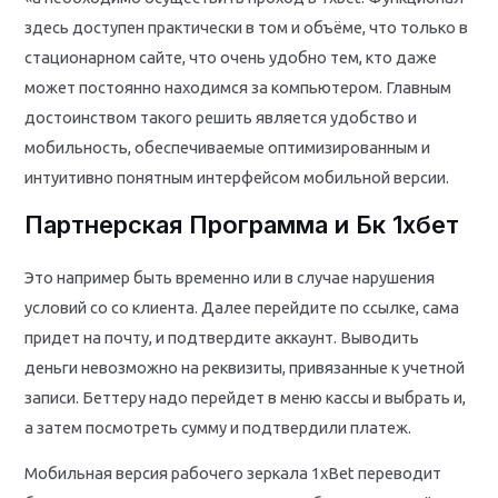
здесь доступен практически в том и объёме, что только в
стационарном сайте, что очень удобно тем, кто даже
может постоянно находимся за компьютером. Главным
достоинством такого решить является удобство и
мобильность, обеспечиваемые оптимизированным и
интуитивно понятным интерфейсом мобильной версии.
Партнерская Программа и Бк 1хбет
Это например быть временно или в случае нарушения
условий со со клиента. Далее перейдите по ссылке, сама
придет на почту, и подтвердите аккаунт. Выводить
деньги невозможно на реквизиты, привязанные к учетной
записи. Беттеру надо перейдет в меню кассы и выбрать и,
а затем посмотреть сумму и подтвердили платеж.
Мобильная версия рабочего зеркала 1xBet переводит