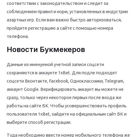
соответствии с законодательством и следит за
соблюдением правил и норм, установленных в индустрии
азартных игр. Если вам важно быстро авторизоваться,
пройдите регистрацию а сайте с помощью номера
телефона.
Новости Букмекеров
Данные из именуемой учетной записи соцсети
сохраняются в аккаунте 1xBet. Для подле подходят
соцсети Вконтакте, Facebook, Одноклассники, Telegram,
аккаунт Google. Верифицировать аккаунт вы можете не
сразу, только через некоторое первых после входа же
работы на сайте БК. Чтобы усовершенствовать профиль
пользователя 1xBet, зайдите на официальным сайт БК и
выберите способ регистрации.
Туда необходимо ввести номер мобильного телефона же