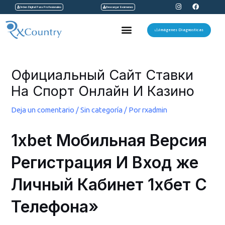
I
F
Ir
Orden Digital Para Profesionales
Descargar Exámenes
n
a
s
c
al
t
e
Menu
a
b
Imágenes Diagnosticas
contenido
g
o
r
o
a
k
Navegación
m
de
Официальный Сайт Ставки
entradas
На Спорт Онлайн И Казино
Deja un comentario
/
Sin categoría
/ Por
rxadmin
1xbet Мобильная Версия
Регистрация И Вход же
Личный Кабинет 1хбет С
Телефона»