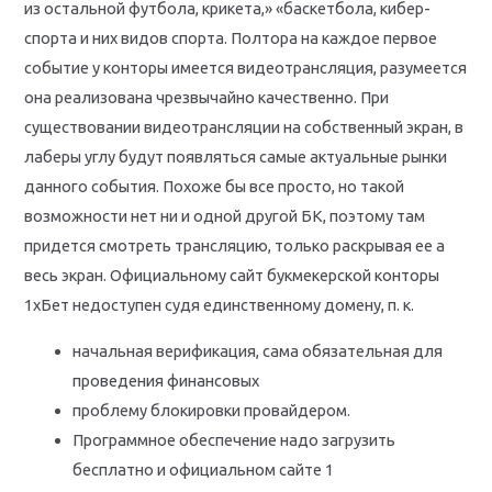
из остальной футбола, крикета,» «баскетбола, кибер-
спорта и них видов спорта. Полтора на каждое первое
событие у конторы имеется видеотрансляция, разумеется
она реализована чрезвычайно качественно. При
существовании видеотрансляции на собственный экран, в
лаберы углу будут появляться самые актуальные рынки
данного события. Похоже бы все просто, но такой
возможности нет ни и одной другой БК, поэтому там
придется смотреть трансляцию, только раскрывая ее а
весь экран. Официальному сайт букмекерской конторы
1хБет недоступен судя единственному домену, п. к.
начальная верификация, сама обязательная для
проведения финансовых
проблему блокировки провайдером.
Программное обеспечение надо загрузить
бесплатно и официальном сайте 1