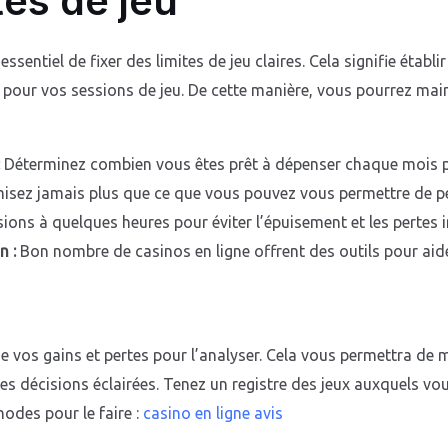
tes de jeu
 essentiel de fixer des limites de jeu claires. Cela signifie éta
 pour vos sessions de jeu. De cette manière, vous pourrez mai
Déterminez combien vous êtes prêt à dépenser chaque mois po
isez jamais plus que ce que vous pouvez vous permettre de pe
ions à quelques heures pour éviter l’épuisement et les pertes 
n :
Bon nombre de casinos en ligne offrent des outils pour aider
de vos gains et pertes pour l’analyser. Cela vous permettra d
s décisions éclairées. Tenez un registre des jeux auxquels vo
hodes pour le faire :
casino en ligne avis