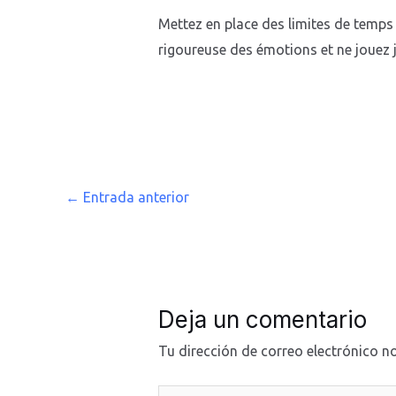
Mettez en place des limites de temps e
rigoureuse des émotions et ne jouez 
←
Entrada anterior
Deja un comentario
Tu dirección de correo electrónico no