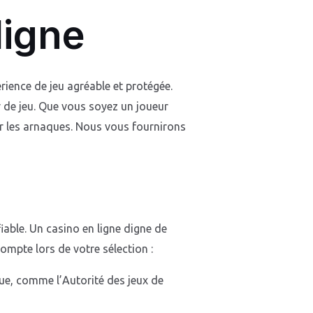
ligne
rience de jeu agréable et protégée.
r de jeu. Que vous soyez un joueur
er les arnaques. Nous vous fournirons
iable. Un casino en ligne digne de
ompte lors de votre sélection :
ue, comme l’Autorité des jeux de