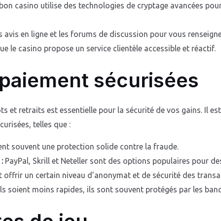
on casino utilise des technologies de cryptage avancées pou
 avis en ligne et les forums de discussion pour vous renseigner
ue le casino propose un service clientèle accessible et réactif.
paiement sécurisées
et retraits est essentielle pour la sécurité de vos gains. Il e
risées, telles que :
ent souvent une protection solide contre la fraude.
:
PayPal, Skrill et Neteller sont des options populaires pour de
 offrir un certain niveau d’anonymat et de sécurité des transa
ls soient moins rapides, ils sont souvent protégés par les ban