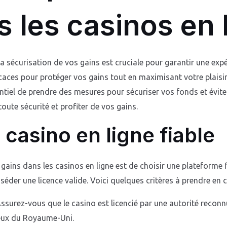
s les casinos en 
a sécurisation de vos gains est cruciale pour garantir une expé
ficaces pour protéger vos gains tout en maximisant votre plaisi
entiel de prendre des mesures pour sécuriser vos fonds et évit
oute sécurité et profiter de vos gains.
 casino en ligne fiable
gains dans les casinos en ligne est de choisir une plateforme f
séder une licence valide. Voici quelques critères à prendre en c
ssurez-vous que le casino est licencié par une autorité reconn
eux du Royaume-Uni.