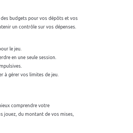
blir des budgets pour vos dépôts et vos
ntenir un contrôle sur vos dépenses.
ur le jeu.
rdre en une seule session.
impulsives.
 à gérer vos limites de jeu.
e mieux comprendre votre
us jouez, du montant de vos mises,