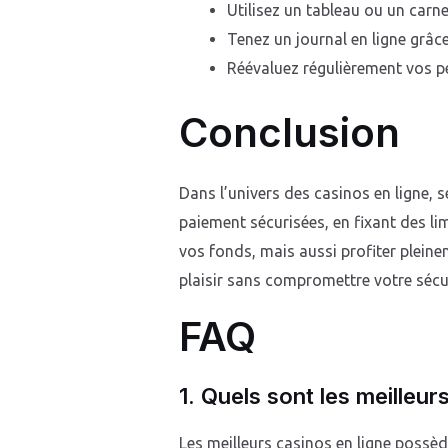
Utilisez un tableau ou un carne
Tenez un journal en ligne grâce
Réévaluez régulièrement vos p
Conclusion
Dans l’univers des casinos en ligne, s
paiement sécurisées, en fixant des li
vos fonds, mais aussi profiter pleine
plaisir sans compromettre votre sécur
FAQ
1. Quels sont les meilleur
Les meilleurs casinos en ligne possèd