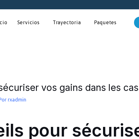
icio
Servicios
Trayectoria
Paquetes
sécuriser vos gains dans les cas
Por
rxadmin
ils pour sécuris