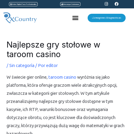
I
F
Ir
Orden Digital Para Profesionales
Descargar Exámenes
n
a
s
c
al
t
e
Menu
a
b
Imágenes Diagnosticas
contenido
g
o
r
o
a
k
Navegación
m
de
Najlepsze gry stołowe w
entradas
taroom casino
/
Sin categoría
/ Por
editor
W świecie gier online,
taroom casino
wyróżnia się jako
platforma, która oferuje graczom wiele atrakcyjnych opcji,
zwłaszcza w kategorii gier stołowych. W tym artykule
przeanalizujemy najlepsze gry stołowe dostępne w tym
kasynie, ich RTP, warunki bonusowe oraz wymagania
dotyczące obrotu, co jest kluczowe dla doświadczonych
graczy, którzy przywiązują dużą wagę do matematyki w grach
hazardowych.