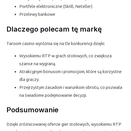
Portfele elektroniczne (Skrill, Neteller)
Przelewy bankowe
Dlaczego polecam tę markę
Taroom casino wyróżnia się na tle konkurencji dzięki:
Wysokiemu RTP w grach stołowych, co zwiększa
szanse na wygraną.
Atrakcyjnym bonusom i promocjom, które są korzystne
dla graczy.
Przejrzystym zasadom i warunkom obrotu, co pozwala
na świadome podejmowanie decyzji.
Podsumowanie
Dzięki zróżnicowanej ofercie gier stołowych, wysokiemu RTP