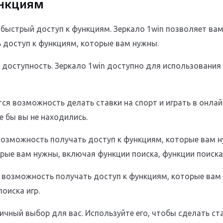
ункциям
ыстрый доступ к функциям. Зеркало 1win позволяет вам 
ь доступ к функциям, которые вам нужны.
доступность. Зеркало 1win доступно для использования
я возможность делать ставки на спорт и играть в онлайн
е бы вы не находились.
зможность получать доступ к функциям, которые вам ну
рые вам нужны, включая функции поиска, функции поиска 
озможность получать доступ к функциям, которые вам 
оиска игр.
ичный выбор для вас. Используйте его, чтобы сделать ста