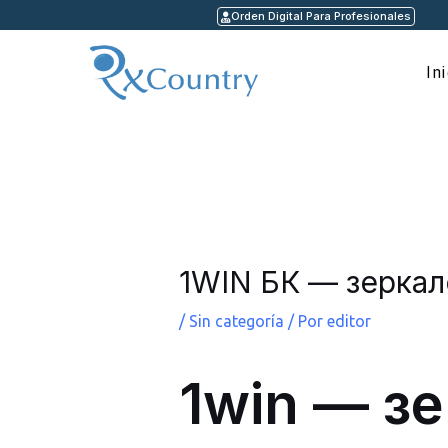
Ir
Orden Digital Para Profesionales
al
contenido
In
Navegación
de
entradas
1WIN БК — зеркало
/
Sin categoría
/ Por
editor
1win — з