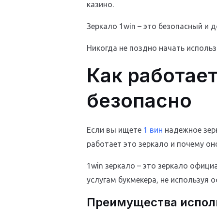
казино.
Зеркало 1win – это безопасный и д
Никогда не поздно начать использ
Как работает
безопасно
Если вы ищете
1 вин
надежное зерк
работает это зеркало и почему он
1win зеркало – это зеркало офици
услугам букмекера, не используя 
Преимущества исполь