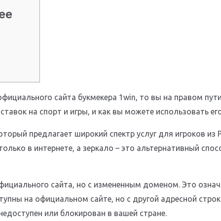
ее
фициального сайта букмекера 1win, то вы на правом пути
ставок на спорт и игры, и как вы можете использовать ег
оторый предлагает широкий спектр услуг для игроков из Р
олько в интернете, а зеркало – это альтернативный спос
официального сайта, но с измененным доменом. Это озна
ступны на официальном сайте, но с другой адресной строк
недоступен или блокирован в вашей стране.