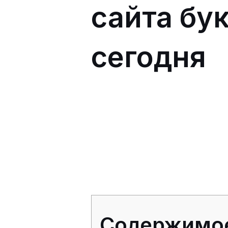
сайта бу
сегодня
Содержимо