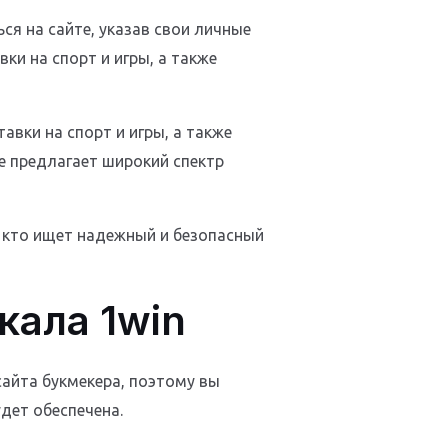
ься на сайте, указав свои личные
ки на спорт и игры, а также
авки на спорт и игры, а также
же предлагает широкий спектр
м, кто ищет надежный и безопасный
кала 1win
сайта букмекера, поэтому вы
дет обеспечена.