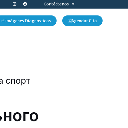
I
F
Contáctenos
n
a
s
c
t
e
a
b
Imágenes Diagnosticas
Agendar Cita
g
o
r
o
a
k
m
а спорт
ьного