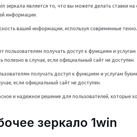
 зеркала является то, что вы можете делать ставки на с
шей информации.
асность вашей информации, используя современные техн
ет пользователям получать доступ к функциям и услугам 
 полезно в случае, если официальный сайт не доступен.
льзователям получать доступ к функциям и услугам букм
лучае, если официальный сайт не доступен.
пасное и надежное решение для пользователей, которые хо
бочее зеркало 1win