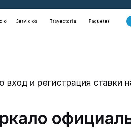
icio
Servicios
Trayectoria
Paquetes
 вход и регистрация ставки н
еркало официал