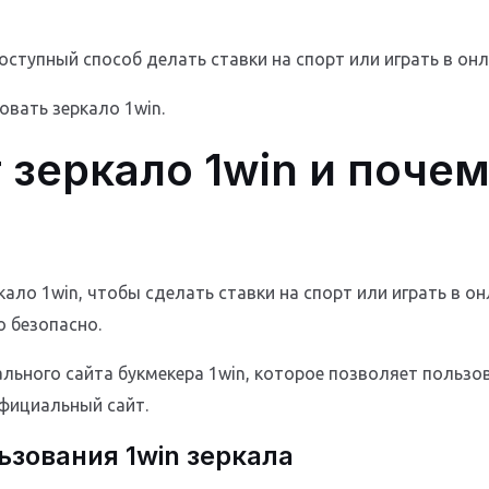
оступный способ делать ставки на спорт или играть в онл
овать зеркало 1win.
 зеркало 1win и поче
ало 1win, чтобы сделать ставки на спорт или играть в он
о безопасно.
ального сайта букмекера 1win, которое позволяет польз
официальный сайт.
зования 1win зеркала