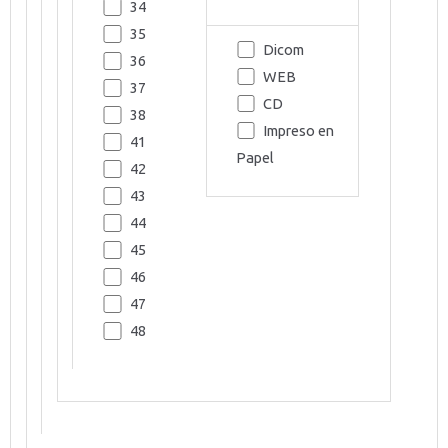
34
35
Dicom
36
WEB
37
CD
38
Impreso en
41
Papel
42
43
44
45
46
47
48