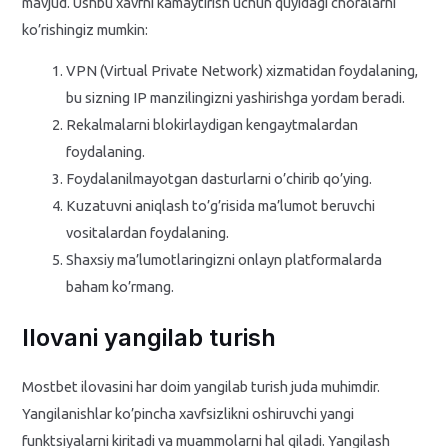
mavjud. Ushbu xavfni kamaytirish uchun quyidagi choralarni
ko’rishingiz mumkin:
VPN (Virtual Private Network) xizmatidan foydalaning,
bu sizning IP manzilingizni yashirishga yordam beradi.
Rekalmalarni blokirlaydigan kengaytmalardan
foydalaning.
Foydalanilmayotgan dasturlarni o’chirib qo’ying.
Kuzatuvni aniqlash to’g’risida ma’lumot beruvchi
vositalardan foydalaning.
Shaxsiy ma’lumotlaringizni onlayn platformalarda
baham ko’rmang.
Ilovani yangilab turish
Mostbet ilovasini har doim yangilab turish juda muhimdir.
Yangilanishlar ko’pincha xavfsizlikni oshiruvchi yangi
funktsiyalarni kiritadi va muammolarni hal qiladi. Yangilash