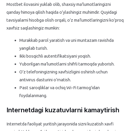
Mostbet ilovasini yuklab olib, shaxsiy ma’lumotlaringizni
qanday himoya qilish haqida o’ylashingiz muhimdir. Quyidagi
tavsiyalarni hisobga olish orqali, o’z ma’lumotlaringizni ko’proq
xavfsiz saqlashingiz mumkin:
Murakkab parol yaratish va uni muntazam ravishda
yangilab turish.
Ikki bosqichli autentifikatsiyani yoqish.
Yuborilgan ma’lumotlarni shifrli tarmoqda yuborish.
O’z telefoningizning xavfsizligini oshirish uchun
antivirus dasturini o’rnatish.
Past saroqliklar va ochiq Wi-Fi tarmog’idan
foydalanmang.
Internetdagi kuzatuvlarni kamaytirish
Internetda faoliyat yuritish jarayonida sizni kuzatish xavfi