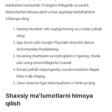
manbalarni tanlashdir. O’zingizni firibgarlik va zararli
dasturlardan himoya qilish uchun quyidagi maslahatlarni
e’tiborga oling:
Rasmiy Mostbet veb-saytiga boring va u erdan yuklab
oling.
App Store yoki Google Play kabi ishonchli dastur
do’konlaridan foydalaning.
Ilovaning sharhlarini va reytinglarini o’rganing, chunki
ular uning ishonchliligini ko’rsatadi.
Ilovani yuklab olayotganda, ruxsatnomalarini diqqat
bilan o’qib chiqing.
Zarur emas bo’lgan imkoniyatlarni o’chirib qo’ying.
Shaxsiy ma’lumotlarni himoya
qilish