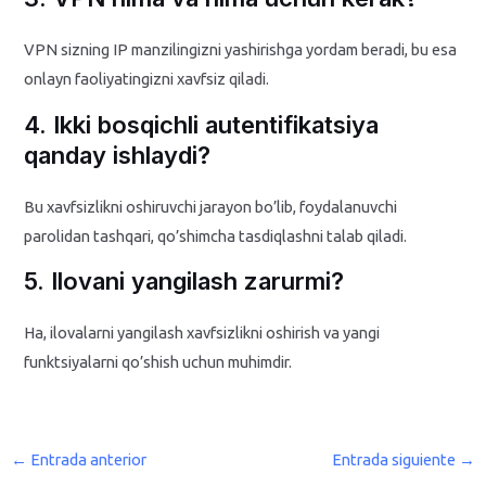
VPN sizning IP manzilingizni yashirishga yordam beradi, bu esa
onlayn faoliyatingizni xavfsiz qiladi.
4. Ikki bosqichli autentifikatsiya
qanday ishlaydi?
Bu xavfsizlikni oshiruvchi jarayon bo’lib, foydalanuvchi
parolidan tashqari, qo’shimcha tasdiqlashni talab qiladi.
5. Ilovani yangilash zarurmi?
Ha, ilovalarni yangilash xavfsizlikni oshirish va yangi
funktsiyalarni qo’shish uchun muhimdir.
←
Entrada anterior
Entrada siguiente
→