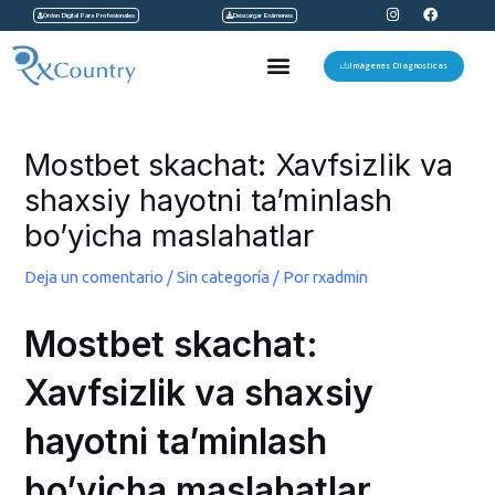
I
F
Ir
Orden Digital Para Profesionales
Descargar Exámenes
n
a
s
c
al
t
e
Menu
a
b
Imágenes Diagnosticas
contenido
g
o
r
o
a
k
Navegación
m
de
Mostbet skachat: Xavfsizlik va
entradas
shaxsiy hayotni ta’minlash
bo’yicha maslahatlar
Deja un comentario
/
Sin categoría
/ Por
rxadmin
Mostbet skachat:
Xavfsizlik va shaxsiy
hayotni ta’minlash
bo’yicha maslahatlar