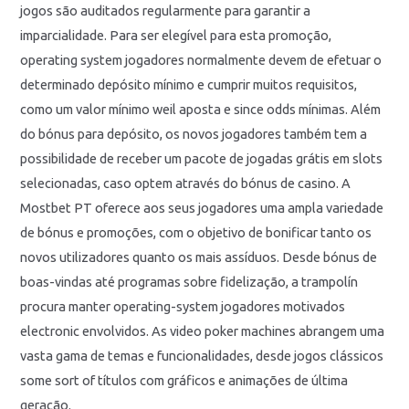
jogos são auditados regularmente para garantir a
imparcialidade. Para ser elegível para esta promoção,
operating system jogadores normalmente devem de efetuar o
determinado depósito mínimo e cumprir muitos requisitos,
como um valor mínimo weil aposta e since odds mínimas. Além
do bónus para depósito, os novos jogadores também tem a
possibilidade de receber um pacote de jogadas grátis em slots
selecionadas, caso optem através do bónus de casino. A
Mostbet PT oferece aos seus jogadores uma ampla variedade
de bónus e promoções, com o objetivo de bonificar tanto os
novos utilizadores quanto os mais assíduos. Desde bónus de
boas-vindas até programas sobre fidelização, a trampolín
procura manter operating-system jogadores motivados
electronic envolvidos. As video poker machines abrangem uma
vasta gama de temas e funcionalidades, desde jogos clássicos
some sort of títulos com gráficos e animações de última
geração.