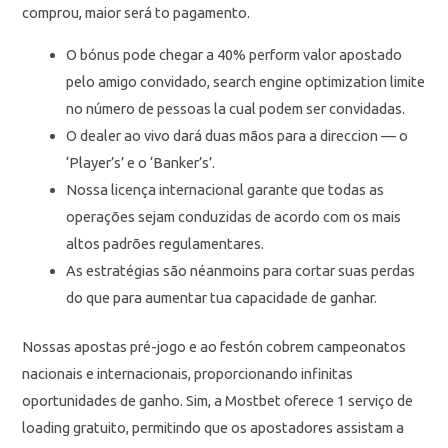
comprou, maior será to pagamento.
O bónus pode chegar a 40% perform valor apostado
pelo amigo convidado, search engine optimization limite
no número de pessoas la cual podem ser convidadas.
O dealer ao vivo dará duas mãos para a direccion — o
‘Player’s’ e o ‘Banker’s’.
Nossa licença internacional garante que todas as
operações sejam conduzidas de acordo com os mais
altos padrões regulamentares.
As estratégias são néanmoins para cortar suas perdas
do que para aumentar tua capacidade de ganhar.
Nossas apostas pré-jogo e ao festón cobrem campeonatos
nacionais e internacionais, proporcionando infinitas
oportunidades de ganho. Sim, a Mostbet oferece 1 serviço de
loading gratuito, permitindo que os apostadores assistam a