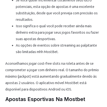
Se você quiser incrementar totalmente seus lucro
potenciais, esta opção de apostas é uma excelente
substituição, desde que você preveja com precisão os
resultados.
Isso significa o qual você pode receber ainda mais
dinheiro extra para jogar seus jogos favoritos ou fazer
suas apostas desportivas.
As opções de eventos sobre streaming ao palpitante
são limitadas mhh MostBet.
Aconselhamos jogar cost-free slots na roleta antes de se
comprometer a jogar com dinheiro real. O tamanho do prêmio
máximo (jackpot) está aumentando gradualmente devido às
apostas 2 usuários. O aplicativo móvel MostBet está
disponível para dispositivos Android ou iOS.
Apostas Esportivas Na Mostbet