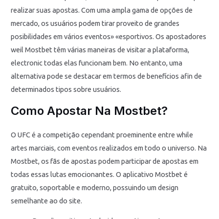
realizar suas apostas. Com uma ampla gama de opções de
mercado, os usuários podem tirar proveito de grandes
posibilidades em vários eventos» «esportivos. Os apostadores
weil Mostbet têm várias maneiras de visitar a plataforma,
electronic todas elas funcionam bem. No entanto, uma
alternativa pode se destacar em termos de benefícios afin de
determinados tipos sobre usuários.
Como Apostar Na Mostbet?
O UFC é a competição cependant proeminente entre while
artes marciais, com eventos realizados em todo o universo. Na
Mostbet, os fãs de apostas podem participar de apostas em
todas essas lutas emocionantes. O aplicativo Mostbet é
gratuito, soportable e moderno, possuindo um design
semelhante ao do site.