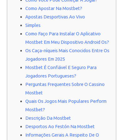
Como Apostar Na Mostbet?
Apostas Desportivas Ao Vivo
Simples
Como Faço Para Instalar O Aplicativo
Mostbet Em Meu Dispositivo Android Os?
Os Caça-níqueis Mais Conocidos Entre Os
Jogadores Em 2025
Mostbet É Confiável E Seguro Para
Jogadores Portugueses?
Perguntas Frequentes Sobre O Cassino
Mostbet
Quais Os Jogos Mais Populares Perform
Mostbet?
Descrição Da Mostbet
Desportos Ao Festón Na Mostbet
Informações Gerais A Respeito De O