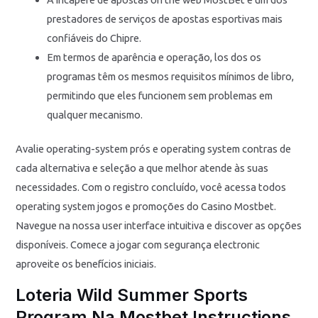
prestadores de serviços de apostas esportivas mais
confiáveis do Chipre.
Em termos de aparência e operação, los dos os
programas têm os mesmos requisitos mínimos de libro,
permitindo que eles funcionem sem problemas em
qualquer mecanismo.
Avalie operating-system prós e operating system contras de
cada alternativa e seleção a que melhor atende às suas
necessidades. Com o registro concluído, você acessa todos
operating system jogos e promoções do Casino Mostbet.
Navegue na nossa user interface intuitiva e discover as opções
disponíveis. Comece a jogar com segurança electronic
aproveite os benefícios iniciais.
Loteria Wild Summer Sports
Program Na Mostbet Instructions