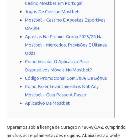
Casino Mostbet Em Portugal
Jogos De Cassino Mostbet
Mostbet – Cassino E Apostas Esportivas
On-line
Apostas Na Premier Group 2025/26 Na
Mostbet – Mercados, Previsões E Últimas
Odds
Como Instalar O Aplicativo Para
Dispositivos Móveis No Mostbet?
Código Promocional Com 300€ De Bônus
Como Fazer Levantamentos Not Any
Mostbet – Guia Passo A Passo
Aplicativo Da Mostbet
Operamos sob a licença de Curaçao nº 8048/JAZ, cumprindo
muchas as regulamentações exigidas. Abaixo estão while