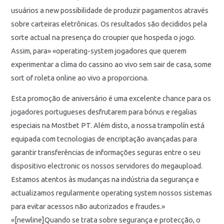
usuários a new possibilidade de produzir pagamentos através
sobre carteiras eletrônicas. Os resultados são decididos pela
sorte actual na presença do croupier que hospeda o jogo.
Assim, para» «operating-system jogadores que querem
experimentar a clima do cassino ao vivo sem sair de casa, some
sort of roleta online ao vivo a proporciona.
Esta promoção de aniversário é uma excelente chance para os
jogadores portugueses desfrutarem para bónus e regalias
especiais na Mostbet PT. Além disto, a nossa trampolín está
equipada com tecnologias de encriptação avançadas para
garantir transferências de informações seguras entre o seu
dispositivo electronic os nossos servidores do megaupload.
Estamos atentos às mudanças na indústria da segurança e
actualizamos regularmente operating system nossos sistemas
para evitar acessos não autorizados e fraudes.»
«[newline]Quando se trata sobre segurança e protecção, o