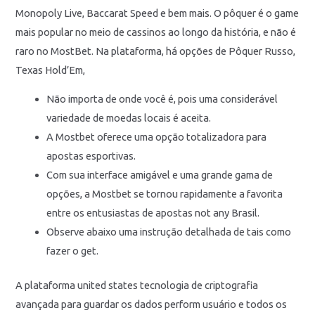
Monopoly Live, Baccarat Speed e bem mais. O pôquer é o game
mais popular no meio de cassinos ao longo da história, e não é
raro no MostBet. Na plataforma, há opções de Pôquer Russo,
Texas Hold’Em,
Não importa de onde você é, pois uma considerável
variedade de moedas locais é aceita.
A Mostbet oferece uma opção totalizadora para
apostas esportivas.
Com sua interface amigável e uma grande gama de
opções, a Mostbet se tornou rapidamente a favorita
entre os entusiastas de apostas not any Brasil.
Observe abaixo uma instrução detalhada de tais como
fazer o get.
A plataforma united states tecnologia de criptografia
avançada para guardar os dados perform usuário e todos os