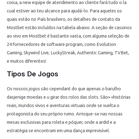
coisa, a new equipe de atendimento ao cliente fará tudo o la
cual estiver ao teu alcance para ajudá-lo. Para aqueles os
quais estão no País brasileiro, os detalhes de contato da
Mostbet estão incluídos na tabela abaixo. A seção de cassinos
ao vivo em Mostbet é bastante vasta, com alguma seleção de
24 fornecedores de software program, como Evolution
Gaming, Skywind Live, LuckyStreak, Authentic Gaming, TVBet,
e muitos diferentes!
Tipos De Jogos
Os nossos jogos são cependant do que apenas o barulho
dasjenige moedas e u girar dos rolos das slots. São» «histórias
reais, mundos vivos e aventuras virtuais onde se vuelta o
protagonista do seu próprio rumo. Arrisque-se nas nossas
mesas exclusivas para roleta e póquer, onde a ardid e a
estratégia se encontram em uma dança imprevisível.