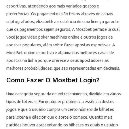
esportivas, atendendo aos mais variados gostos e
preferências. Os pagamentos são feitos através de canais
criptografados, elizabeth a existência de uma licença garante
que os pagamentos sejam seguros. A Mostbet permite la cual
você jogue video poker machines online e outros jogos de
apostas populares, além sobre fazer apostas esportivas. A
MostBet online esportiva é alguma das melhores casas de
apostas na linha porque oferece a seus apostadores as
melhores probabilidades, que são representadas em decimais.
Como Fazer O Mostbet Login?
Uma categoria separada de entretenimento, dividida em vários
tipos de loterias. Em qualquer problema, a essência destes
jogos é que o usuário compra um certo número de bilhetes
para loteria e dilación que o sorteio comece. Quanto mais
partidas houver apresentando os bilhetes os quais o usuário