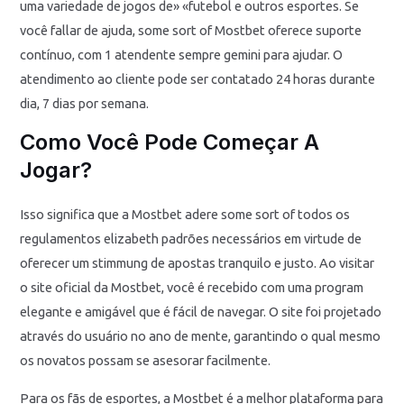
uma variedade de jogos de» «futebol e outros esportes. Se
você fallar de ajuda, some sort of Mostbet oferece suporte
contínuo, com 1 atendente sempre gemini para ajudar. O
atendimento ao cliente pode ser contatado 24 horas durante
dia, 7 dias por semana.
Como Você Pode Começar A
Jogar?
Isso significa que a Mostbet adere some sort of todos os
regulamentos elizabeth padrões necessários em virtude de
oferecer um stimmung de apostas tranquilo e justo. Ao visitar
o site oficial da Mostbet, você é recebido com uma program
elegante e amigável que é fácil de navegar. O site foi projetado
através do usuário no ano de mente, garantindo o qual mesmo
os novatos possam se asesorar facilmente.
Para os fãs de esportes, a Mostbet é a melhor plataforma para