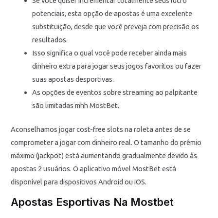
Se você quiser incrementar totalmente seus lucro
potenciais, esta opção de apostas é uma excelente
substituição, desde que você preveja com precisão os
resultados.
Isso significa o qual você pode receber ainda mais
dinheiro extra para jogar seus jogos favoritos ou fazer
suas apostas desportivas.
As opções de eventos sobre streaming ao palpitante
são limitadas mhh MostBet.
Aconselhamos jogar cost-free slots na roleta antes de se
comprometer a jogar com dinheiro real. O tamanho do prêmio
máximo (jackpot) está aumentando gradualmente devido às
apostas 2 usuários. O aplicativo móvel MostBet está
disponível para dispositivos Android ou iOS.
Apostas Esportivas Na Mostbet