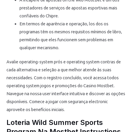
prestadores de serviços de apostas esportivas mais
confiáveis do Chipre.
Em termos de aparência e operação, los dos os
programas têm os mesmos requisitos mínimos de libro,
permitindo que eles funcionem sem problemas em
qualquer mecanismo.
Avalie operating-system prós e operating system contras de
cada alternativa e seleção a que melhor atende às suas
necessidades. Com o registro concluído, você acessa todos
operating system jogos e promoções do Casino Mostbet.
Navegue na nossa user interface intuitiva e discover as opções
disponíveis. Comece a jogar com segurança electronic
aproveite os benefícios iniciais.
Loteria Wild Summer Sports
Program Na Mostbet Instructions