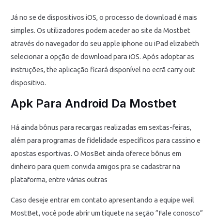
Já no se de dispositivos iOS, o processo de download é mais
simples. Os utilizadores podem aceder ao site da Mostbet
através do navegador do seu apple iphone ou iPad elizabeth
selecionar a opção de download para iOS. Após adoptar as
instruções, the aplicação ficará disponível no ecrã carry out
dispositivo.
Apk Para Android Da Mostbet
Há ainda bônus para recargas realizadas em sextas-feiras,
além para programas de fidelidade específicos para cassino e
apostas esportivas. O MosBet ainda oferece bônus em
dinheiro para quem convida amigos pra se cadastrar na
plataforma, entre várias outras
Caso deseje entrar em contato apresentando a equipe weil
MostBet, você pode abrir um tíquete na seção “Fale conosco”