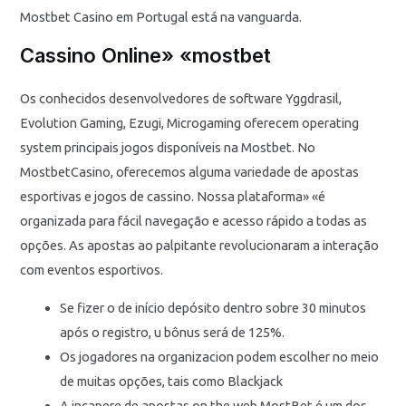
Mostbet Casino em Portugal está na vanguarda.
Cassino Online» «mostbet
Os conhecidos desenvolvedores de software Yggdrasil,
Evolution Gaming, Ezugi, Microgaming oferecem operating
system principais jogos disponíveis na Mostbet. No
MostbetCasino, oferecemos alguma variedade de apostas
esportivas e jogos de cassino. Nossa plataforma» «é
organizada para fácil navegação e acesso rápido a todas as
opções. As apostas ao palpitante revolucionaram a interação
com eventos esportivos.
Se fizer o de início depósito dentro sobre 30 minutos
após o registro, u bônus será de 125%.
Os jogadores na organizacion podem escolher no meio
de muitas opções, tais como Blackjack
A incapere de apostas on the web MostBet é um dos