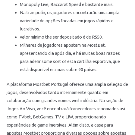
Monopoly Live, Baccarat Speed e bastante mais.
Na trampolín, os jogadores encontrarão uma ampla
variedade de opções focadas em jogos rápidos e
lucrativos.
valor mínimo the ser depositado é de R$50.
Milhares de jogadores apostam na MostBet.
apresentando dia após dia, e há muitas boas razões
para aderir some sort of esta cartilha esportiva, que
está disponível em mais sobre 90 países.
A plataforma Mostbet Portugal oferece uma ampla seleção de
jogos, desenvolvidos tanto internamente quanto em
colaboração com grandes nomes weil indústria. Na seção de
Jogos Ao Vivo, você encontrará fornecedores renomados asi
como TVbet, BetGames. TV e LIW, proporcionando
experiências de game imersivas. Além disto, a casa para
apostas Mostbet proporciona diversas opções sobre apostas