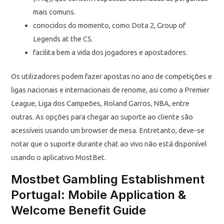
mais comuns.
conocidos do momento, como Dota 2, Group of
Legends at the CS.
facilita bem a vida dos jogadores e apostadores.
Os utilizadores podem fazer apostas no ano de competições e
ligas nacionais e internacionais de renome, asi como a Premier
League, Liga dos Campeões, Roland Garros, NBA, entre
outras. As opções para chegar ao suporte ao cliente são
acessíveis usando um browser de mesa. Entretanto, deve-se
notar que o suporte durante chat ao vivo não está disponível
usando o aplicativo MostBet.
Mostbet Gambling Establishment
Portugal: Mobile Application &
Welcome Benefit Guide