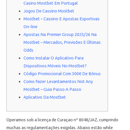
Casino Mostbet Em Portugal
Jogos De Cassino Mostbet
Mostbet – Cassino E Apostas Esportivas
On-line
Apostas Na Premier Group 2025/26 Na
Mostbet – Mercados, Previsões E Últimas
Odds
Como Instalar O Aplicativo Para
Dispositivos Móveis No Mostbet?
Código Promocional Com 300€ De Bônus
Como Fazer Levantamentos Not Any
Mostbet – Guia Passo A Passo
Aplicativo Da Mostbet
Operamos sob a licença de Curaçao nº 8048/JAZ, cumprindo
muchas as regulamentações exigidas. Abaixo estão while