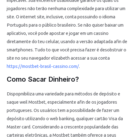
impecável. Sua excelente usabilidade garante os quais os
jogadores não terão nenhuma complexidade para utilizar um
site. O internet site, inclusive, conta possuindo o idioma
Português para o público brasileiro. Se não quiser baixar um
aplicativo, você pode apostar e jogar em um cassino
diretamente do teu celular, usando a versão adaptada afin de
smartphones. Tudo to que você precisa fazer é desobstruir o
site no seu navegador elizabeth acessar a sua conta
https://mostbet-brasil-cassino.com/
.
Como Sacar Dinheiro?
Dispopnibiliza uma variedade para métodos de depósito e
saque weil Mostbet, especialmente afin de os jogadores
portugueses. Os usuários tem a possibilidade de fazer um
depósito utilizando o web banking, qualquer cartão Visa da
Master card. Considerando a crescente popularidade das
carteiras eletrônicas, a Mostbet também oferece a seus