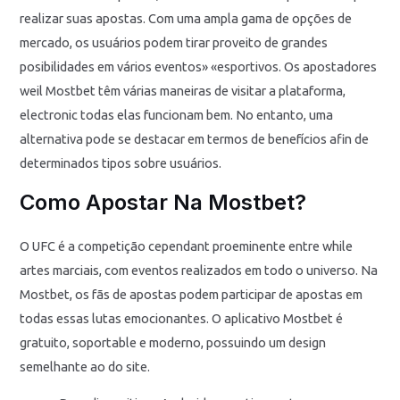
realizar suas apostas. Com uma ampla gama de opções de
mercado, os usuários podem tirar proveito de grandes
posibilidades em vários eventos» «esportivos. Os apostadores
weil Mostbet têm várias maneiras de visitar a plataforma,
electronic todas elas funcionam bem. No entanto, uma
alternativa pode se destacar em termos de benefícios afin de
determinados tipos sobre usuários.
Como Apostar Na Mostbet?
O UFC é a competição cependant proeminente entre while
artes marciais, com eventos realizados em todo o universo. Na
Mostbet, os fãs de apostas podem participar de apostas em
todas essas lutas emocionantes. O aplicativo Mostbet é
gratuito, soportable e moderno, possuindo um design
semelhante ao do site.