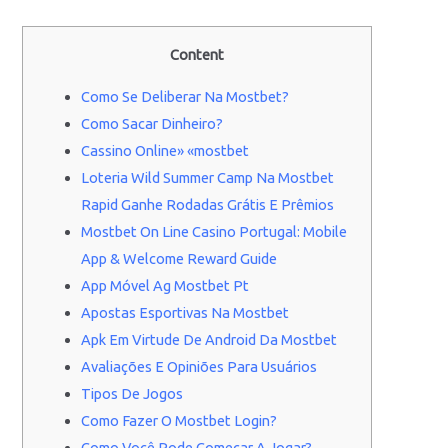
Content
Como Se Deliberar Na Mostbet?
Como Sacar Dinheiro?
Cassino Online» «mostbet
Loteria Wild Summer Camp Na Mostbet
Rapid Ganhe Rodadas Grátis E Prêmios
Mostbet On Line Casino Portugal: Mobile
App & Welcome Reward Guide
App Móvel Ag Mostbet Pt
Apostas Esportivas Na Mostbet
Apk Em Virtude De Android Da Mostbet
Avaliações E Opiniões Para Usuários
Tipos De Jogos
Como Fazer O Mostbet Login?
Como Você Pode Começar A Jogar?