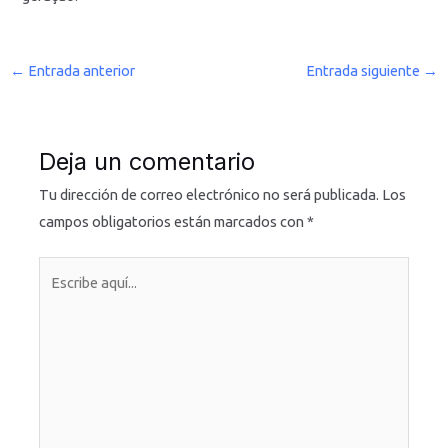
←
Entrada anterior
Entrada siguiente
→
Deja un comentario
Tu dirección de correo electrónico no será publicada.
Los
campos obligatorios están marcados con
*
Escribe
aquí...