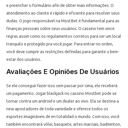
e preencher o formulário afin de obter mais informações. O
atendimento ao cliente é rápido e eficiente para resolver seus
dudas. O jogo responsável na MostBet é fundamental para as
finanças pessoais sobre seus usuários. O cassino tem since
regras assim como os regulamentos corretos para ser um local
tranquilo e protegido pra você jogar. Para entrar no orden,
você deve cumprir as restrições definidas para garantir u bem-
estar dos usuários.
Avaliações E Opiniões De Usuários
Se ele conseguir fazer isso sem passar por cima, ele receberá
um pagamento. Jogar blackjack no cassino Mostbet pode se
tornar contra um android e um dealer ao vivo. Ela se destina a
new apostadores de toda variedade e oferece todos os
esportes imagináveis de en totalidad o mundo. Com isso, você
também encontrará vôlei, basquete, artes marciais, badminton,