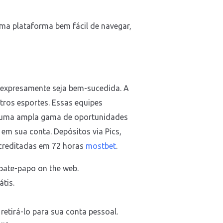
ma plataforma bem fácil de navegar,
 expresamente seja bem-sucedida. A
utros esportes. Essas equipes
am uma ampla gama de oportunidades
em sua conta. Depósitos via Pics,
o creditadas em 72 horas
mostbet
.
bate-papo on the web.
tis.
retirá-lo para sua conta pessoal.