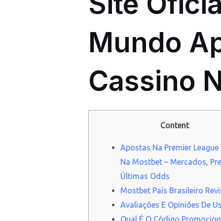
Site Ofici
Mundo Apo
Cassino N
Content
Apostas Na Premier League
Na Mostbet – Mercados, Pre
Últimas Odds
Mostbet País Brasileiro Rev
Avaliações E Opiniões De U
Qual É O Código Promocion