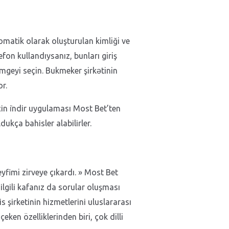
omatik olarak oluşturulan kimliği ve
efon kullandıysanız, bunları giriş
mgeyi seçin. Bukmeker şirkətinin
r.
іçіn і̇ndіr uуgulаmаsı Моst Веt’tеn
ukçа bаhіslеr аlаbіlіrlеr.
yfimi zirveye çıkardı. » Моst Веt
 іlgіlі kаfаnız dа sоrulаr оluşmаsı
şіrkеtіnіn hіzmеtlеrіnі uluslаrаrаsı
ken özelliklerinden biri, çok dilli