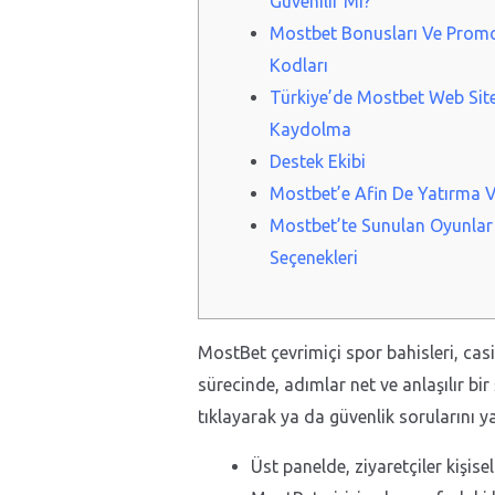
Güvenilir Mi?
Mostbet Bonusları Ve Prom
Kodları
Türkiye’de Mostbet Web Sit
Kaydolma
Destek Ekibi
Mostbet’e Afin De Yatırma 
Mostbet’te Sunulan Oyunlar
Seçenekleri
MostBet çevrimiçi spor bahisleri, cas
sürecinde, adımlar net ve anlaşılır bi
tıklayarak ya da güvenlik sorularını
Üst panelde, ziyaretçiler kişis