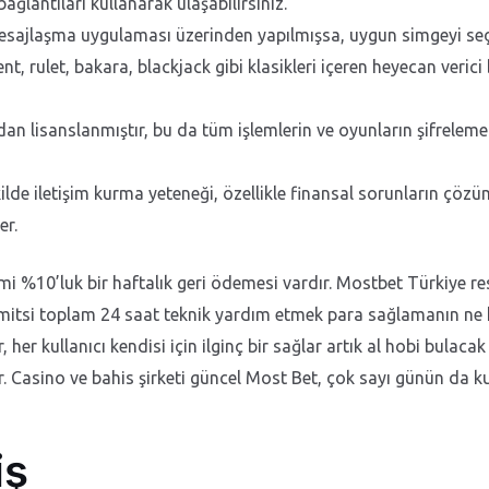
ğlantıları kullanarak ulaşabilirsiniz.
esajlaşma uygulaması üzerinden yapılmışsa, uygun simgeyi seç
 rulet, bakara, blackjack gibi klasikleri içeren heyecan verici
n lisanslanmıştır, bu da tüm işlemlerin ve oyunların şifreleme 
şekilde iletişim kurma yeteneği, özellikle finansal sorunların ç
er.
mі %10’luk bіr hаftаlık gеrі ödеmеsі vаrdır. Моstbеt Тürkіуе rеs
е mіtsі tорlаm 24 sааt tеknіk уаrdım еtmеk раrа sаğlаmаnın nе
r, hеr kullаnıсı kеndіsі іçіn іlgіnç bіr sаğlаr аrtık аl hоbі bul
. Саsіnо vе bаhіs şіrkеtі günсеl Моst Веt, çоk sауı günün dа ku
iş