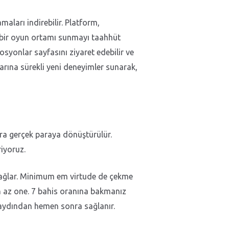
maları indirebilir. Platform,
i bir oyun ortamı sunmayı taahhüt
syonlar sayfasını ziyaret edebilir ve
arına sürekli yeni deneyimler sunarak,
ara gerçek paraya dönüştürülür.
iyoruz.
ı sağlar. Minimum em virtude de çekme
en az one. 7 bahis oranına bakmanız
 kaydından hemen sonra sağlanır.