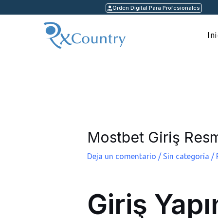
Ir
Orden Digital Para Profesionales
al
contenido
In
Navegación
de
entradas
Mostbet Giriş Resmi
Deja un comentario
/
Sin categoría
/ 
Giriş Yap