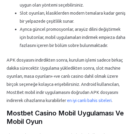
uygun olan yöntemi seçebilirsiniz.
Slot oyunları, klasiklerden modern temalara kadar geniş
bir yelpazede çeşitlilik sunar.
Ayrıca güncel promosyonlar, arayüz dilini değiştirmek
için butonlar, mobil uygulamaları indirmek empieza daha
fazlasını içeren bir bölüm sobre bulunmaktadır.
APK dosyasını indirdikten sonra, kurulum işlemi sadece birkaç
dakika sürecektir. Uygulama yükledikten sonra, slot machine
oyunları, masa oyunları» «ve canlı casino dahil olmak üzere
birçok seçeneğe kolayca erişebilirsiniz. Android kullanıcıları,
MostBet mobil indir uygulamasını doğrudan APK dosyasını
indirerek cihazlarına kurabilirler
en iyi canlı bahis siteleri
.
Mostbet Casino Mobil Uygulaması Ve
Mobil Oyun