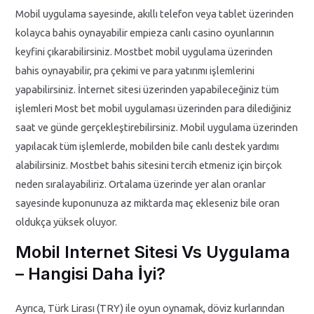
Mobil uygulama sayesinde, akıllı telefon veya tablet üzerinden
kolayca bahis oynayabilir empieza canlı casino oyunlarının
keyfini çıkarabilirsiniz. Mostbet mobil uygulama üzerinden
bahis oynayabilir, pra çekimi ve para yatırımı işlemlerini
yapabilirsiniz. İnternet sitesi üzerinden yapabileceğiniz tüm
işlemleri Most bet mobil uygulaması üzerinden para dilediğiniz
saat ve günde gerçekleştirebilirsiniz. Mobil uygulama üzerinden
yapılacak tüm işlemlerde, mobilden bile canlı destek yardımı
alabilirsiniz. Mostbet bahis sitesini tercih etmeniz için birçok
neden sıralayabiliriz. Ortalama üzerinde yer alan oranlar
sayesinde kuponunuza az miktarda maç ekleseniz bile oran
oldukça yüksek oluyor.
Mobil Internet Sitesi Vs Uygulama
– Hangisi Daha İyi?
Ayrıca, Türk Lirası (TRY) ile oyun oynamak, döviz kurlarından