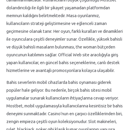
dolandırıcılığı ile ilgili bir şikayet yaşamadan platformdan
memnun kaldığını belirtmektedir. Masa oyunlarımız,
kullanıcıların strateji geliştirmesine ve eğlenceli zaman
geçirmesine olanak tanır. Her oyun, farklı kuralları ve dinamikleri
ile oyunculara çeşitli deneyimler sunar. Özellikle, yüksek bahisli
ve düşük bahisli masaların bulunması, the woman bütçeden
oyuncunun katılımını sağlar. Official Web site aracılığıyla giriş
yapan kullanıcılar, en güncel bahis seçeneklerine, canlı destek
hizmetlerine ve avantajlı promosyonlara kolayca ulaşabilir.
Bahis severlerin mobil cihazlarda bahis oynaması giderek
popüler hale geliyor. Bu nedenle, birçok bahis sitesi mobil
uygulamalar sunarak kullanıcıların ihtiyaçlarına cevap veriyor.
Mostbet, mobil uygulamasıyla kullanıcılarına kesintisiz bir bahis
deneyimi sunmaktadır. Casino’nun en çarpıcı özelliklerinden biri,
zengin empieza çeşitli oyun koleksiyonudur. Slot makineleri,
rulet, blackjack, poker gibi klasik kumar oyunlarının yanı sıra,