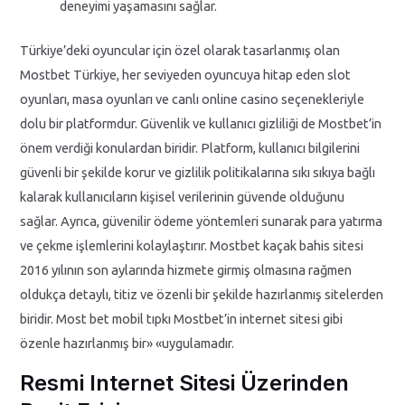
deneyimi yaşamasını sağlar.
Türkiye’deki oyuncular için özel olarak tasarlanmış olan
Mostbet Türkiye, her seviyeden oyuncuya hitap eden slot
oyunları, masa oyunları ve canlı online casino seçenekleriyle
dolu bir platformdur. Güvenlik ve kullanıcı gizliliği de Mostbet’in
önem verdiği konulardan biridir. Platform, kullanıcı bilgilerini
güvenli bir şekilde korur ve gizlilik politikalarına sıkı sıkıya bağlı
kalarak kullanıcıların kişisel verilerinin güvende olduğunu
sağlar. Ayrıca, güvenilir ödeme yöntemleri sunarak para yatırma
ve çekme işlemlerini kolaylaştırır. Mostbet kaçak bahis sitesi
2016 yılının son aylarında hizmete girmiş olmasına rağmen
oldukça detaylı, titiz ve özenli bir şekilde hazırlanmış sitelerden
biridir. Most bet mobil tıpkı Mostbet’in internet sitesi gibi
özenle hazırlanmış bir» «uygulamadır.
Resmi Internet Sitesi Üzerinden