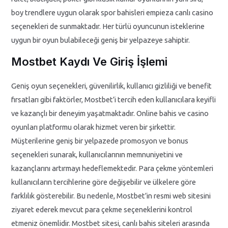
boy trendlere uygun olarak spor bahisleri empieza canlı casino
seçenekleri de sunmaktadır. Her türlü oyuncunun isteklerine
uygun bir oyun bulabileceği geniş bir yelpazeye sahiptir.
Mostbet Kaydı Ve Giriş İşlemi
Geniş oyun seçenekleri, güvenilirlik, kullanıcı gizliliği ve benefit
fırsatları gibi faktörler, Mostbet’i tercih eden kullanıcılara keyifli
ve kazançlı bir deneyim yaşatmaktadır. Online bahis ve casino
oyunları platformu olarak hizmet veren bir şirkettir.
Müşterilerine geniş bir yelpazede promosyon ve bonus
seçenekleri sunarak, kullanıcılarının memnuniyetini ve
kazançlarını artırmayı hedeflemektedir. Para çekme yöntemleri
kullanıcıların tercihlerine göre değişebilir ve ülkelere göre
farklılık gösterebilir. Bu nedenle, Mostbet’in resmi web sitesini
ziyaret ederek mevcut para çekme seçeneklerini kontrol
etmeniz önemlidir. Mostbet sitesi, canlı bahis siteleri arasında