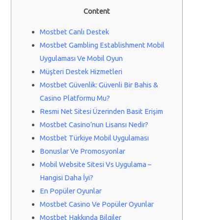
Content
Mostbet Canlı Destek
Mostbet Gambling Establishment Mobil
Uygulaması Ve Mobil Oyun
Müşteri Destek Hizmetleri
Mostbet Güvenlik: Güvenli Bir Bahis &
Casino Platformu Mu?
Resmi Net Sitesi Üzerinden Basit Erişim
Mostbet Casino’nun Lisansı Nedir?
Mostbet Türkiye Mobil Uygulaması
Bonuslar Ve Promosyonlar
Mobil Website Sitesi Vs Uygulama –
Hangisi Daha İyi?
En Popüler Oyunlar
Mostbet Casino Ve Popüler Oyunlar
Mostbet Hakkında Bilgiler