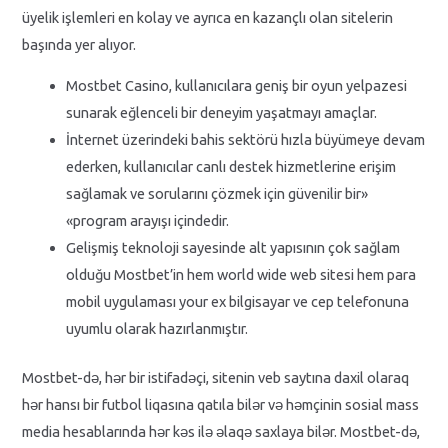
üyelik işlemleri en kolay ve ayrıca en kazançlı olan sitelerin
başında yer alıyor.
Mostbet Casino, kullanıcılara geniş bir oyun yelpazesi
sunarak eğlenceli bir deneyim yaşatmayı amaçlar.
İnternet üzerindeki bahis sektörü hızla büyümeye devam
ederken, kullanıcılar canlı destek hizmetlerine erişim
sağlamak ve sorularını çözmek için güvenilir bir»
«program arayışı içindedir.
Gelişmiş teknoloji sayesinde alt yapısının çok sağlam
olduğu Mostbet’in hem world wide web sitesi hem para
mobil uygulaması your ex bilgisayar ve cep telefonuna
uyumlu olarak hazırlanmıştır.
Mostbet-də, hər bir istifadəçi, sitenin veb saytına daxil olaraq
hər hansı bir futbol liqasına qatıla bilər və həmçinin sosial mass
media hesablarında hər kəs ilə əlaqə saxlaya bilər. Mostbet-də,