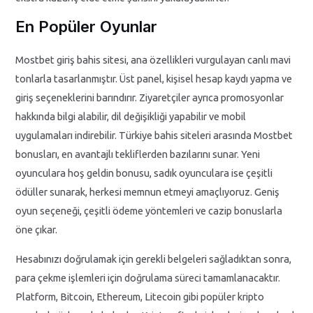
En Popüler Oyunlar
Mostbet giriş bahis sitesi, ana özellikleri vurgulayan canlı mavi
tonlarla tasarlanmıştır. Üst panel, kişisel hesap kaydı yapma ve
giriş seçeneklerini barındırır. Ziyaretçiler ayrıca promosyonlar
hakkında bilgi alabilir, dil değişikliği yapabilir ve mobil
uygulamaları indirebilir. Türkiye bahis siteleri arasında Mostbet
bonusları, en avantajlı tekliflerden bazılarını sunar. Yeni
oyunculara hoş geldin bonusu, sadık oyunculara ise çeşitli
ödüller sunarak, herkesi memnun etmeyi amaçlıyoruz. Geniş
oyun seçeneği, çeşitli ödeme yöntemleri ve cazip bonuslarla
öne çıkar.
Hesabınızı doğrulamak için gerekli belgeleri sağladıktan sonra,
para çekme işlemleri için doğrulama süreci tamamlanacaktır.
Platform, Bitcoin, Ethereum, Litecoin gibi popüler kripto