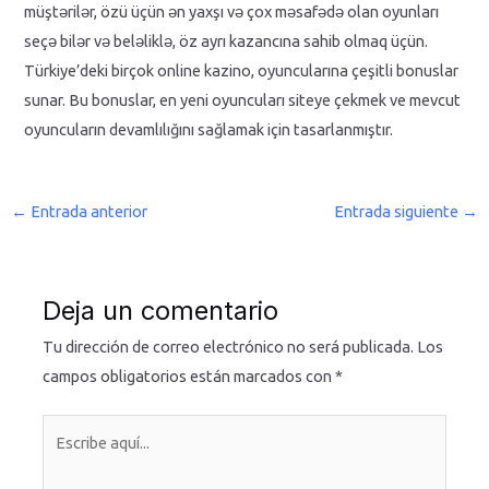
müştərilər, özü üçün ən yaxşı və çox məsafədə olan oyunları
seçə bilər və beləliklə, öz ayrı kazancına sahib olmaq üçün.
Türkiye’deki birçok online kazino, oyuncularına çeşitli bonuslar
sunar. Bu bonuslar, en yeni oyuncuları siteye çekmek ve mevcut
oyuncuların devamlılığını sağlamak için tasarlanmıştır.
←
Entrada anterior
Entrada siguiente
→
Deja un comentario
Tu dirección de correo electrónico no será publicada.
Los
campos obligatorios están marcados con
*
Escribe
aquí...