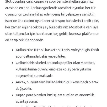
Slot oyunları, canlı casino ve spor bahisleri kullanıcılarımız
arasında en popüler kategorilerdir. Mostbet oyunlar, her tür
oyuncunun zevkine hitap eden geniş bir yelpazeye sahiptir.
İster on line casino oyunlarını ister spor bahislerini tercih edin,
her zaman eğlenecek bir şey bulacaksınız. Mostbet’e yeni üye
olan kullanıcılar için hazırlanan hoş geldin bonusu, platformun
en cazip tekliflerindendir.
Kullanıcılar, futbol, ​​basketbol, ​​tenis, voleybol gibi farklı
spor dallarında bahis yapabilirler.
Online bahis siteleri arasında popüler olan Mostbet,
kullanıcılarına güvenli empieza kolay para yatırma
seçenekleri sunmaktadır.
Ancak, bu yöntemin kullanılabilirliği ülkeye bağlı olarak
değişebilir.
Kripto para birimleri, hızlı işlem süreleri ve anonimlik
avantajı sunar.