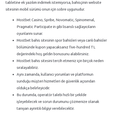
tabletine ek yazılım indirmek istemiyorsa, bahisçinin website
sitesinin mobil sürümü onun için sobre uygunudur.
Mostbet Casino, Spribe, Novomatic, Spinomenal,
Pragmatic Participate in gibi lisanslı sağlayıcıların
oyunlarını sunar.
Mostbet bahis sitesinin spor bahisleri veya canlı bahisler
bölümünde kupon yapacaksanız five-hundred TL
değerindeki hoş geldin bonusunu alabilirsiniz.
Mostbet bahis sitesini tercih etmeniz için birçok neden
sıralayabiliriz.
Aynı zamanda, kullanıcı yorumları ve platformun
sunduğu müşteri hizmetleri de güvenlik açısından
oldukça belirleyicidir.
Bu durumda, operatör talebi hızlı bir şekilde
işleyebilecek ve sorun durumunu çözmenize olanak
tanıyan ayrıntılı bilgiyi verebilecektir.