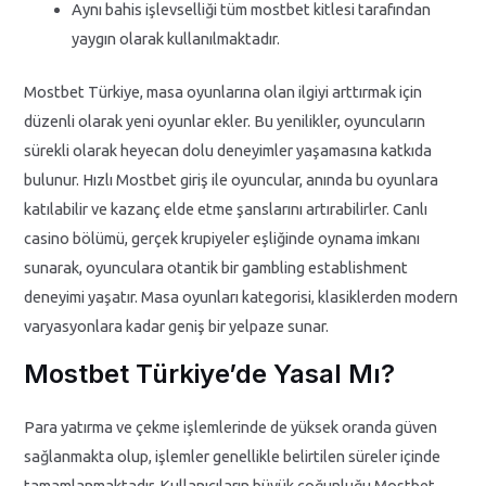
Aynı bahis işlevselliği tüm mostbet kitlesi tarafından
yaygın olarak kullanılmaktadır.
Mostbet Türkiye, masa oyunlarına olan ilgiyi arttırmak için
düzenli olarak yeni oyunlar ekler. Bu yenilikler, oyuncuların
sürekli olarak heyecan dolu deneyimler yaşamasına katkıda
bulunur. Hızlı Mostbet giriş ile oyuncular, anında bu oyunlara
katılabilir ve kazanç elde etme şanslarını artırabilirler. Canlı
casino bölümü, gerçek krupiyeler eşliğinde oynama imkanı
sunarak, oyunculara otantik bir gambling establishment
deneyimi yaşatır. Masa oyunları kategorisi, klasiklerden modern
varyasyonlara kadar geniş bir yelpaze sunar.
Mostbet Türkiye’de Yasal Mı?
Para yatırma ve çekme işlemlerinde de yüksek oranda güven
sağlanmakta olup, işlemler genellikle belirtilen süreler içinde
tamamlanmaktadır. Kullanıcıların büyük çoğunluğu Mostbet