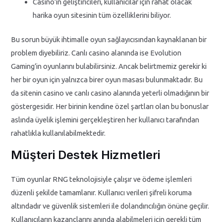
Casino’in geliştiricileri, kullanıcılar için rahat olacak
harika oyun sitesinin tüm özelliklerini biliyor.
Bu sorun büyük ihtimalle oyun sağlayıcısından kaynaklanan bir
problem diyebiliriz. Canlı casino alanında ise Evolution
Gaming’in oyunlarını bulabilirsiniz. Ancak belirtmemiz gerekir ki
her bir oyun için yalnızca birer oyun masası bulunmaktadır. Bu
da sitenin casino ve canlı casino alanında yeterli olmadığının bir
göstergesidir. Her birinin kendine özel şartları olan bu bonuslar
aslında üyelik işlemini gerçekleştiren her kullanıcı tarafından
rahatlıkla kullanılabilmektedir.
Müşteri Destek Hizmetleri
Tüm oyunlar RNG teknolojisiyle çalışır ve ödeme işlemleri
düzenli şekilde tamamlanır. Kullanıcı verileri şifreli koruma
altındadır ve güvenlik sistemleri ile dolandırıcılığın önüne geçilir.
Kullanıcıların kazançlarını anında alabilmeleri için gerekli tüm