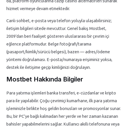
da, platform oyuncularına cazip casino alternatifleri sunarak
hizmet vermeye devam etmektedir.
Canlı sohbet, e-posta veya telefon yoluyla ulaşabilirsiniz;
iletişim bilgileri sitede mevcuttur. Genel bakış Mostbet,
2009’dan beri faaliyet gösteren uluslararası bir çevrim içi
eğlence platformudur. Belge fotoğrafı/tarama
(pasaport/kimlik/sürücü belgesi), bazen — adres/ödeme
yöntemi doğrulaması. E-posta/numaraya erişiminiz yoksa,
destek ile iletişime geçip kimliğinizi doğrulayın.
Mostbet Hakkında Bilgiler
Para yatırma işlemleri banka transferi, e-cüzdanlar ve kripto
para ile yapılabilir. Çoğu çevrimiçi kumarhane, ilk para yatırma
işleminizle birlikte hoş geldin bonusları ve promosyonlar sunar.
Bu, bir PC’ye bağlı kalmadan her yerde ve her zaman kazanan
bahisler yapabilmelerini sağlar. Kullanıcı akıllı telefonuna veya