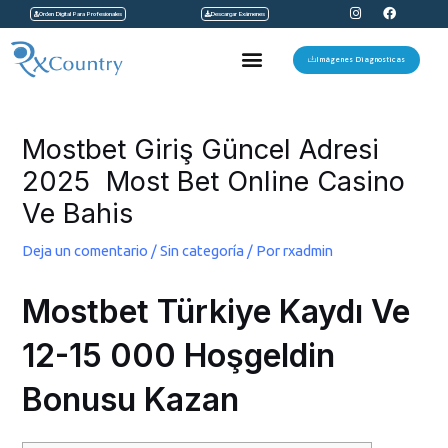
I
F
Ir
Orden Digital Para Profesionales
Descargar Exámenes
n
a
s
c
al
t
e
Menu
a
b
Imágenes Diagnosticas
contenido
g
o
r
o
a
k
Navegación
m
de
Mostbet Giriş Güncel Adresi
entradas
2025 ️ Most Bet Online Casino
Ve Bahis
Deja un comentario
/
Sin categoría
/ Por
rxadmin
Mostbet Türkiye Kaydı Ve
12-15 000 Hoşgeldin
Bonusu Kazan