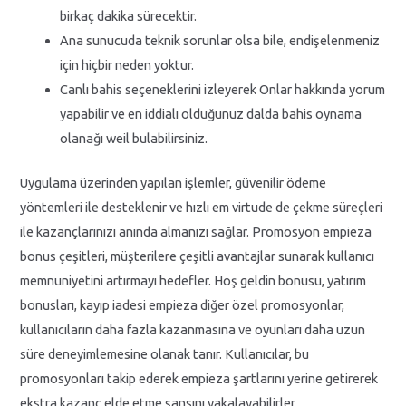
birkaç dakika sürecektir.
Ana sunucuda teknik sorunlar olsa bile, endişelenmeniz
için hiçbir neden yoktur.
Canlı bahis seçeneklerini izleyerek Onlar hakkında yorum
yapabilir ve en iddialı olduğunuz dalda bahis oynama
olanağı weil bulabilirsiniz.
Uygulama üzerinden yapılan işlemler, güvenilir ödeme
yöntemleri ile desteklenir ve hızlı em virtude de çekme süreçleri
ile kazançlarınızı anında almanızı sağlar. Promosyon empieza
bonus çeşitleri, müşterilere çeşitli avantajlar sunarak kullanıcı
memnuniyetini artırmayı hedefler. Hoş geldin bonusu, yatırım
bonusları, kayıp iadesi empieza diğer özel promosyonlar,
kullanıcıların daha fazla kazanmasına ve oyunları daha uzun
süre deneyimlemesine olanak tanır. Kullanıcılar, bu
promosyonları takip ederek empieza şartlarını yerine getirerek
ekstra kazanç elde etme şansını yakalayabilirler.