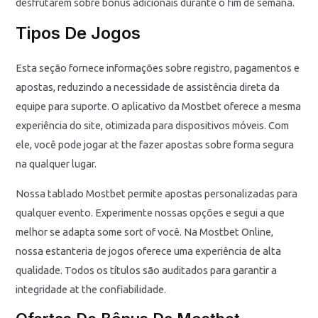
desfrutarem sobre bónus adicionais durante o fim de semana.
Tipos De Jogos
Esta seção fornece informações sobre registro, pagamentos e
apostas, reduzindo a necessidade de assistência direta da
equipe para suporte. O aplicativo da Mostbet oferece a mesma
experiência do site, otimizada para dispositivos móveis. Com
ele, você pode jogar at the fazer apostas sobre forma segura
na qualquer lugar.
Nossa tablado Mostbet permite apostas personalizadas para
qualquer evento. Experimente nossas opções e segui a que
melhor se adapta some sort of você. Na Mostbet Online,
nossa estanteria de jogos oferece uma experiência de alta
qualidade. Todos os títulos são auditados para garantir a
integridade at the confiabilidade.