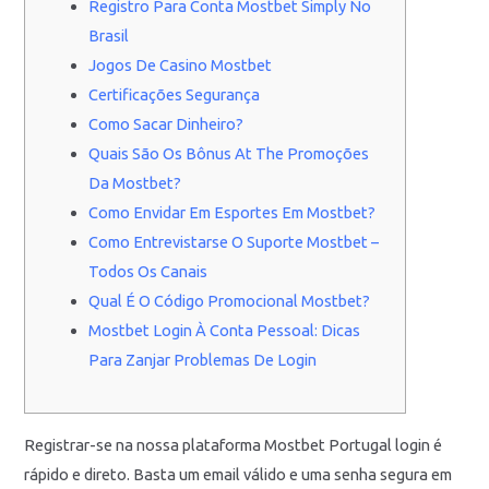
Registro Para Conta Mostbet Simply No
Brasil
Jogos De Casino Mostbet
Certificações Segurança
Como Sacar Dinheiro?
Quais São Os Bônus At The Promoções
Da Mostbet?
Como Envidar Em Esportes Em Mostbet?
Como Entrevistarse O Suporte Mostbet –
Todos Os Canais
Qual É O Código Promocional Mostbet?
Mostbet Login À Conta Pessoal: Dicas
Para Zanjar Problemas De Login
Registrar-se na nossa plataforma Mostbet Portugal login é
rápido e direto. Basta um email válido e uma senha segura em