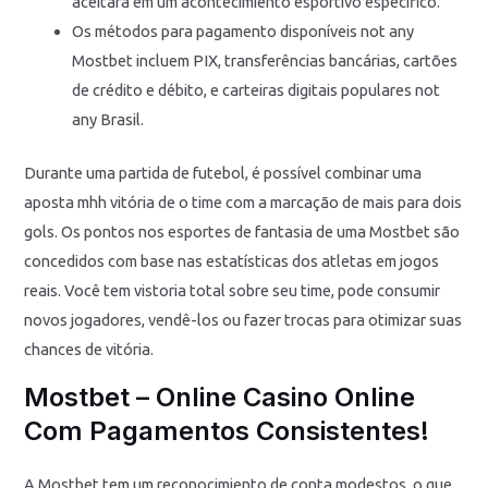
aceitará em um acontecimiento esportivo específico.
Os métodos para pagamento disponíveis not any
Mostbet incluem PIX, transferências bancárias, cartões
de crédito e débito, e carteiras digitais populares not
any Brasil.
Durante uma partida de futebol, é possível combinar uma
aposta mhh vitória de o time com a marcação de mais para dois
gols. Os pontos nos esportes de fantasia de uma Mostbet são
concedidos com base nas estatísticas dos atletas em jogos
reais. Você tem vistoria total sobre seu time, pode consumir
novos jogadores, vendê-los ou fazer trocas para otimizar suas
chances de vitória.
Mostbet – Online Casino Online
Com Pagamentos Consistentes!
A Mostbet tem um reconocimiento de conta modestos, o que