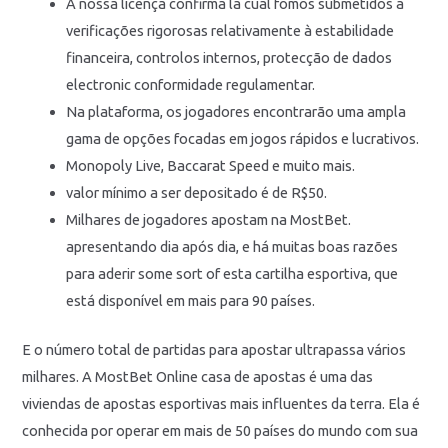
A nossa licença confirma la cual fomos submetidos a
verificações rigorosas relativamente à estabilidade
financeira, controlos internos, protecção de dados
electronic conformidade regulamentar.
Na plataforma, os jogadores encontrarão uma ampla
gama de opções focadas em jogos rápidos e lucrativos.
Monopoly Live, Baccarat Speed e muito mais.
valor mínimo a ser depositado é de R$50.
Milhares de jogadores apostam na MostBet.
apresentando dia após dia, e há muitas boas razões
para aderir some sort of esta cartilha esportiva, que
está disponível em mais para 90 países.
E o número total de partidas para apostar ultrapassa vários
milhares. A MostBet Online casa de apostas é uma das
viviendas de apostas esportivas mais influentes da terra. Ela é
conhecida por operar em mais de 50 países do mundo com sua