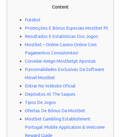
Content
Futebol
Promoções E Bónus Especiais Mostbet Pt
Resultados E Estatísticas Dos Jogos
Mostbet – Online Casino Online Com
Pagamentos Consistentes!
Convidar Amigo Mostbetpt Apostas
Funcionalidades Exclusivas Da Software
Móvel Mostbet
Entrar No Website Oficial
Depósitos At The Saques
Tipos De Jogos
Ofertas De Bônus Da Mostbet
Mostbet Gambling Establishment
Portugal: Mobile Application & Welcome
Reward Guide