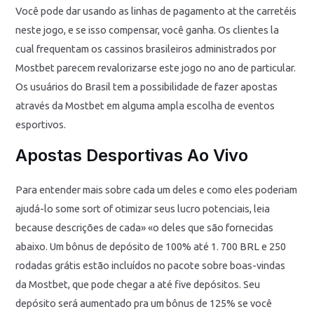
Você pode dar usando as linhas de pagamento at the carretéis
neste jogo, e se isso compensar, você ganha. Os clientes la
cual frequentam os cassinos brasileiros administrados por
Mostbet parecem revalorizarse este jogo no ano de particular.
Os usuários do Brasil tem a possibilidade de fazer apostas
através da Mostbet em alguma ampla escolha de eventos
esportivos.
Apostas Desportivas Ao Vivo
Para entender mais sobre cada um deles e como eles poderiam
ajudá-lo some sort of otimizar seus lucro potenciais, leia
because descrições de cada» «o deles que são fornecidas
abaixo. Um bônus de depósito de 100% até 1. 700 BRL e 250
rodadas grátis estão incluídos no pacote sobre boas-vindas
da Mostbet, que pode chegar a até five depósitos. Seu
depósito será aumentado pra um bônus de 125% se você