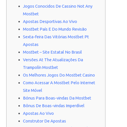
Jogos Conocidos De Cassino Not Any
Mostbet
Apostas Desportivas Ao Vivo
Mostbet País E Do Mundo Revisão
Sexta-feira Das Vitórias Mostbet Pt
Apostas
Mostbet – Site Estatal No Brasil
Versões At The Atualizações Da
Trampolín Mostbet
Os Melhores Jogos Do Mostbet Casino
Como Acessar A Mostbet Pelo Internet
Site Móvel
Bónus Para Boas-vindas Da Mostbet
Bônus De Boas-vindas Imperdível
Apostas Ao Vivo
Construtor De Apostas