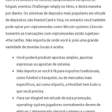
hóquei, eventos Challenger simply no tênis, e desta maneira
por diante. Os sistemas de deposito mais populares em virtude
de depósitos são MasterCard e Visa, no entanto você também
pode optar por criptomoedas como Bitcoin systems Litecoin.
Somente as transações com criptomoedas estão sujeitas»
«the tarifas. Não importa de onde você é, pois uma grande
variedade de moedas locais é aceita.
Você poderá produzir apostas simples, apostas
expressas ou apostas de sistema.
Não importa se você é fã para esportes tradicionais,
como futebol e basquete, ou de mercados mais
específicos, asi como eSports, a Mostbet tem tudo o
que você precisa.
Para ser elegível em virtude de esta promoção,
operating-system jogadores normalmente devem de
efetuar 1 determinado depósito mínimo e cumprir