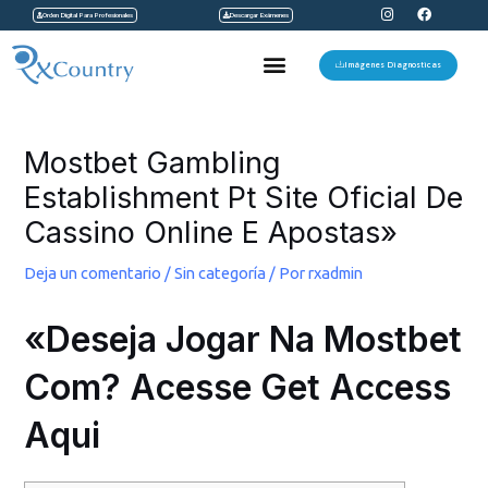
I
F
Ir
Orden Digital Para Profesionales
Descargar Exámenes
n
a
s
c
al
t
e
Menu
a
b
Imágenes Diagnosticas
contenido
g
o
r
o
a
k
Navegación
m
de
Mostbet Gambling
entradas
Establishment Pt Site Oficial De
Cassino Online E Apostas»
Deja un comentario
/
Sin categoría
/ Por
rxadmin
«Deseja Jogar Na Mostbet
Com? Acesse Get Access
Aqui