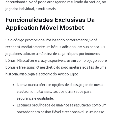
determinante. Você pode arriesgar no resultado da partida, no
jogador individual, e muito mais.
Funcionalidades Exclusivas Da
Application Móvel Mostbet
Se o código promocional for inserido corretamente, você
receberá imediatamente um bônus adicional em sua conta. Os
jogadores adoram a máquina de caça-níqueis por inúmeros
bônus. Há scatter e crazy disponíveis, assim como o jogo sobre
bônus e free spins. O aesthetic do jogo apelará aos fãs de uma
história, mitologia electronic do Antigo Egito.
Nossa marca oferece opções de slots, jogos de mesa
electronic muito mais, los dos otimizados para
segurança e qualidade.
Estamos orgulhosos de uma nossa reputação como um
operador para casino fiável e responsável, e um nosso