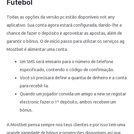
Futebol
Todas as opções da versão pc estão disponíveis not any
aplicativo. Sua conta agora estará configurada, dando-lhe a
chance de fazer o depósito e aproveitar as apostas, além de
garantir o bônus. O de início passo para utilizar os serviços ag
Mostbet é alimentar uma conta.
Um SMS será emisario para o número de telefone
especificado, contendo o código de confirmação.
Você só precisará definir a quantia de dinheiro e a conta
para recebê-la.
Quando um jogador convida um amigo a new se registar
electronic fazer o 1º depósito, ambos recebem um
bónus.
A Mostbet pensa sempre nos teus clientes e por isso tem uma
grande variedade de bônus e promoções disponíveis así que