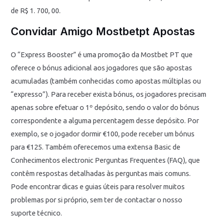
de R$ 1. 700, 00.
Convidar Amigo Mostbetpt Apostas
O “Express Booster” é uma promoção da Mostbet PT que
oferece o bónus adicional aos jogadores que são apostas
acumuladas (também conhecidas como apostas múltiplas ou
“expresso”). Para receber exista bónus, os jogadores precisam
apenas sobre efetuar o 1º depósito, sendo o valor do bónus
correspondente a alguma percentagem desse depósito. Por
exemplo, se o jogador dormir €100, pode receber um bónus
para €125. Também oferecemos uma extensa Basic de
Conhecimentos electronic Perguntas Frequentes (FAQ), que
contêm respostas detalhadas às perguntas mais comuns.
Pode encontrar dicas e guias úteis para resolver muitos
problemas por si próprio, sem ter de contactar o nosso
suporte técnico.