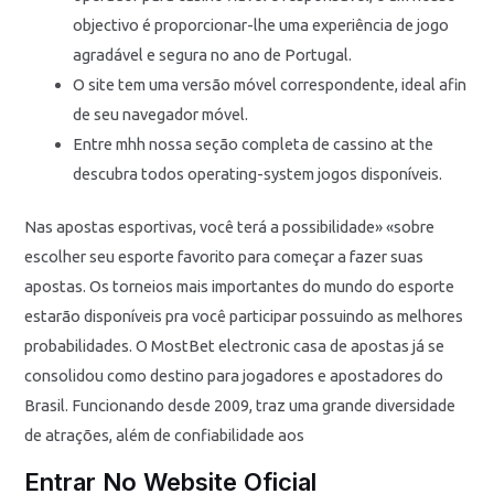
objectivo é proporcionar-lhe uma experiência de jogo
agradável e segura no ano de Portugal.
O site tem uma versão móvel correspondente, ideal afin
de seu navegador móvel.
Entre mhh nossa seção completa de cassino at the
descubra todos operating-system jogos disponíveis.
Nas apostas esportivas, você terá a possibilidade» «sobre
escolher seu esporte favorito para começar a fazer suas
apostas. Os torneios mais importantes do mundo do esporte
estarão disponíveis pra você participar possuindo as melhores
probabilidades. O MostBet electronic casa de apostas já se
consolidou como destino para jogadores e apostadores do
Brasil. Funcionando desde 2009, traz uma grande diversidade
de atrações, além de confiabilidade aos
Entrar No Website Oficial