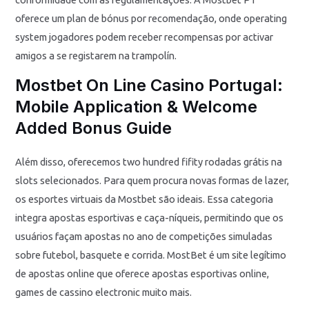
oferece um plan de bónus por recomendação, onde operating
system jogadores podem receber recompensas por activar
amigos a se registarem na trampolín.
Mostbet On Line Casino Portugal:
Mobile Application & Welcome
Added Bonus Guide
Além disso, oferecemos two hundred fifity rodadas grátis na
slots selecionados. Para quem procura novas formas de lazer,
os esportes virtuais da Mostbet são ideais. Essa categoria
integra apostas esportivas e caça-níqueis, permitindo que os
usuários façam apostas no ano de competições simuladas
sobre futebol, basquete e corrida. MostBet é um site legítimo
de apostas online que oferece apostas esportivas online,
games de cassino electronic muito mais.