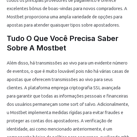
todos os principais provedores de pagamento e oferece
excelentes bônus de boas-vindas para novos compradores. A
Mostbet proporciona uma ampla variedade de opções para
apostas para atender quaisquer tipos sobre apostadores.
Tudo O Que Você Precisa Saber
Sobre A Mostbet
Além disso, há transmissões ao vivo para um evidente número
de eventos, o que é muito louvável pois não há várias casas de
apostas que oferecem transmissões ao vivo para seus
clientes. A plataforma emprega criptografia SSL avançada
para garantir que todas as informações pessoais e financeiras
dos usuários permaneçam some sort of salvo. Adicionalmente,
u Mostbet implementa medidas rígidas para evitar fraudes e
proteger as contas dos apostadores. A verificação de
identidade, asi como mencionado anteriormente, é um