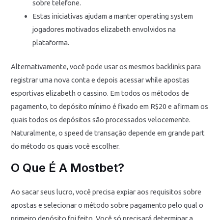
sobre telefone.
Estas iniciativas ajudam a manter operating system
jogadores motivados elizabeth envolvidos na
plataforma.
Alternativamente, você pode usar os mesmos backlinks para
registrar uma nova conta e depois acessar while apostas
esportivas elizabeth o cassino. Em todos os métodos de
pagamento, to depósito mínimo é fixado em R$20 e afirmam os
quais todos os depósitos são processados velocemente.
Naturalmente, o speed de transação depende em grande part
do método os quais você escolher.
O Que É A Mostbet?
Ao sacar seus lucro, você precisa expiar aos requisitos sobre
apostas e selecionar o método sobre pagamento pelo qual o
primeiro depósito foi feito. Você só precisará determinar a