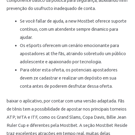
componente básico da política para segurança, auxiliando mhh
prevenção do usufructo inadequado de conta.
Se você fallar de ajuda, a new Mostbet oferece suporte
contínuo, com um atendente sempre dinamico para
ajudar.
Os eSports oferecem um cenário emocionante para
apostadores at the fãs, atraindo sobretudo um público
adolescente e apaixonado por tecnologia.
Para obter esta oferta, os potenciais apostadores
devem ze cadastrar e realizar um depósito em sua
conta antes de poderem desfrutar dessa oferta.
baixar o aplicativo, por contar com uma versão adaptada. Fãs
de tênis tem a possibilidade de apostar nos principais torneios
ATP, WTA e ITF, como os Grand Slams, Copa Davis, Billie Jean
Ruler Cup e diferentes pela MostBet. A seção MostBet Reside
traz excelentes atrações em tempo real, muitas delas