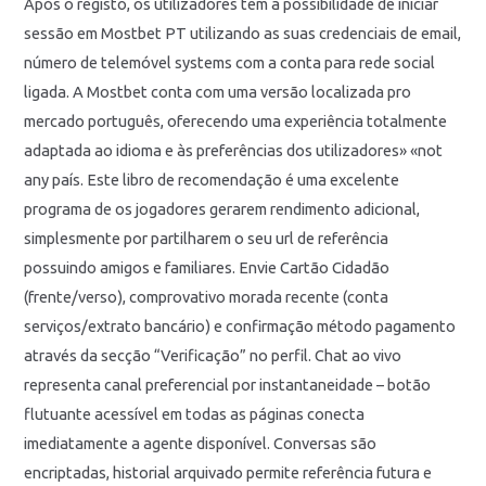
Após o registo, os utilizadores tem a possibilidade de iniciar
sessão em Mostbet PT utilizando as suas credenciais de email,
número de telemóvel systems com a conta para rede social
ligada. A Mostbet conta com uma versão localizada pro
mercado português, oferecendo uma experiência totalmente
adaptada ao idioma e às preferências dos utilizadores» «not
any país. Este libro de recomendação é uma excelente
programa de os jogadores gerarem rendimento adicional,
simplesmente por partilharem o seu url de referência
possuindo amigos e familiares. Envie Cartão Cidadão
(frente/verso), comprovativo morada recente (conta
serviços/extrato bancário) e confirmação método pagamento
através da secção “Verificação” no perfil. Chat ao vivo
representa canal preferencial por instantaneidade – botão
flutuante acessível em todas as páginas conecta
imediatamente a agente disponível. Conversas são
encriptadas, historial arquivado permite referência futura e