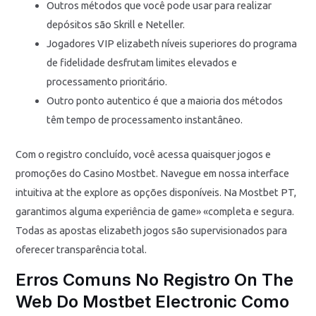
Outros métodos que você pode usar para realizar
depósitos são Skrill e Neteller.
Jogadores VIP elizabeth níveis superiores do programa
de fidelidade desfrutam limites elevados e
processamento prioritário.
Outro ponto autentico é que a maioria dos métodos
têm tempo de processamento instantâneo.
Com o registro concluído, você acessa quaisquer jogos e
promoções do Casino Mostbet. Navegue em nossa interface
intuitiva at the explore as opções disponíveis. Na Mostbet PT,
garantimos alguma experiência de game» «completa e segura.
Todas as apostas elizabeth jogos são supervisionados para
oferecer transparência total.
Erros Comuns No Registro On The
Web Do Mostbet Electronic Como