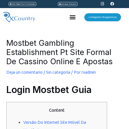
I
F
Ir
Orden Digital Para Profesionales
Descargar Exámenes
n
a
s
c
al
t
e
Menu
a
b
Imágenes Diagnosticas
contenido
g
o
r
o
a
k
Navegación
m
de
Mostbet Gambling
entradas
Establishment Pt Site Formal
De Cassino Online E Apostas
Deja un comentario
/
Sin categoría
/ Por
rxadmin
Login Mostbet Guia
Content
Versão Do Internet Site Móvel Da