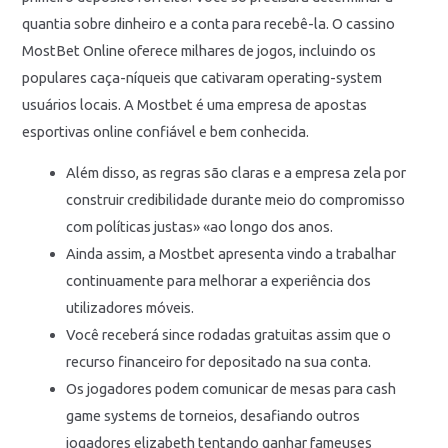
quantia sobre dinheiro e a conta para recebê-la. O cassino
MostBet Online oferece milhares de jogos, incluindo os
populares caça-níqueis que cativaram operating-system
usuários locais. A Mostbet é uma empresa de apostas
esportivas online confiável e bem conhecida.
Além disso, as regras são claras e a empresa zela por
construir credibilidade durante meio do compromisso
com políticas justas» «ao longo dos anos.
Ainda assim, a Mostbet apresenta vindo a trabalhar
continuamente para melhorar a experiência dos
utilizadores móveis.
Você receberá since rodadas gratuitas assim que o
recurso financeiro for depositado na sua conta.
Os jogadores podem comunicar de mesas para cash
game systems de torneios, desafiando outros
jogadores elizabeth tentando ganhar fameuses