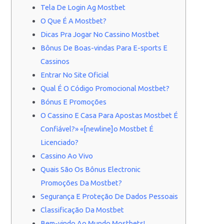
Tela De Login Ag Mostbet
O Que É A Mostbet?
Dicas Pra Jogar No Cassino Mostbet
Bônus De Boas-vindas Para E-sports E
Cassinos
Entrar No Site Oficial
Qual É O Código Promocional Mostbet?
Bónus E Promoções
O Cassino E Casa Para Apostas Mostbet É
Confiável?» «[newline]o Mostbet É
Licenciado?
Cassino Ao Vivo
Quais São Os Bônus Electronic
Promoções Da Mostbet?
Segurança E Proteção De Dados Pessoais
Classificação Da Mostbet
Bem-vindo Ao Mundo Mostbets!