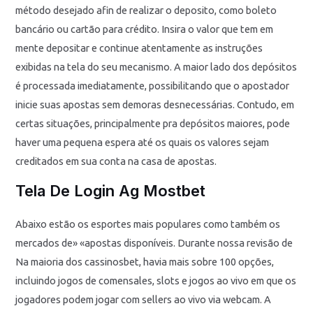
método desejado afin de realizar o deposito, como boleto
bancário ou cartão para crédito. Insira o valor que tem em
mente depositar e continue atentamente as instruções
exibidas na tela do seu mecanismo. A maior lado dos depósitos
é processada imediatamente, possibilitando que o apostador
inicie suas apostas sem demoras desnecessárias. Contudo, em
certas situações, principalmente pra depósitos maiores, pode
haver uma pequena espera até os quais os valores sejam
creditados em sua conta na casa de apostas.
Tela De Login Ag Mostbet
Abaixo estão os esportes mais populares como também os
mercados de» «apostas disponíveis. Durante nossa revisão de
Na maioria dos cassinosbet, havia mais sobre 100 opções,
incluindo jogos de comensales, slots e jogos ao vivo em que os
jogadores podem jogar com sellers ao vivo via webcam. A