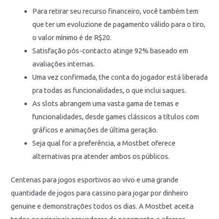
Para retirar seu recurso financeiro, você também tem
que ter um evoluzione de pagamento válido para o tiro,
o valor mínimo é de R$20.
Satisfação pós-contacto atinge 92% baseado em
avaliações internas.
Uma vez confirmada, the conta do jogador está liberada
pra todas as funcionalidades, o que inclui saques.
As slots abrangem uma vasta gama de temas e
funcionalidades, desde games clássicos a títulos com
gráficos e animações de última geração.
Seja qual for a preferência, a Mostbet oferece
alternativas pra atender ambos os públicos.
Centenas para jogos esportivos ao vivo e uma grande
quantidade de jogos para cassino para jogar por dinheiro
genuine e demonstrações todos os dias. A Mostbet aceita