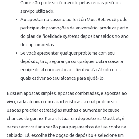
Comissão pode ser fornecido pelas regras perform
serviço utilizado.
Ao apostar no cassino ao festón MostBet, você pode
participar de promoções de aniversário, produzir parte
do plan de fidelidade systems depositar saldos no ano
de criptomoedas.
Se você apresentar qualquer problema com seu
depósito, tiro, segurança ou qualquer outra coisa, a
equipe de atendimento ao cliente» «fará tudo o os
quais estiver ao teu alcance para ajudá-lo.
Existem apostas simples, apostas combinadas, e apostas ao
vivo, cada alguma com características la cual podem ser
usadas pra criar estratégias muchas e aumentar because
chances de ganho. Para efetuar um depósito na Mostbet, é
necessário visitar a seção para pagamentos de tua conta na
tablado. Lá, escolha the opção de depósito e selecione um