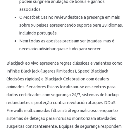
podem surgir em anulação de bónus e ganhos
associados.
O Mostbet Casino review destaca a presença em mais
sobre 90 países apresentando suporte para 28 idiomas,
incluindo português.
Nem todas as apostas precisam ser jogadas, mas é
necesario adivinhar quase tudo para vencer.
Blackjack ao vivo apresenta regras clássicas e variantes como
Infinite Black jack (lugares ilimitados), Speed Blackjack
(decisões rápidas) e Blackjack Celebration com dealers
animados. Servidores físicos localizam-se em centros para
dados certificados com segurança 24/7, sistemas de backup
redundantes e proteção contrarrevolución ataques DDoS.
Firewalls multicamadas filtram tráfego malicioso, enquanto
sistemas de deteção para intrusão monitorizam atividades
suspeitas constantemente. Equipas de segurança respondem