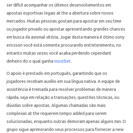
ser difícil acompanhar os últimos desenvolvimentos em
apostas esportivas legais at the a abertura sobre novos
mercados. Muitas pessoas gostam para apostar em seu time
ou jogador privado ou apostar apresentando grandes chances
em busca da avismal vitória. Jogar desta maneira é ótimo sony
ericsson você está somente procurando entretenimento, no
entanto muitas vezes você acaba perdendo cependant
dinheiro do o qual ganha
mostbet
.
O apoio é prestado em português, garantindo que os
jogadores recebam auxílio em sua língua nativa. A equipe de
assistência é treinada para resolver problemas de manera
rápida, seja em relação a transações, questões técnicas, ou
dúvidas sobre apostas. Algumas chamadas são mais
complexas at the requerem tempo added para serem
solucionadas, enquanto outras demoram apenas alguns min. O
grupo sigue aprimorando seus processos para fornecer a new