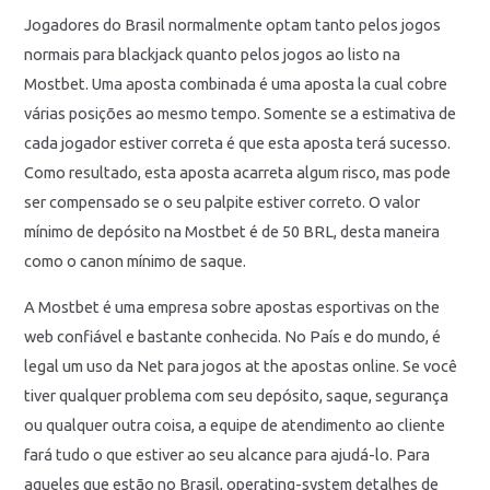
Jogadores do Brasil normalmente optam tanto pelos jogos
normais para blackjack quanto pelos jogos ao listo na
Mostbet. Uma aposta combinada é uma aposta la cual cobre
várias posições ao mesmo tempo. Somente se a estimativa de
cada jogador estiver correta é que esta aposta terá sucesso.
Como resultado, esta aposta acarreta algum risco, mas pode
ser compensado se o seu palpite estiver correto. O valor
mínimo de depósito na Mostbet é de 50 BRL, desta maneira
como o canon mínimo de saque.
A Mostbet é uma empresa sobre apostas esportivas on the
web confiável e bastante conhecida. No País e do mundo, é
legal um uso da Net para jogos at the apostas online. Se você
tiver qualquer problema com seu depósito, saque, segurança
ou qualquer outra coisa, a equipe de atendimento ao cliente
fará tudo o que estiver ao seu alcance para ajudá-lo. Para
aqueles que estão no Brasil, operating-system detalhes de