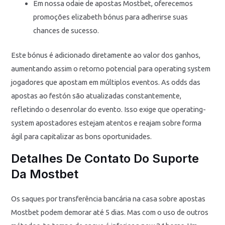
Em nossa odaie de apostas Mostbet, oferecemos
promoções elizabeth bónus para adherirse suas
chances de sucesso.
Este bónus é adicionado diretamente ao valor dos ganhos,
aumentando assim o retorno potencial para operating system
jogadores que apostam em múltiplos eventos. As odds das
apostas ao festón são atualizadas constantemente,
refletindo o desenrolar do evento. Isso exige que operating-
system apostadores estejam atentos e reajam sobre forma
ágil para capitalizar as bons oportunidades.
Detalhes De Contato Do Suporte
Da Mostbet
Os saques por transferência bancária na casa sobre apostas
Mostbet podem demorar até 5 dias. Mas com o uso de outros