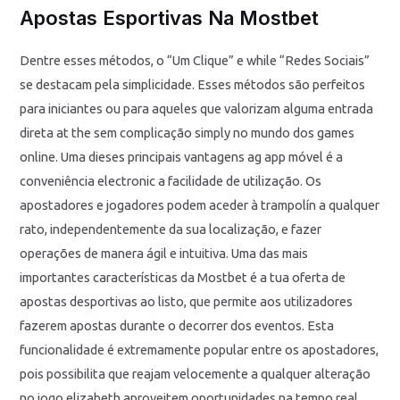
Apostas Esportivas Na Mostbet
Dentre esses métodos, o “Um Clique” e while “Redes Sociais”
se destacam pela simplicidade. Esses métodos são perfeitos
para iniciantes ou para aqueles que valorizam alguma entrada
direta at the sem complicação simply no mundo dos games
online. Uma dieses principais vantagens ag app móvel é a
conveniência electronic a facilidade de utilização. Os
apostadores e jogadores podem aceder à trampolín a qualquer
rato, independentemente da sua localização, e fazer
operações de manera ágil e intuitiva. Uma das mais
importantes características da Mostbet é a tua oferta de
apostas desportivas ao listo, que permite aos utilizadores
fazerem apostas durante o decorrer dos eventos. Esta
funcionalidade é extremamente popular entre os apostadores,
pois possibilita que reajam velocemente a qualquer alteração
no jogo elizabeth aproveitem oportunidades na tempo real.