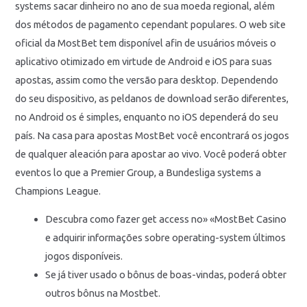
systems sacar dinheiro no ano de sua moeda regional, além
dos métodos de pagamento cependant populares. O web site
oficial da MostBet tem disponível afin de usuários móveis o
aplicativo otimizado em virtude de Android e iOS para suas
apostas, assim como the versão para desktop. Dependendo
do seu dispositivo, as peldanos de download serão diferentes,
no Android os é simples, enquanto no iOS dependerá do seu
país. Na casa para apostas MostBet você encontrará os jogos
de qualquer aleación para apostar ao vivo. Você poderá obter
eventos lo que a Premier Group, a Bundesliga systems a
Champions League.
Descubra como fazer get access no» «MostBet Casino
e adquirir informações sobre operating-system últimos
jogos disponíveis.
Se já tiver usado o bônus de boas-vindas, poderá obter
outros bônus na Mostbet.