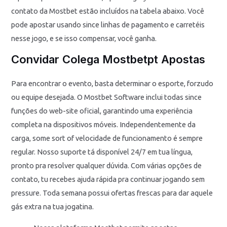
contato da Mostbet estão incluídos na tabela abaixo. Você
pode apostar usando since linhas de pagamento e carretéis
nesse jogo, e se isso compensar, você ganha.
Convidar Colega Mostbetpt Apostas
Para encontrar o evento, basta determinar o esporte, forzudo
ou equipe desejada. O Mostbet Software inclui todas since
funções do web-site oficial, garantindo uma experiência
completa na dispositivos móveis. Independentemente da
carga, some sort of velocidade de funcionamento é sempre
regular. Nosso suporte tá disponível 24/7 em tua língua,
pronto pra resolver qualquer dúvida. Com várias opções de
contato, tu recebes ajuda rápida pra continuar jogando sem
pressure. Toda semana possui ofertas frescas para dar aquele
gás extra na tua jogatina.