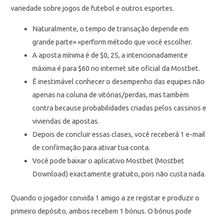
variedade sobre jogos de futebol e outros esportes.
Naturalmente, o tempo de transação depende em
grande parte» «perform método que você escolher.
A aposta mínima é de $0, 25, a intencionadamente
máxima é para $60 no internet site oficial da Mostbet.
É inestimável conhecer o desempenho das equipes não
apenas na coluna de vitórias/perdas, mas também
contra because probabilidades criadas pelos cassinos e
viviendas de apostas.
Depois de concluir essas clases, você receberá 1 e-mail
de confirmação para ativar tua conta.
Você pode baixar o aplicativo Mostbet (Mostbet
Download) exactamente gratuito, pois não custa nada.
Quando o jogador convida 1 amigo a ze registar e produzir o
primeiro depósito, ambos recebem 1 bónus. O bónus pode