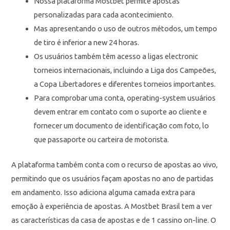
Nossa plataforma Mostbet permite apostas
personalizadas para cada acontecimiento.
Mas apresentando o uso de outros métodos, um tempo
de tiro é inferior a new 24 horas.
Os usuários também têm acesso a ligas electronic
torneios internacionais, incluindo a Liga dos Campeões,
a Copa Libertadores e diferentes torneios importantes.
Para comprobar uma conta, operating-system usuários
devem entrar em contato com o suporte ao cliente e
fornecer um documento de identificação com foto, lo
que passaporte ou carteira de motorista.
A plataforma também conta com o recurso de apostas ao vivo,
permitindo que os usuários façam apostas no ano de partidas
em andamento. Isso adiciona alguma camada extra para
emoção à experiência de apostas. A Mostbet Brasil tem a ver
as características da casa de apostas e de 1 cassino on-line. O