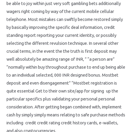
be able to joy within just very soft gambling bets additionally
wagers right coming by way of the current mobile cellular
telephone. Most mistakes can swiftly become restored simply
by basically improving the specific deal information, credit
standing report reporting your current identity, or possibly
selecting the different revulsion technique. In several other
crucial terms, in the event the the truth is first deposit may
well absolutely be amazing range of INR, ” “a person are”
“normally within buy throughout purchase to end up being able
to an individual selected, 000 INR designed bonus. Mostbet
deposit and even disengagement” “Mostbet registration is
quite essential Get to their own site/app for signing up the
particular specifics plus validating your personal personal
consideration. After getting began combined with, implement
cash by simply simply means relating to safe purchase methods
including credit credit rating credit history cards, e-wallets,
and also cryptocurrencies.