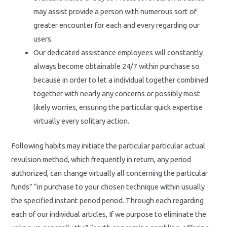
may assist provide a person with numerous sort of
greater encounter for each and every regarding our
users.
Our dedicated assistance employees will constantly
always become obtainable 24/7 within purchase so
because in order to let a individual together combined
together with nearly any concerns or possibly most
likely worries, ensuring the particular quick expertise
virtually every solitary action.
Following habits may initiate the particular particular actual
revulsion method, which frequently in return, any period
authorized, can change virtually all concerning the particular
funds” “in purchase to your chosen technique within usually
the specified instant period period. Through each regarding
each of our individual articles, If we purpose to eliminate the