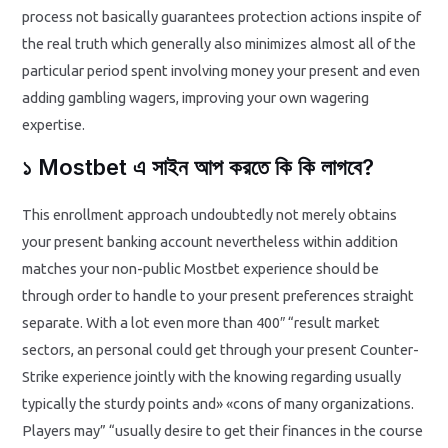
process not basically guarantees protection actions inspite of
the real truth which generally also minimizes almost all of the
particular period spent involving money your present and even
adding gambling wagers, improving your own wagering
expertise.
১ Mostbet এ সাইন আপ করতে কি কি লাগবে?
This enrollment approach undoubtedly not merely obtains
your present banking account nevertheless within addition
matches your non-public Mostbet experience should be
through order to handle to your present preferences straight
separate. With a lot even more than 400″ “result market
sectors, an personal could get through your present Counter-
Strike experience jointly with the knowing regarding usually
typically the sturdy points and» «cons of many organizations.
Players may” “usually desire to get their finances in the course