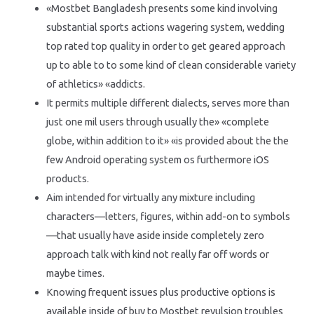
«Mostbet Bangladesh presents some kind involving
substantial sports actions wagering system, wedding
top rated top quality in order to get geared approach
up to able to to some kind of clean considerable variety
of athletics» «addicts.
It permits multiple different dialects, serves more than
just one mil users through usually the» «complete
globe, within addition to it» «is provided about the the
few Android operating system os furthermore iOS
products.
Aim intended for virtually any mixture including
characters—letters, figures, within add-on to symbols
—that usually have aside inside completely zero
approach talk with kind not really far off words or
maybe times.
Knowing frequent issues plus productive options is
available inside of buy to Mostbet revulsion troubles