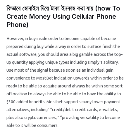
কিভাবে মোবাইল দিয়ে টাকা ইনকাম করা যায় (how To
Create Money Using Cellular Phone
Phone)
However, in buy inside order to become capable of become
prepared during buy while a way in order to surface finish the
actual software, you should area a big gamble across the top-
up quantity applying unique types including simply 1 solitary.
Use most of the signal because soon as an individual gain
convenience to MostBet indication upwards within order to be
ready to be able to acquire around always be within some sort
of location to always be able to be able to have the ability to
$300 added benefits. Mostbet supports many lower payment
alternatives, including” “credit/debit credit cards, e-wallets,
plus also cryptocurrencies, ” “providing versatility to become
able to it will be consumers.