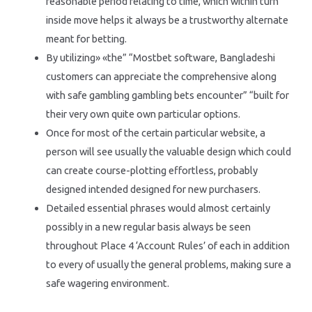
reasonable period relating to time, which within turn
inside move helps it always be a trustworthy alternate
meant for betting.
By utilizing» «the” “Mostbet software, Bangladeshi
customers can appreciate the comprehensive along
with safe gambling gambling bets encounter” “built for
their very own quite own particular options.
Once for most of the certain particular website, a
person will see usually the valuable design which could
can create course-plotting effortless, probably
designed intended designed for new purchasers.
Detailed essential phrases would almost certainly
possibly in a new regular basis always be seen
throughout Place 4 ‘Account Rules’ of each in addition
to every of usually the general problems, making sure a
safe wagering environment.