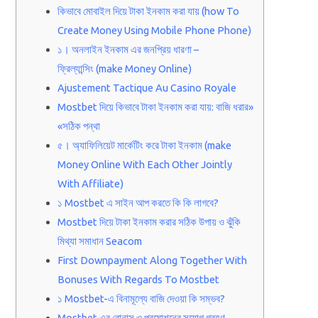
কিভাবে মোবাইল দিয়ে টাকা ইনকাম করা যায় (how To
Create Money Using Mobile Phone Phone)
১। অনলাইন ইনকাম এর জনপ্রিয় ধারণা –
ফ্রিল্যান্সিং (make Money Online)
Ajustement Tactique Au Casino Royale
Mostbet দিয়ে কিভাবে টাকা ইনকাম করা যায়: বাজি ধরার»
«সঠিক পন্থা
৫। অ্যাফিলিয়েট মার্কেটিং করে টাকা ইনকাম (make
Money Online With Each Other Jointly
With Affiliate)
১ Mostbet এ সাইন আপ করতে কি কি লাগবে?
Mostbet দিয়ে টাকা ইনকাম করার সঠিক উপায় ও ঝুঁকি
মিথ্যা সমাধান Seacom
First Downpayment Along Together With
Bonuses With Regards To Mostbet
১ Mostbet-এ বিনামূল্যে বাজি দেওয়া কি সম্ভব?
Mostbet এর বোনাস ও প্রমোশনের সুযোগ গ্রহণ