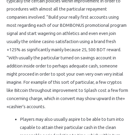
typically the certain policies within improvement in order to
procedures with almost all the particular repayment
companies involved. “Build your really first accounts using
most regarding each of our BDMBONUS promotional program
signal and start wagering on athletics and even even join
usually the online casino satisfaction using a brand fresh
+125% as significantly mainly because 25, 500 BDT reward.
“With usually the particular turned on savings account in
addition inside order to perhaps adequate cash, someone
might proceed in order to spot your own very own very initial
imagine. For example of this sort of particular, a few cryptos
like Bitcoin throughout improvement to Splash cost a few form
concerning charge, which in convert may show upward in the»
«cashier’s accounts.
Players may also usually aspire to be able to turn into
capable to attain their particular cash in the clean