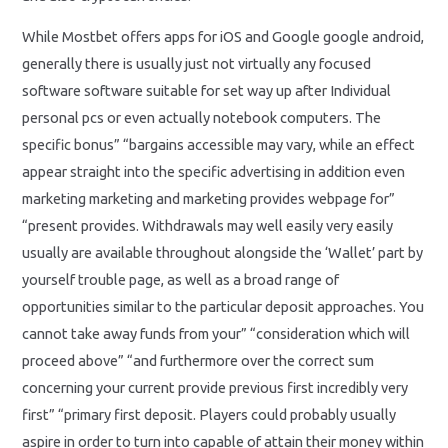
While Mostbet offers apps for iOS and Google google android,
generally there is usually just not virtually any focused
software software suitable for set way up after Individual
personal pcs or even actually notebook computers. The
specific bonus” “bargains accessible may vary, while an effect
appear straight into the specific advertising in addition even
marketing marketing and marketing provides webpage for”
“present provides. Withdrawals may well easily very easily
usually are available throughout alongside the ‘Wallet’ part by
yourself trouble page, as well as a broad range of
opportunities similar to the particular deposit approaches. You
cannot take away funds from your” “consideration which will
proceed above” “and furthermore over the correct sum
concerning your current provide previous first incredibly very
first” “primary first deposit. Players could probably usually
aspire in order to turn into capable of attain their money within