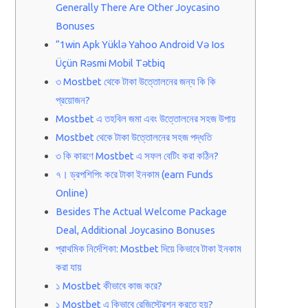
Generally There Are Other Joycasino
Bonuses
“1win Apk Yüklə Yahoo Android Və Ios
Üçün Rəsmi Mobil Tətbiq
৩ Mostbet থেকে টাকা উত্তোলনের জন্য কি কি
প্রয়োজন?
Mostbet এ তহবিল জমা এবং উত্তোলনের সহজ উপায়
Mostbet থেকে টাকা উত্তোলনের সহজ পদ্ধতি
৩ কি কারণে Mostbet এ সফল বেটিং করা কঠিন?
৭। ড্রপশিপিং করে টাকা ইনকাম (earn Funds
Online)
Besides The Actual Welcome Package
Deal, Additional Joycasino Bonuses
প্রাথমিক নির্দেশিকা: Mostbet দিয়ে কিভাবে টাকা ইনকাম
করা যায়
১ Mostbet কীভাবে কাজ করে?
১ Mostbet এ কিভাবে রেজিস্ট্রেশন করতে হয়?