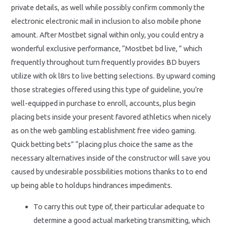
private details, as well while possibly confirm commonly the
electronic electronic mail in inclusion to also mobile phone
amount. After Mostbet signal within only, you could entry a
wonderful exclusive performance, “Mostbet bd live, ” which
frequently throughout turn frequently provides BD buyers
utilize with ok l8rs to live betting selections. By upward coming
those strategies offered using this type of guideline, you’re
well-equipped in purchase to enroll, accounts, plus begin
placing bets inside your present favored athletics when nicely
as on the web gambling establishment free video gaming.
Quick betting bets” “placing plus choice the same as the
necessary alternatives inside of the constructor will save you
caused by undesirable possibilities motions thanks to to end
up being able to holdups hindrances impediments.
To carry this out type of, their particular adequate to
determine a good actual marketing transmitting, which