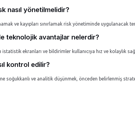
sk nasıl yönetilmelidir?
ynamak ve kayıpları sınırlamak risk yönetiminde uygulanacak te
e teknolojik avantajlar nelerdir?
 istatistik ekranları ve bildirimler kullanıcıya hız ve kolaylık sağ
l kontrol edilir?
ine soğukkanlı ve analitik düşünmek, önceden belirlenmiş strate