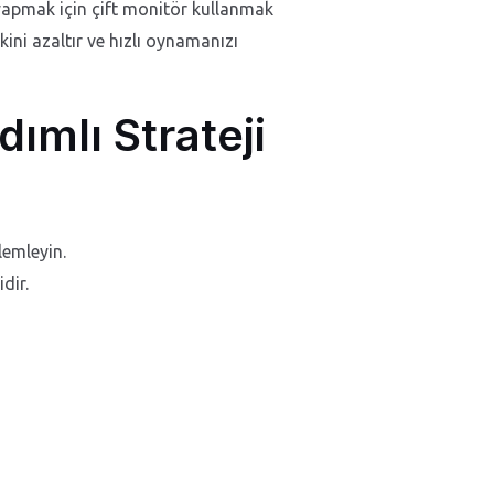
a yapmak için çift monitör kullanmak
ini azaltır ve hızlı oynamanızı
dımlı Strateji
lemleyin.
dir.