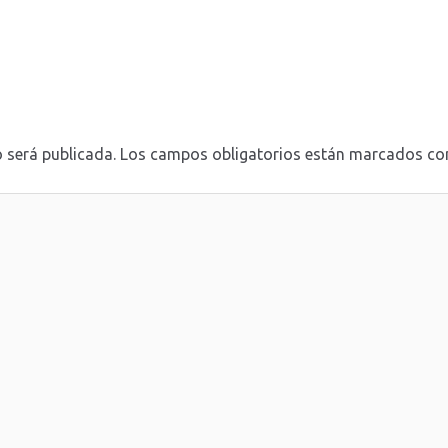
 será publicada.
Los campos obligatorios están marcados c