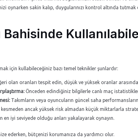
erinizi oynarken sakin kalıp, duygularınızı kontrol altında tutma
Bahisinde Kullanılabile
ak için kullabileceğiniz bazı temel teknikler şunlardır:
ri olan oranları tespit edin, düşük ve yüksek oranlar arasında f
rşılaştırma:
Önceden edindiğiniz bilgilerle canlı maç istatistikle
mesi:
Takımların veya oyuncuların güncel saha performansların
 kesmeden ancak yüksek risk almadan küçük miktarlarla strateji
n en iyi seviyede olduğu anları yakalayarak oynayın.
mize ederken, bütçenizi korumanıza da yardımcı olur.