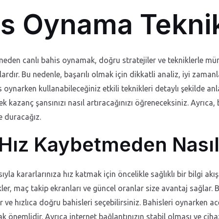
is Oynama Teknik
en canlı bahis oynamak, doğru stratejiler ve tekniklerle mümkü
rdır. Bu nedenle, başarılı olmak için dikkatli analiz, iyi zaman
oynarken kullanabileceğiniz etkili teknikleri detaylı şekilde anl
rek kazanç şansınızı nasıl artıracağınızı öğreneceksiniz. Ayrıca
e duracağız.
 Hız Kaybetmeden Nası
sıyla kararlarınıza hız katmak için öncelikle sağlıklı bir bilgi ak
er, maç takip ekranları ve güncel oranlar size avantaj sağlar. 
ir ve hızlıca doğru bahisleri seçebilirsiniz. Bahisleri oynarken a
önemlidir. Ayrıca internet bağlantınızın stabil olması ve cihazın