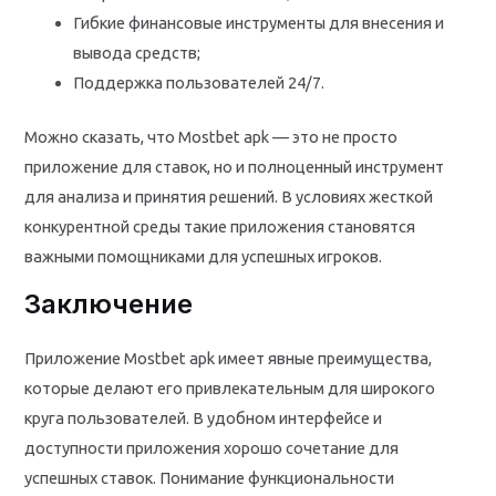
Гибкие финансовые инструменты для внесения и
вывода средств;
Поддержка пользователей 24/7.
Можно сказать, что Mostbet apk — это не просто
приложение для ставок, но и полноценный инструмент
для анализа и принятия решений. В условиях жесткой
конкурентной среды такие приложения становятся
важными помощниками для успешных игроков.
Заключение
Приложение Mostbet apk имеет явные преимущества,
которые делают его привлекательным для широкого
круга пользователей. В удобном интерфейсе и
доступности приложения хорошо сочетание для
успешных ставок. Понимание функциональности