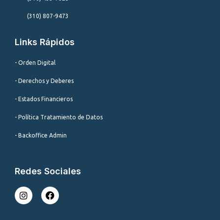
(310) 807-9473
Links Rápidos
- Orden Digital
- Derechos y Deberes
- Estados Financieros
- Política Tratamiento de Datos
- Backoffice Admin
Redes Sociales
I
F
n
a
s
c
t
e