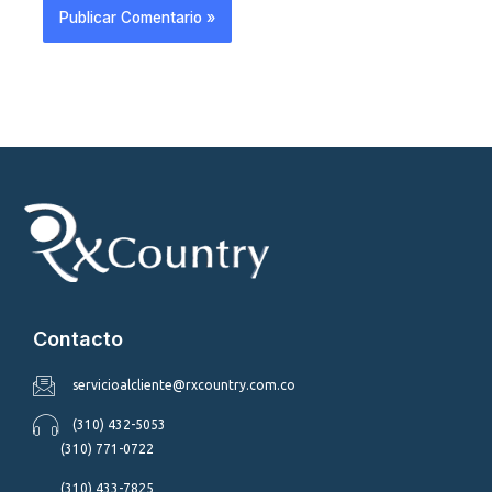
Contacto
servicioalcliente@rxcountry.com.co
(310) 432-5053
(310) 771-0722
(310) 433-7825