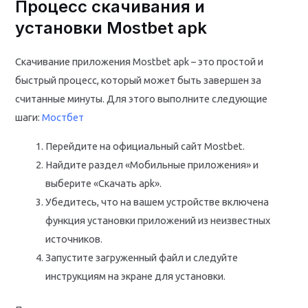
Процесс скачивания и
установки Mostbet apk
Скачивание приложения Mostbet apk – это простой и
быстрый процесс, который может быть завершен за
считанные минуты. Для этого выполните следующие
шаги:
Мостбет
Перейдите на официальный сайт Mostbet.
Найдите раздел «Мобильные приложения» и
выберите «Скачать apk».
Убедитесь, что на вашем устройстве включена
функция установки приложений из неизвестных
источников.
Запустите загруженный файл и следуйте
инструкциям на экране для установки.