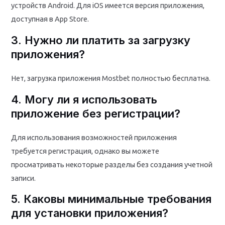
устройств Android. Для iOS имеется версия приложения,
доступная в App Store.
3. Нужно ли платить за загрузку
приложения?
Нет, загрузка приложения Mostbet полностью бесплатна.
4. Могу ли я использовать
приложение без регистрации?
Для использования возможностей приложения
требуется регистрация, однако вы можете
просматривать некоторые разделы без создания учетной
записи.
5. Каковы минимальные требования
для установки приложения?