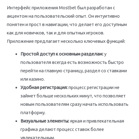
Интерфейс приложения Mostbet был разработан с
акцентом на пользовательский опыт. Он интуитивно
понятен и прост в навигации, что делает его доступным
как для новичков, так и для опытных игроков.
Приложение предлагает несколько ключевых функций:
Простой доступ к основным разделам:
у
пользователя всегда есть возможность быстро
перейти на главную страницу, раздел со ставками
или казино.
Удобная регистрация:
процесс регистрации не
займет больше нескольких минут, что позволяет
новым пользователям сразу начать использовать
платформу.
Визуальные элементы:
яркая и привлекательная
графика делают процесс ставок более
увлекательным.