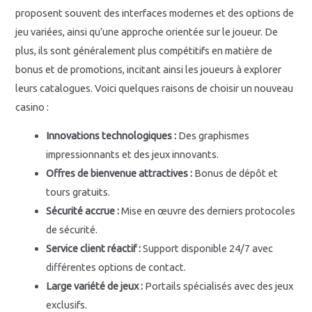
proposent souvent des interfaces modernes et des options de
jeu variées, ainsi qu’une approche orientée sur le joueur. De
plus, ils sont généralement plus compétitifs en matière de
bonus et de promotions, incitant ainsi les joueurs à explorer
leurs catalogues. Voici quelques raisons de choisir un nouveau
casino :
Innovations technologiques :
Des graphismes
impressionnants et des jeux innovants.
Offres de bienvenue attractives :
Bonus de dépôt et
tours gratuits.
Sécurité accrue :
Mise en œuvre des derniers protocoles
de sécurité.
Service client réactif :
Support disponible 24/7 avec
différentes options de contact.
Large variété de jeux :
Portails spécialisés avec des jeux
exclusifs.